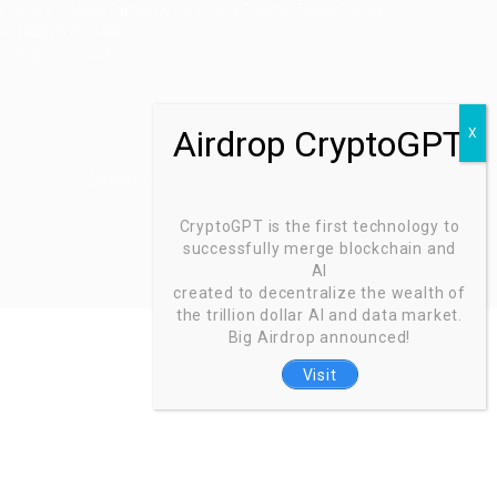
605 E Palace Parkway C3 Grand Prairie, Texas 75051
(800) 575-1491
hr@zionntech.com
Zoinntech © 2022, All Right Reserved.
CryptoGPT is the first technology to
successfully merge blockchain and
AI
created to decentralize the wealth of
the trillion dollar AI and data market.
Big Airdrop announced!
Visit