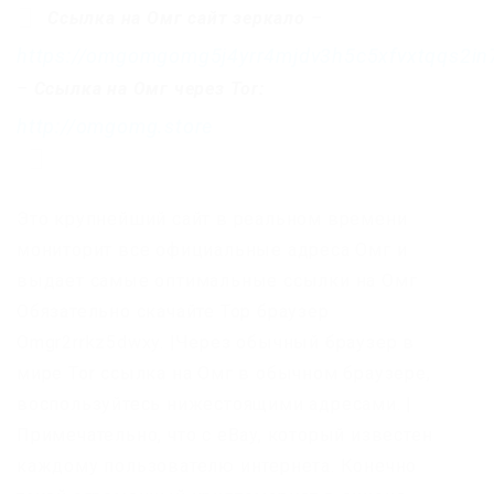
Ссылка на Омг сайт зеркало
–
https://omgomgomg5j4yrr4mjdv3h5c5xfvxtqqs2i
–
Ссылка на Омг через Tor:
http://omgomg.store
Это крупнейший сайт в реальном времени
мониторит все официальные адреса Омг и
выдает самые оптимальные ссылки на Омг
Обязательно скачайте Тор браузер
Omgr2rrkz5dwxy. |Через обычный браузер в
мире Tor ссылка на Омг в обычном браузере,
воспользуйтесь нижестоящими адресами. |
Примечательно, что с eBay, который известен
каждому пользователю интернета. Конечно