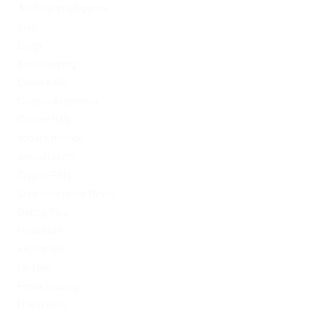
Artificial Intelligence
blog
Blogs
Bookkeeping
Codere AR
Codere Argentina
Codere Italy
codere mexico
consultation
Crypto-PBN
Cryptocurrency News
Dating Tips
Download
Exchanger
FinTech
Forex Trading
IT Вакансії