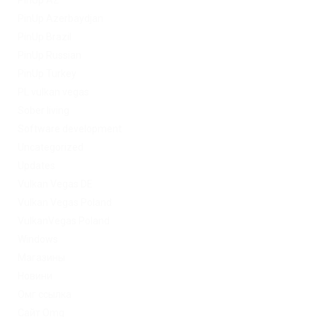
PinUp AZ
PinUp Azerbaydjan
PinUp Brazil
PinUp Russian
PinUp Turkey
PL vulkan vegas
Sober living
Software development
Uncategorized
Updates
Vulkan Vegas DE
Vulkan Vegas Poland
VulkanVegas Poland
Windows
Магазины
Новини
Омг ссылка
Сайт Omg