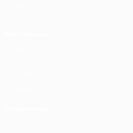
Employer Listing
Industries
For Candidates
Post New Job
Employer Listing
Industries
Job Packages
Jobs Listing
Jobs Style Grid
Office Address
Ziontech Consulting Services Inc