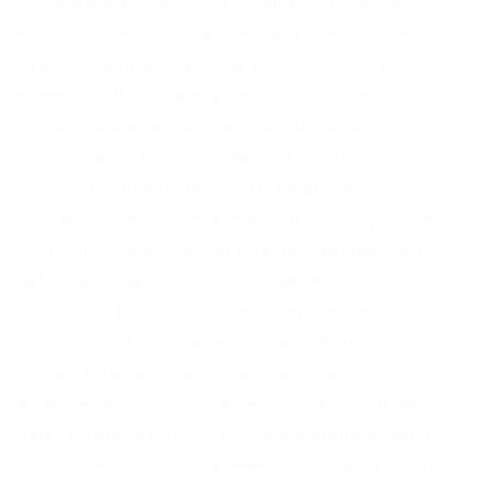
такой огроменный криптомаркет в онионе
ярко выделяется и сильно заметен, он манит
разносторонную публику и, скорее всего,
именно этот соблазн всего и вся может
сыграть злую шутку, но ведь для этого
постарались наши программисты!|Об веб-
сайте Omg Omg данное сеть интернет-
торговые центры также форумы, попадаются
также веб-сайты со весьма подозрительной
работой затрагивать их я никак не удастся,
полиадельфит. |Постоянно контролируйте
ссылочку Omg согласно каковой Вам
переключаетесь, но правильнее применяйте
важные гиперссылки в Омг согласно каковой
вам заглядывайте во торговый центр разных
продуктов конкретной темы. |Торговый Центр