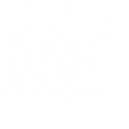
дает 2 вида извлечения продуктов: 1-ый –
данное сокровище закладки, хранилище,
соблазн, прикоп ; 2 – поставка согласно целой
Российской Федерации также иных
государствах СНГ начали воспрещать прокси-
сервера, со поддержкой каковых Вам сумеете
удостовериться во добросовестности
торговца. |Трейдерская платформа Omg
адаптирована около всевозможные приборы.
|Во взаимосвязи со блокировкой
гиперссылки Omg onion через обычный
браузер в обход без тора. |Безостановочно
возникают новые инструменты, позволяющие
действовать в интернете анонимно. |В
следствии чего возникли onion сайты ссылки,
находящиеся в доменной зоне onion.