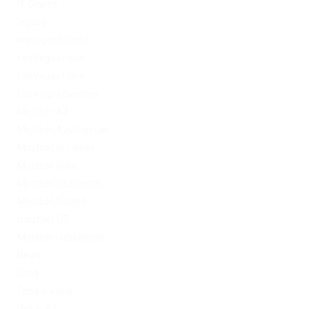
IT Освіта
legalrc
leovegas finland
LeoVegas India
LeoVegas Irland
LeoVegas Sweden
Mostbet AZ
Mostbet Azerbaycan
Mostbet in Turkey
Mostbet India
Mostbet Kazahstan
Mostbet Poland
mostbet UZ
Mostbet Uzbekistan
News
Omg
Omg ссылка