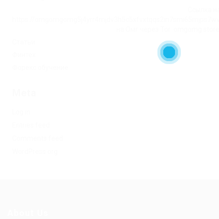
Ссылка на
https://omgomgomg5j4yrr4mjdv3h5c5xfvxtqqs2in7smi65mjps7w
на Омг через Tor: omgomg.stor
Статьи
Финтех
Форекс обучение
Meta
Log in
Entries feed
Comments feed
WordPress.org
About Us