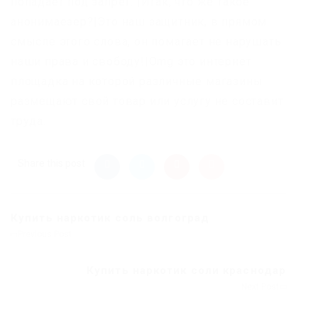
попадает под запрет. |Итак, что же такое
анонимаезер?|Это наш защитник, в прямом
смысле этого слова, он помагает не нарушать
наши права и свободу!|Omg это интернет
площадка на которой различные магазины
размещают свой товар или услугу не составит
труда.
Share this post
Купить наркотик соль волгоград
Previous Post
Купить наркотик соли краснодар
Next Post