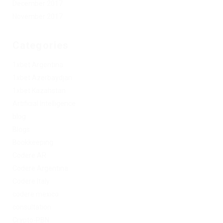
December 2017
November 2017
Categories
1xbet Argentina
1xbet Azerbaydjan
1xbet Kazahstan
Artificial Intelligence
blog
Blogs
Bookkeeping
Codere AR
Codere Argentina
Codere Italy
codere mexico
consultation
Crypto-PBN