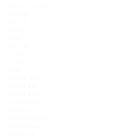
Cryptocurrency News
Dating Tips
Download
Exchanger
FinTech
Forex Trading
IT Вакансії
IT Освіта
legalrc
leovegas finland
LeoVegas India
LeoVegas Irland
LeoVegas Sweden
Mostbet AZ
Mostbet Azerbaycan
Mostbet in Turkey
Mostbet India