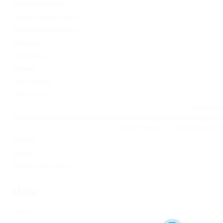
Vulkan Vegas DE
Vulkan Vegas Poland
VulkanVegas Poland
Windows
Магазины
Новини
Омг ссылка
Сайт Omg
Ссылка на
https://omgomgomg5j4yrr4mjdv3h5c5xfvxtqqs2in7smi65mjps7w
на Омг через Tor: omgomg.stor
Статьи
Финтех
Форекс обучение
Meta
Log in