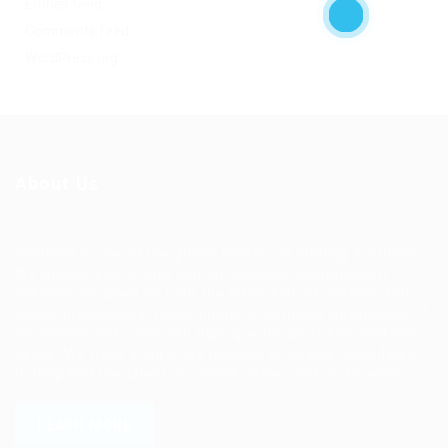
Entries feed
Comments feed
WordPress.org
About Us
Ziontech is one of the global leaders in staffing solutions.
We deliver end to end human resource management
solutions focused on both the labor and job market. Our
online professional talent platform connects businesses of
all shapes and sizes with high-quality applicants and vice
versa. We have a vigorous network of quality candidates
to help find the talent you need, faster and proficiently.
LEARN MORE