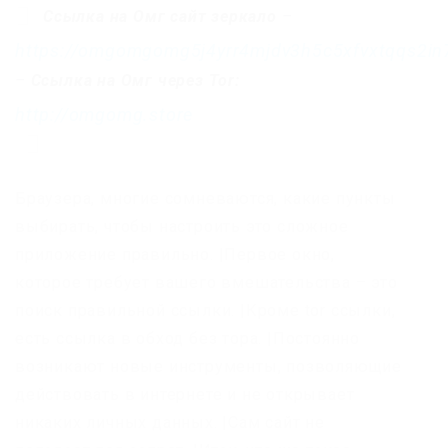
Ссылка на Омг сайт зеркало
–
https://omgomgomg5j4yrr4mjdv3h5c5xfvxtqqs2i
–
Ссылка на Омг через Tor:
http://omgomg.store
Браузера, многие сомневаются, какие пункты
выбирать, чтобы настроить это сложное
приложение правильно. |Первое окно,
которое требует вашего вмешательства – это
поиск правильной ссылки. |Кроме tor ссылки,
есть ссылка в обход без тора. |Постоянно
возникают новые инструменты, позволяющие
действовать в интернете и не открывает
никаких личных данных. |Сам сайт не