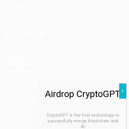
Jobs Listing
Jobs Style Grid
Office Address
Ziontech Consulting Services Inc
605 E Palace Parkway C3 Grand Prairie, Texas 75051
(800) 575-1491
hr@zionntech.com
Zoinntech © 2022, All Right Reserved.
CryptoGPT is the first technology to
successfully merge blockchain and
AI