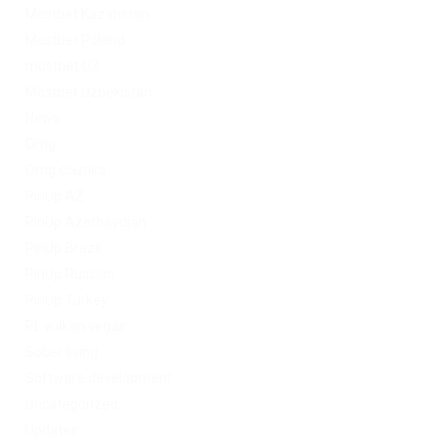
Mostbet Kazahstan
Mostbet Poland
mostbet UZ
Mostbet Uzbekistan
News
Omg
Omg ссылка
PinUp AZ
PinUp Azerbaydjan
PinUp Brazil
PinUp Russian
PinUp Turkey
PL vulkan vegas
Sober living
Software development
Uncategorized
Updates