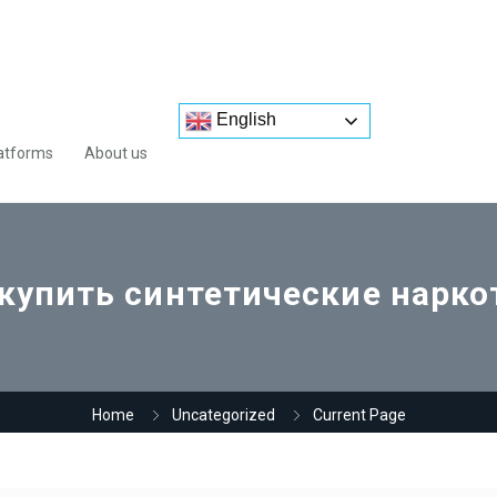
English
atforms
About us
 купить синтетические нарко
Home
Uncategorized
Current Page