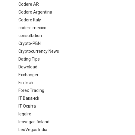
Codere AR
Codere Argentina
Codere Italy
codere mexico
consultation
Crypto-PBN
Cryptocurrency News
Dating Tips
Download
Exchanger
FinTech
Forex Trading
IT Вакансії
IT Освіта
legalrc
leovegas finland
LeoVegas India