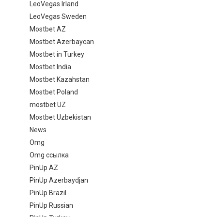
LeoVegas Irland
LeoVegas Sweden
Mostbet AZ
Mostbet Azerbaycan
Mostbet in Turkey
Mostbet India
Mostbet Kazahstan
Mostbet Poland
mostbet UZ
Mostbet Uzbekistan
News
Omg
Omg ссылка
PinUp AZ
PinUp Azerbaydjan
PinUp Brazil
PinUp Russian