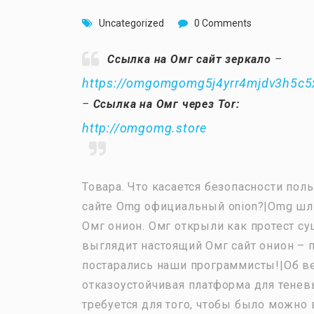
Uncategorized
0 Comments
Ссылка на Омг сайт зеркало
–
https://omgomgomg5j4yrr4mjdv3h5c5
–
Ссылка на Омг через Tor:
http://omgomg.store
Товара. Что касается безопасности пол
сайте Omg официальный onion?|Omg шлю
Омг онион. Омг открыли как протест с
выглядит настоящий Омг сайт онион – 
постарались наши программисты!|Об ве
отказоустойчивая платформа для тенев
требуется для того, чтобы было можно 