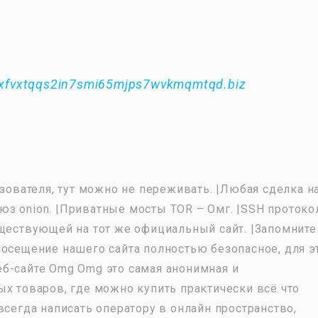
xfvxtqqs2in7smi65mjps7wvkmqmtqd.biz
ьзователя, тут можно не переживать. |Любая сделка н
з onion. |Приватные мосты TOR – Омг. |SSH протоко
уществующей на тот же официальный сайт. |Запомните
посещение нашего сайта полностью безопасное, для э
б-сайте Omg Omg это самая анонимная и
ых товаров, где можно купить практически всё что
всегда написать оператору в онлайн пространство,