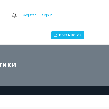
0
Register
Sign In
POST NEW JOB
тики