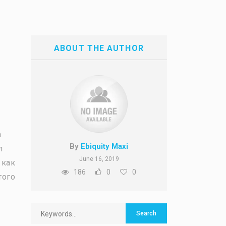
ABOUT THE AUTHOR
а
By
Ebiquity Maxi
л
June 16, 2019
 как
186
0
0
того