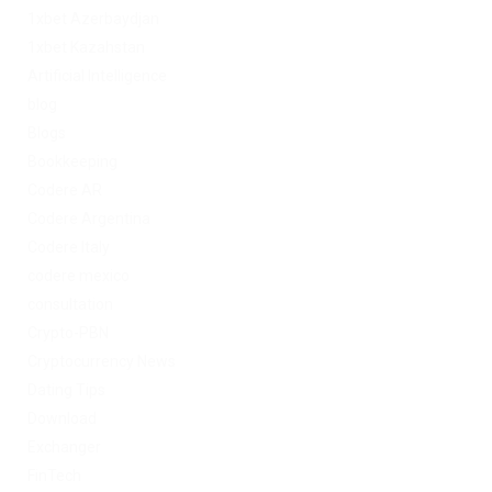
1xbet Azerbaydjan
1xbet Kazahstan
Artificial Intelligence
blog
Blogs
Bookkeeping
Codere AR
Codere Argentina
Codere Italy
codere mexico
consultation
Crypto-PBN
Cryptocurrency News
Dating Tips
Download
Exchanger
FinTech