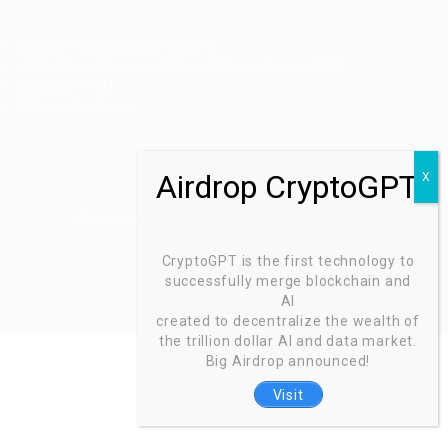
Ziontech Consulting Services Inc
605 E Palace Parkway C3 Grand Prairie, Texas 75051
(800) 575-1491
hr@zionntech.com
Zoinntech © 2022, All Right Reserved.
CryptoGPT is the first technology to
successfully merge blockchain and
AI
created to decentralize the wealth of
the trillion dollar AI and data market.
Big Airdrop announced!
Visit