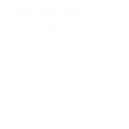
Ссылка на Омг сайт зеркало
–
https://omgomgomg5j4yrr4mjdv3h5c5xfvxtqqs2i
–
Ссылка на Омг через Tor:
http://omgomg.store
Оповещений Чтобы вы всегда имели
информацию по вашему заказу, разработали
специальную систему оповещений. |
Встроенный обмен валют Киви и пластиковых
карточек. |Децентрализованная Тор сеть Без
подконтрольных серверов. |Все участники
участвуют в защите сети. |Легкость покупок и
приемлемые цены Самый доступный маркет