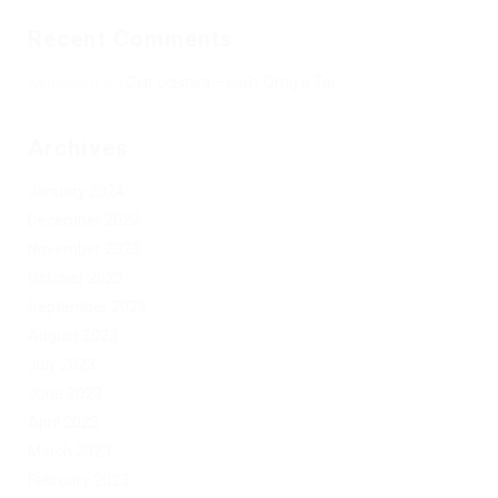
Recent Comments
Херомант
on
Омг ссылка – сайт Omg в Tor
Archives
January 2024
December 2023
November 2023
October 2023
September 2023
August 2023
July 2023
June 2023
April 2023
March 2023
February 2023