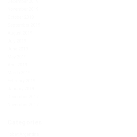
December 2019
November 2019
October 2019
September 2019
August 2019
July 2019
June 2019
May 2019
April 2019
March 2019
February 2019
January 2019
December 2017
November 2017
Categories
1xbet Argentina