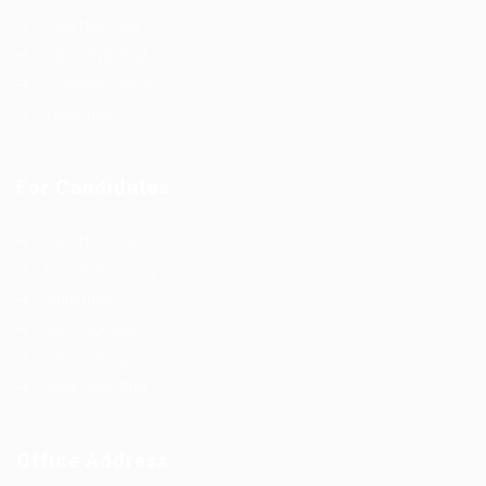
Post New Job
Jobs Style Grid
Employer Listing
Industries
For Candidates
Post New Job
Employer Listing
Industries
Job Packages
Jobs Listing
Jobs Style Grid
Office Address