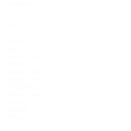
Forex Trading
IT Вакансії
IT Освіта
legalrc
leovegas finland
LeoVegas India
LeoVegas Irland
LeoVegas Sweden
Mostbet AZ
Mostbet Azerbaycan
Mostbet in Turkey
Mostbet India
Mostbet Kazahstan
Mostbet Poland
mostbet UZ
Mostbet Uzbekistan
News