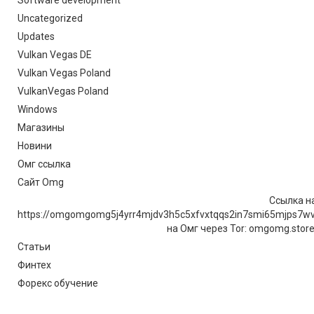
Uncategorized
Updates
Vulkan Vegas DE
Vulkan Vegas Poland
VulkanVegas Poland
Windows
Магазины
Новини
Омг ссылка
Сайт Omg
Ссылка на
https://omgomgomg5j4yrr4mjdv3h5c5xfvxtqqs2in7smi65mjps7w
на Омг через Tor: omgomg.stor
Статьи
Финтех
Форекс обучение