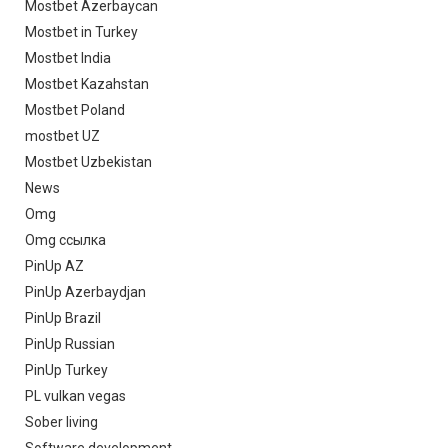
Mostbet Azerbaycan
Mostbet in Turkey
Mostbet India
Mostbet Kazahstan
Mostbet Poland
mostbet UZ
Mostbet Uzbekistan
News
Omg
Omg ссылка
PinUp AZ
PinUp Azerbaydjan
PinUp Brazil
PinUp Russian
PinUp Turkey
PL vulkan vegas
Sober living
Software development