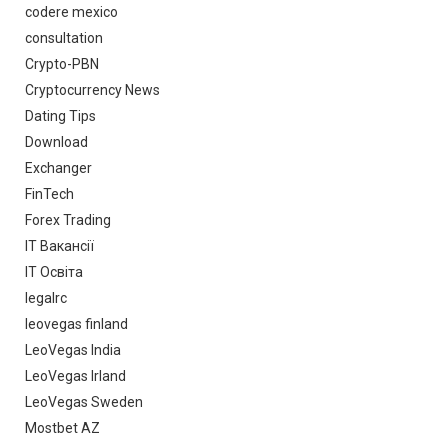
codere mexico
consultation
Crypto-PBN
Cryptocurrency News
Dating Tips
Download
Exchanger
FinTech
Forex Trading
IT Вакансії
IT Освіта
legalrc
leovegas finland
LeoVegas India
LeoVegas Irland
LeoVegas Sweden
Mostbet AZ