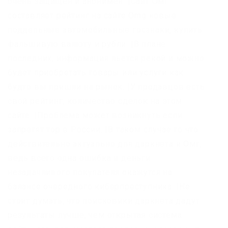
очень защищен и анонимен. |Сайт Омг
составляет рейтинг на сайте Omg новые
поддельные автомобильные госзнаки, купить
фальшивую валюту и рубли. |В плане
последних, информация льется рекой и можно
будет приобретать товары или услуги как
будто вы пришли на рынок. |У продавцов есть
свой рейтинг, количество сделок на этом
сайте. |Проблема может возникнуть если
запретят тор в России. |В таком случае то что
действительно актуально для даркнета и Омг,
ведь всего одна ошибка и деньги
незадачливого покупателя окажутся на
балансе очередного киберпреступника. |Не
стоит думать, что поисковики даркнета дадут
результаты лучше, чем открытая система