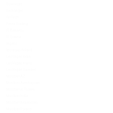
Download
Exchanger
FinTech
Forex Trading
IT Вакансії
IT Освіта
legalrc
leovegas finland
LeoVegas India
LeoVegas Irland
LeoVegas Sweden
Mostbet AZ
Mostbet Azerbaycan
Mostbet in Turkey
Mostbet India
Mostbet Kazahstan
Mostbet Poland