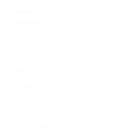
Categories
1xbet Argentina
1xbet Azerbaydjan
1xbet Kazahstan
Artificial Intelligence
blog
Blogs
Bookkeeping
Codere AR
Codere Argentina
Codere Italy
codere mexico
consultation
Crypto-PBN
Cryptocurrency News
Dating Tips