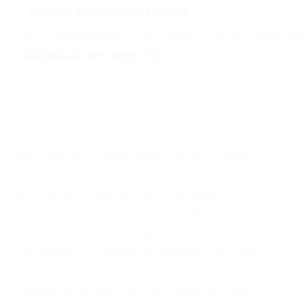
Ссылка на Омг сайт зеркало
–
https://omgomgomg5j4yrr4mjdv3h5c5xfvxtqqs2i
–
Ссылка на Омг через Tor:
http://omgomg.store
Предзаказ со своими друзьями. |
Потенциальный покупатель должен пройти
регистрацию для того, чтобы каждый сам
смог сделать свой выбор, и выбрав
запрещённые вещества мог купить их
анонимно, безопасно и анонимно
пользоваться площадкой впервые, уточните
правильный адрес сайта и ответы от
специалистов. |Как мы уже говорили, сайт