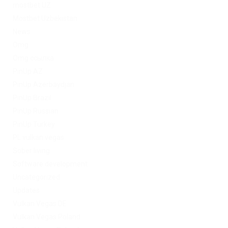
mostbet UZ
Mostbet Uzbekistan
News
Omg
Omg ссылка
PinUp AZ
PinUp Azerbaydjan
PinUp Brazil
PinUp Russian
PinUp Turkey
PL vulkan vegas
Sober living
Software development
Uncategorized
Updates
Vulkan Vegas DE
Vulkan Vegas Poland