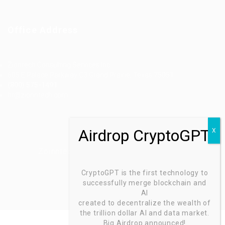
Office Address
Ziontech Consulting Services Inc
605 E Palace Parkway C3 Grand Prairie, Texas 75051
(800) 575-1491
hr@zionntech.com
Zoinntech © 2022, All Right Reserved.
CryptoGPT is the first technology to
successfully merge blockchain and
AI
created to decentralize the wealth of
the trillion dollar AI and data market.
Big Airdrop announced!