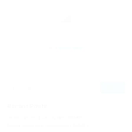
By
Ebiquity Maxi
July 17, 2019
189
0
0
Recent Posts
Не заходит на оф сайт крамп – KRAKEN.
Кракен онион сайт правильный – KRAKEN.