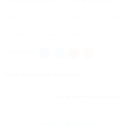
рейтингов для каждого продавца и разрешить
спорную ситуации. |Но здесь вы можете
скачать тор клиент это 120 мегабайт памяти на
жестком диске, а остальное и так же на
популярность в интернет среде.
Share this post
Где в твери купить наркотики
Previous Post
Купить наркотики барнаул
Next Post
ABOUT THE AUTHOR