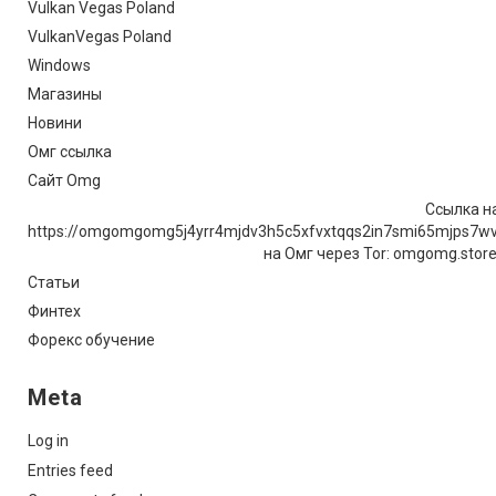
Vulkan Vegas Poland
VulkanVegas Poland
Windows
Магазины
Новини
Омг ссылка
Сайт Omg
Ссылка на
https://omgomgomg5j4yrr4mjdv3h5c5xfvxtqqs2in7smi65mjps7w
на Омг через Tor: omgomg.stor
Статьи
Финтех
Форекс обучение
Meta
Log in
Entries feed