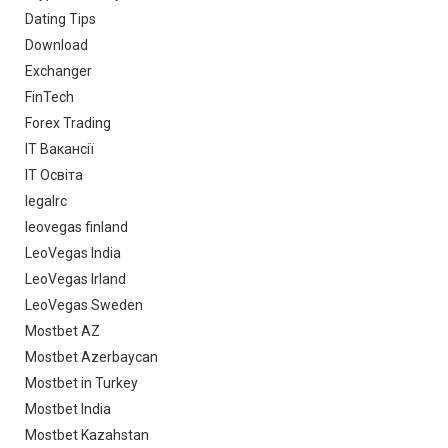
Dating Tips
Download
Exchanger
FinTech
Forex Trading
IT Вакансії
IT Освіта
legalrc
leovegas finland
LeoVegas India
LeoVegas Irland
LeoVegas Sweden
Mostbet AZ
Mostbet Azerbaycan
Mostbet in Turkey
Mostbet India
Mostbet Kazahstan