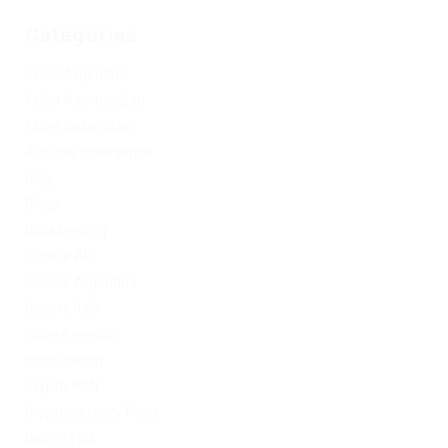
Categories
1xbet Argentina
1xbet Azerbaydjan
1xbet Kazahstan
Artificial Intelligence
blog
Blogs
Bookkeeping
Codere AR
Codere Argentina
Codere Italy
codere mexico
consultation
Crypto-PBN
Cryptocurrency News
Dating Tips