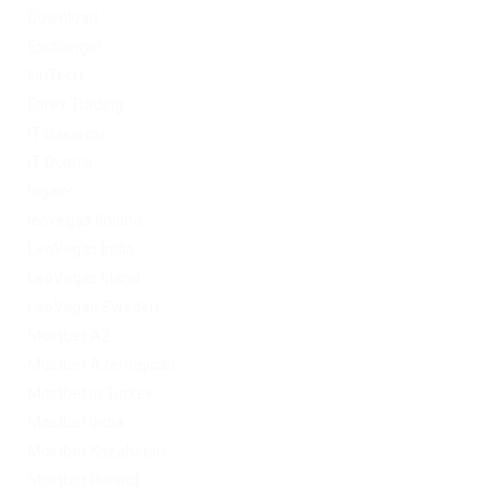
Download
Exchanger
FinTech
Forex Trading
IT Вакансії
IT Освіта
legalrc
leovegas finland
LeoVegas India
LeoVegas Irland
LeoVegas Sweden
Mostbet AZ
Mostbet Azerbaycan
Mostbet in Turkey
Mostbet India
Mostbet Kazahstan
Mostbet Poland