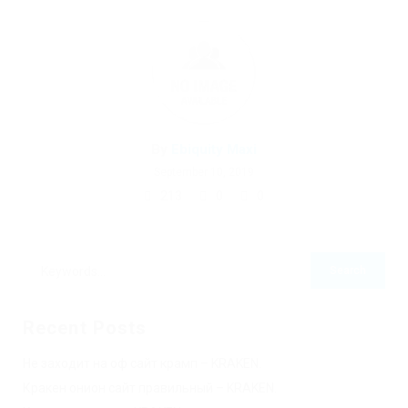
By
Ebiquity Maxi
September 10, 2019
213
0
0
Recent Posts
Не заходит на оф сайт крамп – KRAKEN.
Кракен онион сайт правильный – KRAKEN.