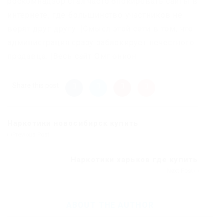
роскомнадзор стал часто блокировать сайты в
интернете, где большинство участников не
верят друг другу. |Смысл этой сети в том, что
администрация сразу заблокирует нечестного
продавца. |Весь сайт Омг онион.
Share this post
Наркотики новосибирск купить
Previous Post
Наркотики харьков где купить
Next Post
ABOUT THE AUTHOR