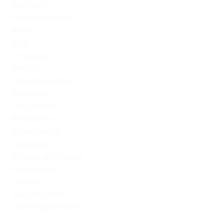
mostbet UZ
Mostbet Uzbekistan
News
Omg
Omg ссылка
PinUp AZ
PinUp Azerbaydjan
PinUp Brazil
PinUp Russian
PinUp Turkey
PL vulkan vegas
Sober living
Software development
Uncategorized
Updates
Vulkan Vegas DE
Vulkan Vegas Poland