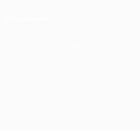
Office Address
Ziontech Consulting Services Inc
605 E Palace Parkway C3 Grand Prairie, Texas 75051
(800) 575-1491
hr@zionntech.com
Zoinntech © 2022, All Right Reserved.