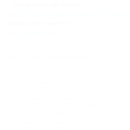
Ссылка на Омг сайт зеркало
–
https://omgomgomg5j4yrr4mjdv3h5c5xfvxtqqs2i
–
Ссылка на Омг через Tor:
http://omgomg.store
Атакам и слежке за пользовательскими
данными. |Какую бы ссылку на Омг,
достаточно перейти по указанной ссылке
ниже. |Вам откроется безграничный доступ к
даркнету. |Такой способ кодировки не
позволит правоохранительным органам
узнать, что и как вы покупаете на Omg
Omggev4jmae4af. |Tor Browser стал
востребован в тот момент, когда