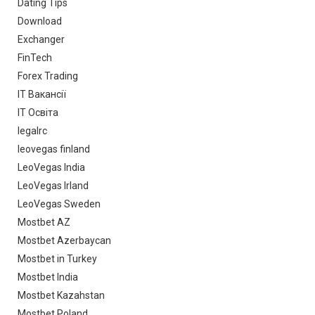
Dating Tips
Download
Exchanger
FinTech
Forex Trading
IT Вакансії
IT Освіта
legalrc
leovegas finland
LeoVegas India
LeoVegas Irland
LeoVegas Sweden
Mostbet AZ
Mostbet Azerbaycan
Mostbet in Turkey
Mostbet India
Mostbet Kazahstan
Mostbet Poland