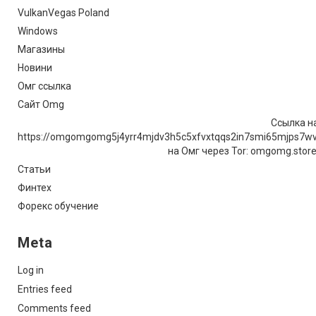
VulkanVegas Poland
Windows
Магазины
Новини
Омг ссылка
Сайт Omg
Ссылка на
https://omgomgomg5j4yrr4mjdv3h5c5xfvxtqqs2in7smi65mjps7w
на Омг через Tor: omgomg.stor
Статьи
Финтех
Форекс обучение
Meta
Log in
Entries feed
Comments feed