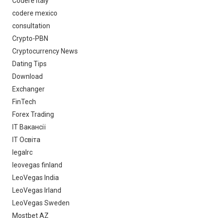
Codere Italy
codere mexico
consultation
Crypto-PBN
Cryptocurrency News
Dating Tips
Download
Exchanger
FinTech
Forex Trading
IT Вакансії
IT Освіта
legalrc
leovegas finland
LeoVegas India
LeoVegas Irland
LeoVegas Sweden
Mostbet AZ