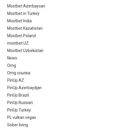
Mostbet Azerbaycan
Mostbet in Turkey
Mostbet India
Mostbet Kazahstan
Mostbet Poland
mostbet UZ
Mostbet Uzbekistan
News
Omg
Omg ссылка
PinUp AZ
PinUp Azerbaydjan
PinUp Brazil
PinUp Russian
PinUp Turkey
PL vulkan vegas
Sober living