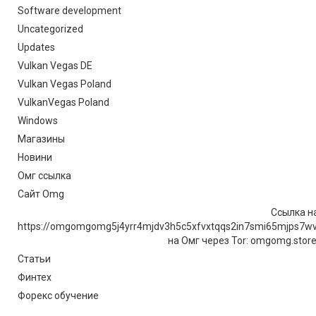
Software development
Uncategorized
Updates
Vulkan Vegas DE
Vulkan Vegas Poland
VulkanVegas Poland
Windows
Магазины
Новини
Омг ссылка
Сайт Omg
Ссылка на
https://omgomgomg5j4yrr4mjdv3h5c5xfvxtqqs2in7smi65mjps7w
на Омг через Tor: omgomg.stor
Статьи
Финтех
Форекс обучение