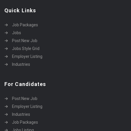
Quick Links
Job Packages
Jobs
Post New Job
Jobs Style Grid
Employer Listing
Industries
For Candidates
Post New Job
Employer Listing
Industries
Job Packages
Jobs Listing