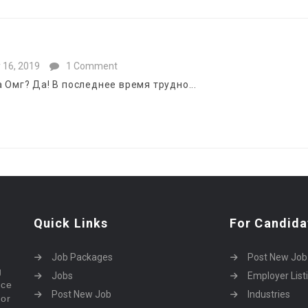
y 16, 2019
1 Comment
 Омг? Да! В последнее время трудно...
Quick Links
For Candida
Job Packages
Post New Job
g
Jobs
Employer List
rce
Post New Job
Industries
bor