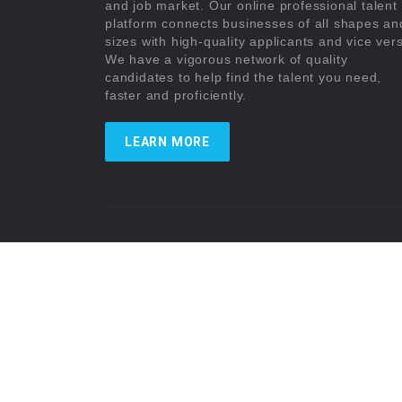
and job market. Our online professional talent
platform connects businesses of all shapes an
sizes with high-quality applicants and vice ver
We have a vigorous network of quality
candidates to help find the talent you need,
faster and proficiently.
LEARN MORE
Zoinntech © 2022, All Right Reserved.