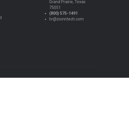
Grand Prairie, Texas
s
75051
(800) 575-1491
d
hr@zionntech.com