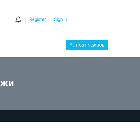
0
Register
Sign In
POST NEW JOB
ажи