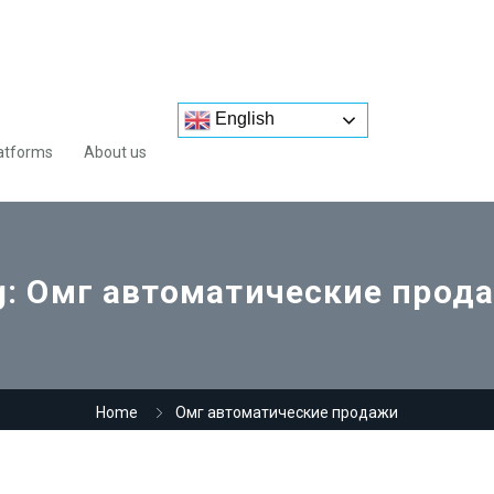
English
atforms
About us
g:
Омг автоматические прод
Home
Омг автоматические продажи