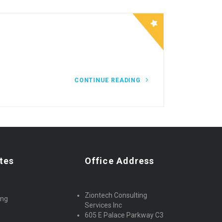
CONTINUE READING
tes
Office Address
Ziontech Consulting
ing
Services Inc
605 E Palace Parkway C3