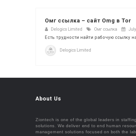
Омг ссылка – сайт Omg в Tor
Delogics Limited
Омг ссылка
Jul
Есть трудности найти рабочую ссылку на
Delogics Limited
About Us
Ziontech is one of the global leaders in staffin
solutions. We deliver end to end human resou
management solutions focused on both the la