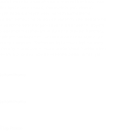
elat inventuru vasich veci a provest kontrolu, zda
Meli byste take zvazit, zda budete potrebovat
ezkych nebo krehkych veci. Behem samotneho
u a dohlednout na to, aby se vsechny veci dostaly na
mit vsechno dobre organizovane a oznacene, abyste
Po dokonceni stehovani je dulezite provest kontrolu,
zadnym poskozenim. Je take dulezite se ujistit, ze
praveny k obyvani. Stehovani bytu muze byt narocny
nizovanym pristupem muze probehnout hladce a bez
ovani a pripravu, aby se vsechno podarilo tak, jak