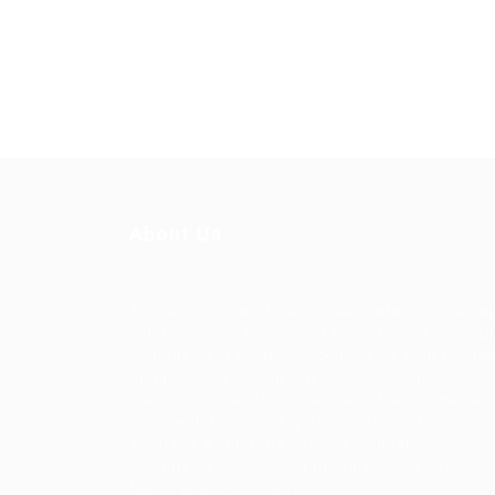
About Us
Ziontech is one of the global leaders in staffin
solutions. We deliver end to end human resou
management solutions focused on both the la
and job market. Our online professional talent
platform connects businesses of all shapes an
sizes with high-quality applicants and vice ver
We have a vigorous network of quality
candidates to help find the talent you need,
faster and proficiently.