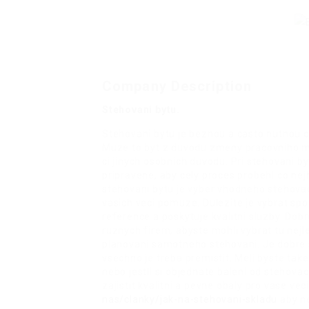
Company Description
Stehovani bytu.
Stehovani bytu je beznou a casto nutnou ci
Muze to byt z duvodu zmeny pracovniho mis
ci jinych osobnich duvodu. Pri stehovani b
pripravene, aby cely proces probehl co nej
stehovani bytu je vyber vhodneho stehova
vasich veci pomuze. Dulezite je vybrat sp
reference a poskytuje kvalitni sluzby. Dob
ruznych firem, abyste mohli vybrat tu nejl
planovani samotneho stehovani. Je dobre s
vsechno je treba premistit. Meli byste take
nebo jestli si objednate baleni od stehovac
zajistit kvalitni a pevne obaly pro vase vec
nas/clanky/jak-na-stehovani-skladu
aby ne