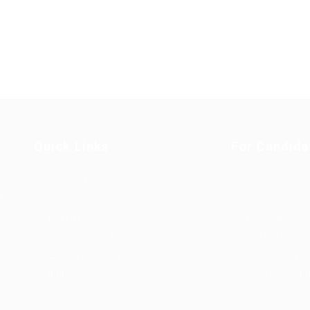
Quick Links
For Candida
Job Packages
Post New Job
g
Jobs
Employer Listi
rce
Post New Job
Industries
bor
Jobs Style Grid
Job Packages
d
Employer Listing
Jobs Listing
sa.
Industries
Jobs Style Gri