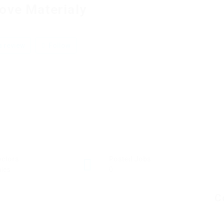
ove Materialy
 review
Follow
ectors
Posted Jobs
les
0
C