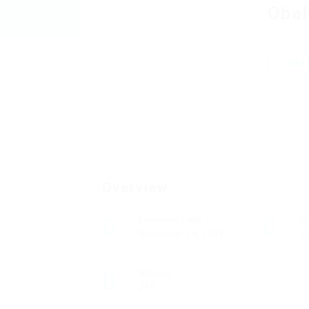
Obal
Add a
Overview
Founded Date
S
November 24, 1945
Sa
Viewed
219