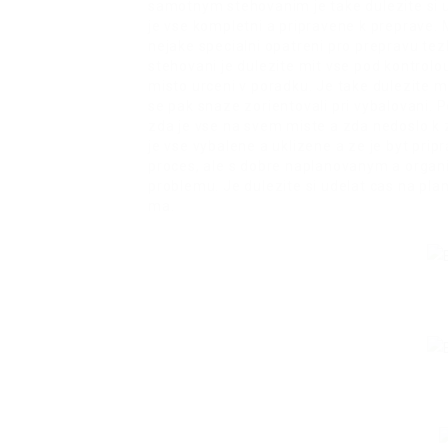
samotnym stehovanim je take dulezite si ud
je vse kompletni a pripravene k preprave. 
nejake specialni opatreni pro prepravu t
stehovani je dulezite mit vse pod kontrolo
misto urceni v poradku. Je take dulezite 
se pak snaze zorientovali pri vybalovani. 
zda je vse na svem miste a zda nedoslo k 
je vse vybalene a uklizene a ze je byt pri
proces, ale s dobre naplanovanym a orga
problemu. Je dulezite si udelat cas na plan
ma.