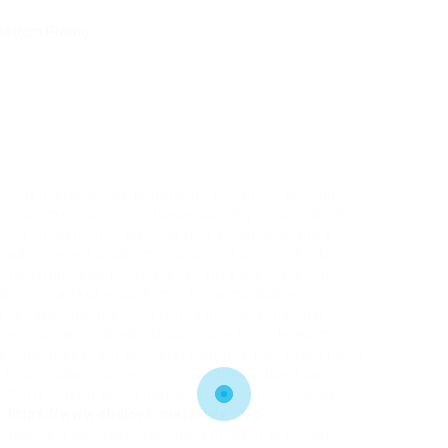
nnosti, kterou lide podstupuji z ruznych duvodu.
ta, zmeny zivotni situace, potreby vetsiho bydleni
ytu je dulezite mit vsechno dobre naplanovane a
hladceji a bez problemu. Jednim z prvnich kroku pri
ciho tymu nebo firmy, ktera vam s premistenim
olehlivou a zkusenou firmu, ktera ma dobre
re je take udelat si pruzkum a porovnat nabidky
epsi pro vase potreby. Dalsim dulezitym krokem je
i udelat seznam veci, ktere budete potrebovat a co
 zvazit, zda si budete chtit vsechno zabalit sami,
i firmy. Pokud se rozhodnete balit sami, je dulezite
i,
https://www.obalove-materialy.cz/o-
doslo k jejich poskozeni behem prepravy. Pred