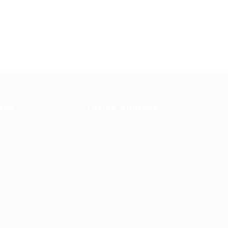
tes
Office Address
Ziontech Consulting
ng
Services Inc
605 E Palace Parkway C3
Grand Prairie, Texas
75051
(800) 575-1491
d
hr@zionntech.com