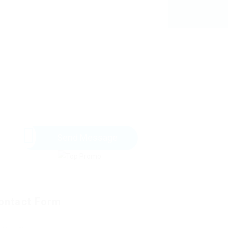
Send Message
ontact Form