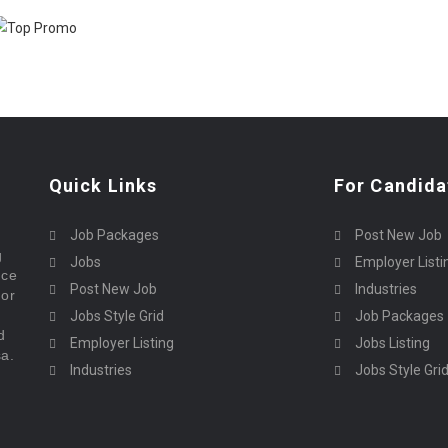
Quick Links
For Candida
Job Packages
Post New Job
g
Jobs
Employer Listi
rce
Post New Job
Industries
bor
Jobs Style Grid
Job Packages
d
Employer Listing
Jobs Listing
sa.
Industries
Jobs Style Gri