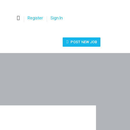
0
Register
Sign In
POST NEW JOB