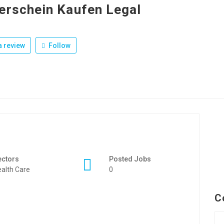
erschein Kaufen Legal
 review
Follow
ectors
Posted Jobs
alth Care
0
C