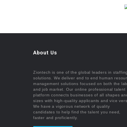
About Us
Ziontech is one of the global leaders in staffin
solutions. We deliver end to end human resou
management solutions focused on both the la
and job market. Our online professional talent
platform connects businesses of all shapes an
sizes with high-quality applicants and vice ver
We have a vigorous network of quality
candidates to help find the talent you need,
faster and proficiently.