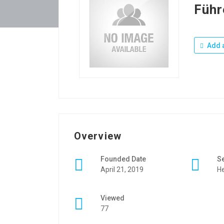
Führ
Add a
Overview
Founded Date
S
April 21, 2019
He
Viewed
77