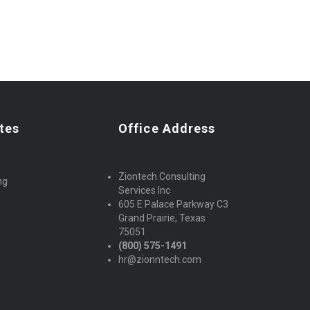
tes
Office Address
Ziontech Consulting
ng
Services Inc
605 E Palace Parkway C3
Grand Prairie, Texas
75051
(800) 575-1491
d
hr@zionntech.com