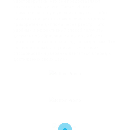
удостоверьтесь, что они предоставляют
качественные услуги. Также обратите
внимание на цену и условия покупки, чтобы
избежать неприятных сюрпризов. В целом,
приобретение диплома через реестр – это
удобный и эффективный способ получить
документ об образовании, который будет
признан официальным и подтвержденным. Это
позволяет вам быть уверенным в своих
способностях и уверенно двигаться вперед к
достижению своих целей.