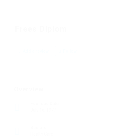
Frees Diplom
Add a review
Follow
Overview
Founded Date
July 16, 1977
Sectors
Health Care