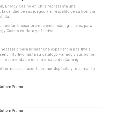
an, Energy Casino en Chile representa una
 la calidad de sus juegos y el respaldo de su licencia
ólida.
 podrían buscar promociones más agresivas, para
rgy Casino es clara y efectiva.
o necesario para brindar una experiencia positiva a
seño intuitivo hasta su catálogo variado y sus bonos
ón recomendable en el mercado de iGaming.
l formulario, hacer tu primer depósito y reclamar tu