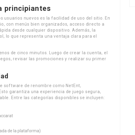
 principiantes
 usuarios nuevos es la facilidad de uso del sitio. En
pio, con menús bien organizados, acceso directo a
pida desde cualquier dispositivo. Además, la
, lo que representa una ventaja clara para el
enos de cinco minutos. Luego de crear la cuenta, el
uegos, revisar las promociones y realizar su primer
dad
de software de renombre como NetEnt,
Esto garantiza una experiencia de juego segura,
le. Entre las categorías disponibles se incluyen:
accarat
ada de la plataforma)