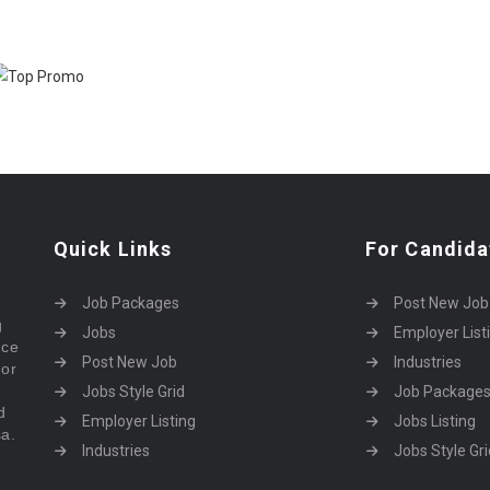
Quick Links
For Candida
Job Packages
Post New Job
g
Jobs
Employer List
rce
Post New Job
Industries
bor
Jobs Style Grid
Job Package
d
Employer Listing
Jobs Listing
sa.
Industries
Jobs Style Gri