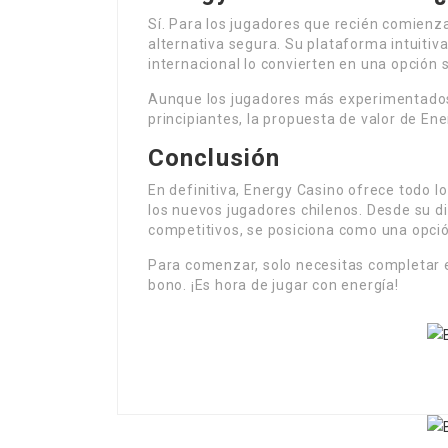
Sí. Para los jugadores que recién comienz
alternativa segura. Su plataforma intuitiva,
internacional lo convierten en una opción s
Aunque los jugadores más experimentados
principiantes, la propuesta de valor de Ene
Conclusión
En definitiva, Energy Casino ofrece todo l
los nuevos jugadores chilenos. Desde su di
competitivos, se posiciona como una opci
Para comenzar, solo necesitas completar e
bono. ¡Es hora de jugar con energía!