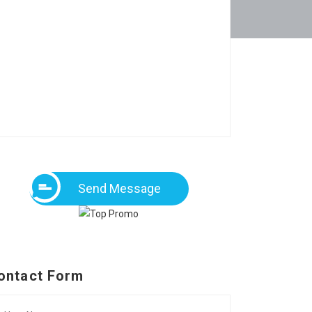
Send Message
ontact Form