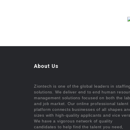
About Us
Ziontech is one of the global leaders in staffin
solutions. We deliver end to end human resou
management solutions focused on both the la
and job market. Our online professional talent
platform connects businesses of all shapes an
sizes with high-quality applicants and vice ver
We have a vigorous network of quality
candidates to help find the talent you need,