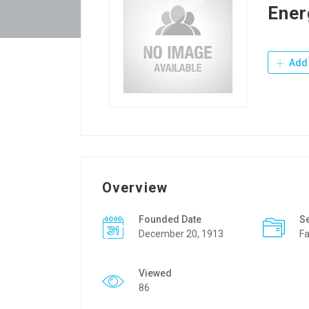
Ener
Add 
Overview
Founded Date
S
December 20, 1913
Fa
Viewed
86