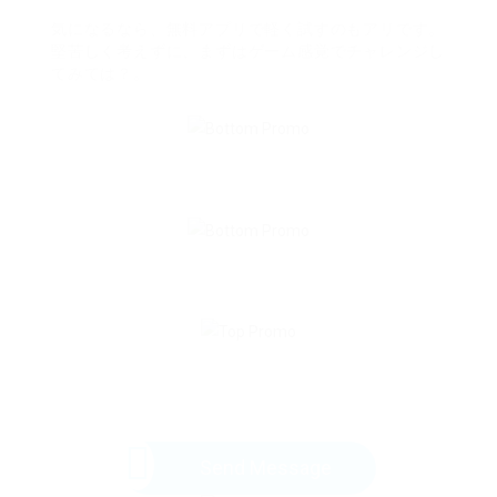
気になるなら、無料アプリで軽く試すのもアリです。
堅苦しく考えずに、まずはゲーム感覚でチャレンジし
てみては？。
Send Message