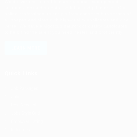
We deliver end to end human resource management
solutions focused on both the labor and job market. Our
online professional talent platform connects businesses of
all shapes and sizes with high-quality applicants and vice
versa. We have a vigorous network of quality candidates
to help find the talent you need, faster and proficiently.
LEARN MORE
Quick Links
Job Packages
Jobs
Post New Job
Jobs Style Grid
Employer Listing
Industries