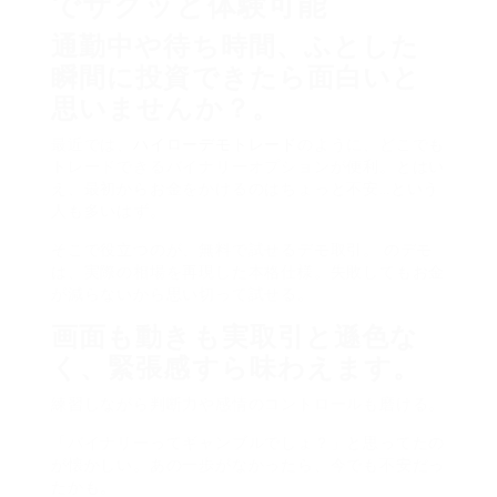
でサクッと体験可能
通勤中や待ち時間、ふとした
瞬間に投資できたら面白いと
思いませんか？。
最近では、
ハイローデモトレード
のように、どこでも
トレードできるバイナリーオプションが便利。とはい
え、最初からお金をかけるのはちょっと不安…という
人も多いはず。
そこで役立つのが、無料で試せるデモ取引。 のデモ
は、実際の相場を再現した本格仕様。失敗してもお金
が減らないから思い切って試せる。
画面も動きも実取引と遜色な
く、緊張感すら味わえます。
練習しながら判断力や感情のコントロールも磨ける。
「バイナリーってギャンブルでしょ？」と思ってたの
が懐かしい。あの一歩がなかったら、今でも不安だっ
たかも。