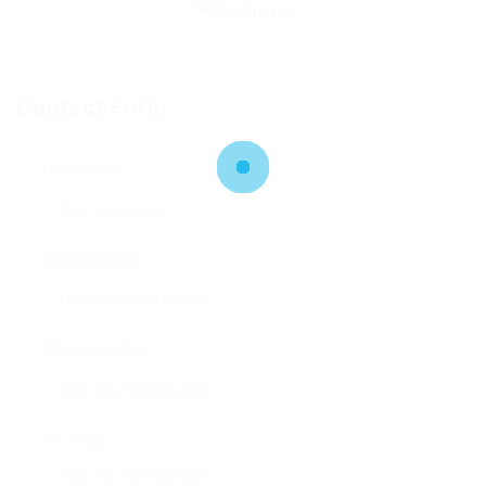
Contact Form
User Name:
Email Address:
Phone Number:
Message: