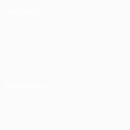
For Candidates
Post New Job
Employer Listing
Industries
Job Packages
Jobs Listing
Jobs Style Grid
Office Address
Ziontech Consulting Services Inc
605 E Palace Parkway C3 Grand Prairie, Texas 75051
(800) 575-1491
hr@zionntech.com