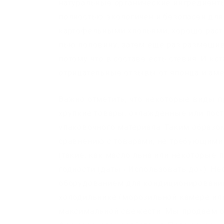
натуральные органические ингредиенты
полностью экологичен и безопасен дл
картофельными хлопьями, хорошо раств
пью половину, затем еще раз размешив
потому что в составе есть стевия. И кс
отрицательные отзывы от японца и ам
Важно отметить, что некоторые виды п
хрупкие товары, охлажденные или пост
упаковочного материала. Таким образо
сравнению с товарами, не требующими
(такие, как масло льна или некоторые
годности (даты «Использовать до»). Не
оборудованием для кондиционирования 
холодильнике (морозильной камере ил
максимальной свежести. Мы продаем о