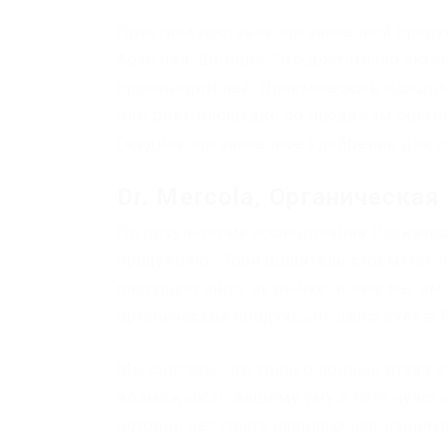
Практика поставок органической проду
Армении, Швеции. Это достаточно акти
производителей. Практически в каждо
интернет-площадки по продажам органи
(жидкое органическое удобрение для о
Dr. Mercola, Органическа
По результатам исследования Роскачес
продукцию. Производители стремятся п
растущую нишу на рынке, в чем мы им
органической продукции» действует в Р
Мы считаем, что только полный отказ 
возможность вашему уму и телу чувств
которой нет места насилию над нашими