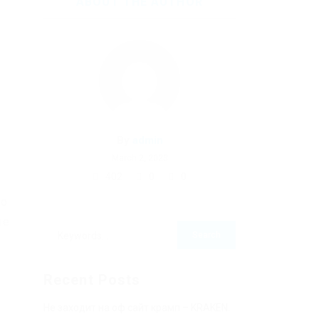
ABOUT THE AUTHOR
By
admin
March 2, 2023
402
0
0
ко
ые
в
Recent Posts
Не заходит на оф сайт крамп – KRAKEN.