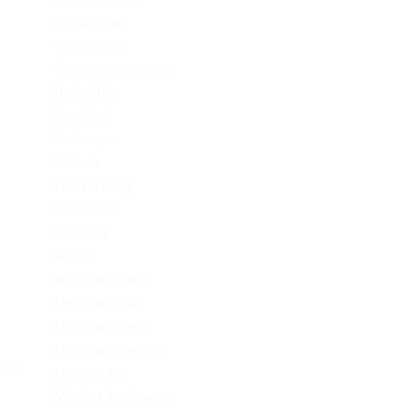
consultation
Crypto-PBN
Cryptocurrency News
Dating Tips
Download
Exchanger
FinTech
Forex Trading
IT Вакансії
IT Освіта
legalrc
leovegas finland
LeoVegas India
LeoVegas Irland
LeoVegas Sweden
тво
Mostbet AZ
Mostbet Azerbaycan