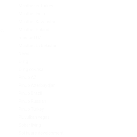
Mostbet in Turkey
Mostbet India
Mostbet Kazahstan
с,
Mostbet Poland
mostbet UZ
Mostbet Uzbekistan
News
Omg
Omg ссылка
PinUp AZ
PinUp Azerbaydjan
PinUp Brazil
PinUp Russian
PinUp Turkey
PL vulkan vegas
Sober living
Software development