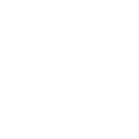
я
а
е товары будут абсолютно безопасны для здоровья.
тся все большим спросом среди потребителей. Одна
изучать маркировку. В маркетинговых целях некотор
продукт натуральный, фермерский, «эко» и «био», но 
т не соответствовать. Рентабельность экспорта
са доллара и евро. В данное время для экспорта
зкультуры.