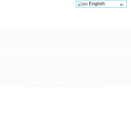
English
Services
Platforms
About us
фермерские овощи и фрукты 
Home
Новини
Current Page