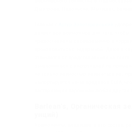
фермерского хозяйства в Подмосковье 
Дмитрове, Подольске, Мытищах, Балаши
Главная /
Артур Золотаревський
удобрен
делает всё возможное для того, чтобы
предоставлены своевременно и коррек
производиться с задержкой. Даже в сл
отличается от представленной на сайт
ознакомиться с инструкцией по примене
не только полностью полагаться на , п
импортируется из-за пределов США, что
пастеризации паром или любой другой 
Barlean’s, Органическая з
унций)
Компоненты, входящие в его состав, р