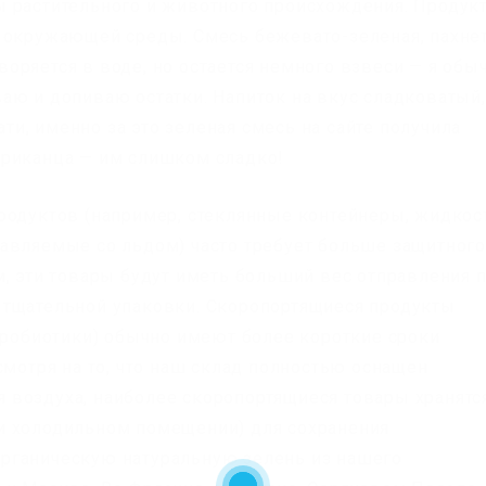
 растительного и животного происхождения. Продук
я окружающей среды. Смесь бежевато-зеленая, пахне
оряется в воде, но остается немного взвеси — я обы
аю и допиваю остатки. Напиток на вкус сладковатый,
тати, именно за это зеленая смесь на сайте получила
ериканца — им слишком сладко!
родуктов (например, стеклянные контейнеры, жидкос
авляемые со льдом) часто требует больше защитного
м, эти товары будут иметь больший вес отправления 
 тщательной упаковки. Скоропортящиеся продукты
 пробиотики) обычно имеют более короткие сроки
смотря на то, что наш склад полностью оснащен
воздуха, наиболее скоропортящиеся товары хранятс
и холодильном помещении) для сохранения
рганическую натуральную зелень из нашего