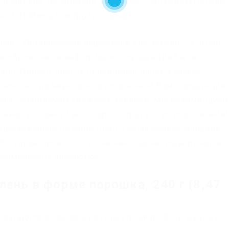
и Москве. Во Фрязино, Ногинске, Сергиевом Посаде,
хе, Люберцах и других городах.
ий / Органическая подкормка для Зелени 2 л. IHerb
 изображения и информация о продукции были
тно. Однако, иногда обновление данных может
учаях, когда маркировка полученной Вами продукции
е, мы гарантируем свежесть товаров. Мы рекомендуем
нию, указанной на товаре, перед его использованием
редставленное на сайте iHerb. Сырая зелень миндаля
бы гарантировать, что они никогда не подвергаются
термической обработке.
елень в форме порошка, 240 г (8,47
азлагаются в земле в результате микробной жизни в