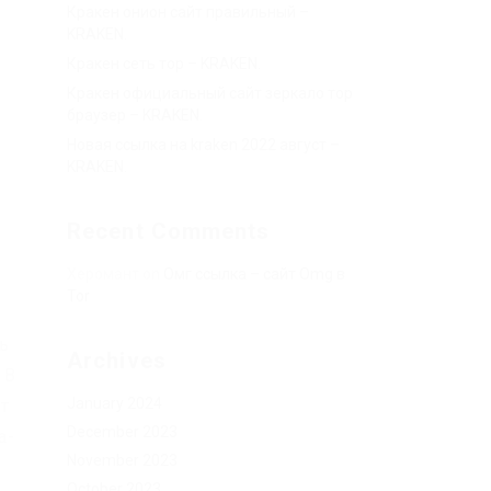
Кракен онион сайт правильный –
KRAKEN.
Кракен сеть тор – KRAKEN.
Кракен официальный сайт зеркало тор
браузер – KRAKEN.
Новая ссылка на kraken 2022 август –
KRAKEN.
Recent Comments
Херомант
on
Омг ссылка – сайт Omg в
Tor
ь
Archives
 В
January 2024
т
December 2023
а-
November 2023
October 2023