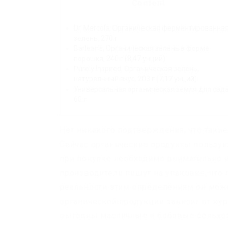
Content
Dr. Mercola, Органическая ферментированна
зелень, 270 г
Barlean’s, Органическая зелень в форме
порошка, 240 г (8,47 унций)
Purely Inspired, Органическая зелень,
натуральный вкус, 203 г (7,17 унций)
Универсальная органическая земля для сад
60 л
Нет никакого подтверждения, что таки
Сейчас органические продукты пользую
при покупке необходимо внимательно 
производители пишут на упаковке, что 
реальности этим определениям он може
органической продукции зависит от кур
выгодны масличные и бобовые сельхо