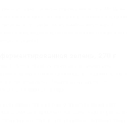
кции в государственные учреждения есть в Молдове,
вный канал продаж, он подходит для мелких и средни
м регионе есть специализированные магазины и
ческой продукции и здорового питания. Овощи и зел
вощей и зелени)…
я ферментированная зелень, 270 г
тва, 82% потребителей покупают органическую
ерейти на экологичное производство и занять активн
 всячески помогаем». Федеральный закон «Об
оссии с 1 января 2020 года.
от всех продуктов животного происхождения дает
овать себя свободными и полными энергии для жизн
 соседями по планете. Это удобрение содержит тольк