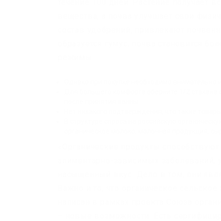
течение 100 дней. Растение получает в
вещества, а почва улучшает свои физи
состав удобрений, привлекают почвенн
образуется гумус, почва становится б
режимы.
Однако при покупке необходимо внимательно и
Для большего комфорта оберните 1/2 стакана 
после принятия ванны.
Нет никакого подтверждения, что такие товар
В структуре спроса на российскую органическ
органическое молоко, молочная продукция, сыр
«Органические продукты способствую
алиментарно-зависимых заболеваний, 
насыщенный вкус. Дело в том, они яв
Важно и то, что органическое сельско
написан в рамках проекта Союза орган
– новые возможности. Есть сертифици