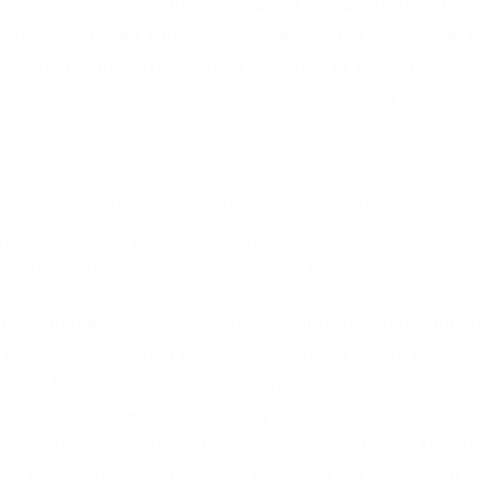
се необходимые на данной стадии роста питательные
ческие свойства. Органические вещества, входящие в
ые микроорганизмы, стимулируется их развитие,
олее плодородной, улучшается водный и воздушный
зучать маркировку.
овсяной соломы в мягкую ткань и используйте для очищения кожи
ы будут абсолютно безопасны для здоровья.
ую продукцию востребованы органические фрукты, овощи, зелень,
ы, бакалея.
т повышению естественного иммунитета, сокращению
уменьшению аллергических реакций, а также имеют
ляются биологически полноценными и натуральными.
е хозяйство дружелюбно к окружающей среде». Текст
ического земледелия «Органическое сельское хозяйс
рованный морской порт для хранения органической