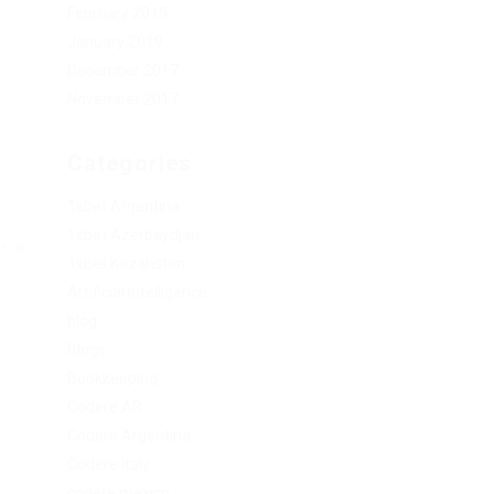
February 2019
January 2019
December 2017
November 2017
Categories
1xbet Argentina
1xbet Azerbaydjan
, а
1xbet Kazahstan
Artificial Intelligence
blog
Blogs
Bookkeeping
Codere AR
Codere Argentina
Codere Italy
codere mexico