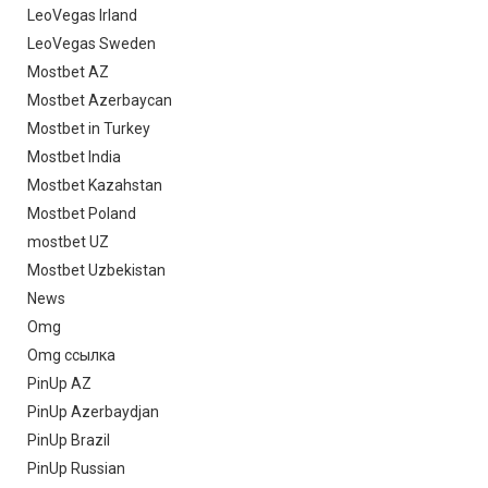
LeoVegas Irland
LeoVegas Sweden
Mostbet AZ
Mostbet Azerbaycan
Mostbet in Turkey
Mostbet India
Mostbet Kazahstan
Mostbet Poland
mostbet UZ
Mostbet Uzbekistan
News
Omg
Omg ссылка
PinUp AZ
PinUp Azerbaydjan
PinUp Brazil
PinUp Russian