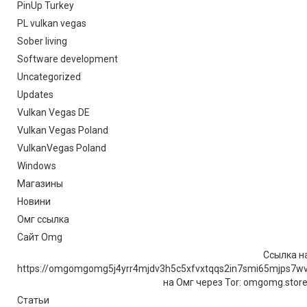
PinUp Turkey
PL vulkan vegas
Sober living
Software development
Uncategorized
Updates
Vulkan Vegas DE
Vulkan Vegas Poland
VulkanVegas Poland
Windows
Магазины
Новини
Омг ссылка
Сайт Omg
Ссылка на
https://omgomgomg5j4yrr4mjdv3h5c5xfvxtqqs2in7smi65mjps7w
на Омг через Tor: omgomg.stor
Статьи