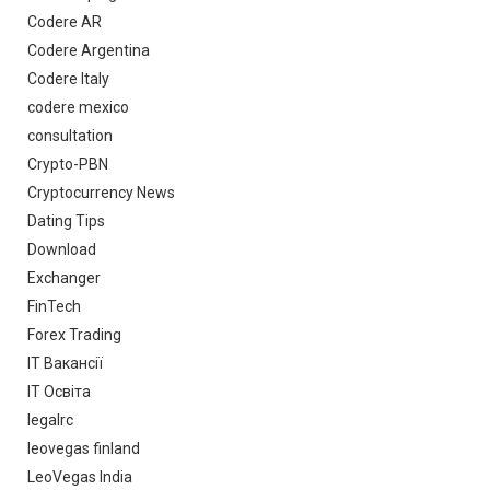
Codere AR
Codere Argentina
Codere Italy
codere mexico
consultation
Crypto-PBN
Cryptocurrency News
Dating Tips
Download
Exchanger
FinTech
Forex Trading
IT Вакансії
IT Освіта
legalrc
leovegas finland
LeoVegas India