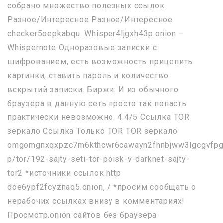
собрано множество полезных ссылок.
Разное/Интересное Разное/Интересное
checker5oepkabqu. Whisper4ljgxh43p.onion –
Whispernote Одноразовые записки с
шифрованием, есть возможность прицепить
картинки, ставить пароль и количество
вскрытий записки. Биржи. И из обычного
браузера в данную сеть просто так попасть
практически невозможно. 4.4/5 Ссылка TOR
зеркало Ссылка Только TOR TOR зеркало
omgomgnxqxpzc7m6kthcwr6cawayn2fhnbjww3lgcgvfpg
p/tor/192-sajty-seti-tor-poisk-v-darknet-sajty-
tor2 *источники ссылок http
doe6ypf2fcyznaq5.onion, / *просим сообщать о
нерабочих ссылках внизу в комментариях!
Просмотр.onion сайтов без браузера