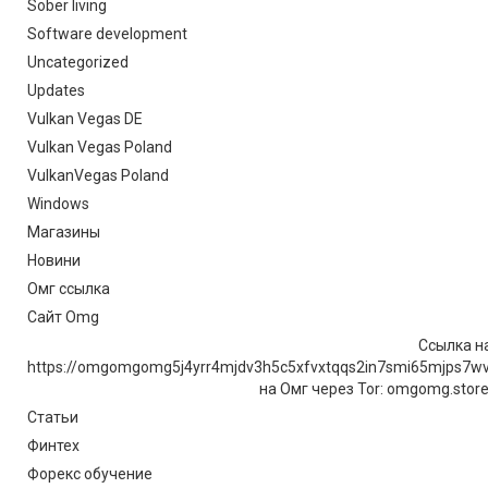
Sober living
Software development
Uncategorized
Updates
Vulkan Vegas DE
Vulkan Vegas Poland
VulkanVegas Poland
Windows
Магазины
Новини
Омг ссылка
Сайт Omg
Ссылка на
https://omgomgomg5j4yrr4mjdv3h5c5xfvxtqqs2in7smi65mjps7w
на Омг через Tor: omgomg.stor
Статьи
Финтех
Форекс обучение