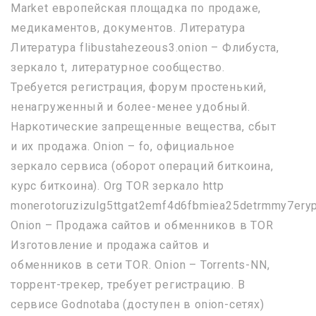
Market европейская площадка по продаже,
медикаментов, документов. Литература
Литература flibustahezeous3.onion – Флибуста,
зеркало t, литературное сообщество.
Требуется регистрация, форум простенький,
ненагруженный и более-менее удобный.
Наркотические запрещенные вещества, сбыт
и их продажа. Onion – fo, официальное
зеркало сервиса (оборот операций биткоина,
курс биткоина). Org TOR зеркало http
monerotoruzizulg5ttgat2emf4d6fbmiea25detrmmy7eryp
Onion – Продажа сайтов и обменников в TOR
Изготовление и продажа сайтов и
обменников в сети TOR. Onion – Torrents-NN,
торрент-трекер, требует регистрацию. В
сервисе Godnotaba (доступен в onion-сетях)