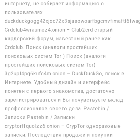
интернету, не собирает информацию о
пользователях
duckduckgogg42xjoc72x3sjasowoarfbgcmvfimaftt6twa
Crdclub4wraumez4.onion – Club2crd старый
кардерский форум, известный ранее как
Crdclub. Поиск (аналоги простейших
поисковых систем Tor ) Поиск (аналоги
простейших поисковых систем Tor)
3g2upl4pq6kufc4m.onion – DuckDuckGo, поиск в
Интернете. Удобный дизайн и интерфейс
понятен с первого знакомства, достаточно
зарегистрироваться и Вы почувствуете вклад
профессионалов своего дела. Pastebin /
Записки Pastebin / Записки
cryptorffquolzz6.onion – CrypTor одноразовые
записки. Последствия продажи и покупки