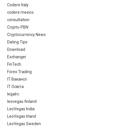
Codere Italy
codere mexico
consultation
Crypto-PBN
Cryptocurrency News
Dating Tips
Download
Exchanger
FinTech
Forex Trading
IT Вакансії
IT Освіта
legalrc
leovegas finland
LeoVegas India
LeoVegas Irland
LeoVegas Sweden