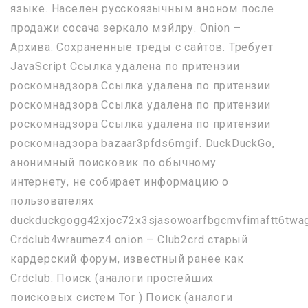
языке. Населен русскоязычным аноном после
продажи сосача зеркало мэйлру. Onion –
Архива. Сохраненные треды с сайтов. Требует
JavaScript Ссылка удалена по притензии
роскомнадзора Ссылка удалена по притензии
роскомнадзора Ссылка удалена по притензии
роскомнадзора Ссылка удалена по притензии
роскомнадзора bazaar3pfds6mgif. DuckDuckGo,
анонимный поисковик по обычному
интернету, не собирает информацию о
пользователях
duckduckgogg42xjoc72x3sjasowoarfbgcmvfimaftt6twa
Crdclub4wraumez4.onion – Club2crd старый
кардерский форум, известный ранее как
Crdclub. Поиск (аналоги простейших
поисковых систем Tor ) Поиск (аналоги