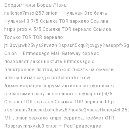
Борды/Чаны Борды/Чаны
nullchan7msxi257.onion – Нульчан Это блять
Нульчан! 3.7/5 Ссылка TOR зеркало Ссылка
https probiv. 5/5 Ссылка TOR зеркало Ссылка
Только TOR TOR зеркало
jtli3cvjuwk25vys2nveznl3spsuh5kqu2jcvgyy2easppfx5g
Onion – Bitmessage Mail Gateway сервис
позволяет законнектить Bitmessage с
электронной почтой, можно писать на емайлы
или на битмесседж protonirockerxow.
Администрация форума активно сотрудничает
с властями сразу нескольких государств).4/5
Ссылка TOR зеркало Ссылка TOR зеркало http
xssforumv3isucukbxhdhwz67hoa5e2voakcfkuieq4ch257
Ml -,.onion зеркало xmpp-сервиса, требует OTR.
Rospravjmnxyxlu3.onion – РосПравосудие