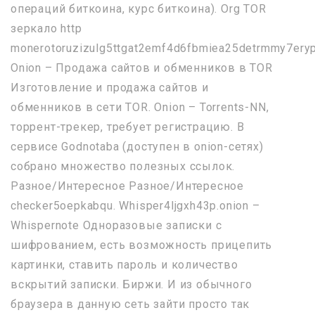
операций биткоина, курс биткоина). Org TOR
зеркало http
monerotoruzizulg5ttgat2emf4d6fbmiea25detrmmy7eryp
Onion – Продажа сайтов и обменников в TOR
Изготовление и продажа сайтов и
обменников в сети TOR. Onion – Torrents-NN,
торрент-трекер, требует регистрацию. В
сервисе Godnotaba (доступен в onion-сетях)
собрано множество полезных ссылок.
Разное/Интересное Разное/Интересное
checker5oepkabqu. Whisper4ljgxh43p.onion –
Whispernote Одноразовые записки с
шифрованием, есть возможность прицепить
картинки, ставить пароль и количество
вскрытий записки. Биржи. И из обычного
браузера в данную сеть зайти просто так