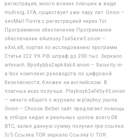
регистрация, много всяких плюшек в виде
multisig, 2FA, существует уже пару лет. Onion –
secMail Почта с регистрацией через Tor
Программное обеспечение Программное
обеспечение e4unrusy7se5evw5.onion –
eXeLaB, портал по исследованию программ.
Статья 222 УК РФ штраф до 200 тыс. Зеркало
arhivach. Bpo4ybbs2apk4sk4.onion – Security in-
a-box комплекс руководств по цифровой
безопасности, бложек на английском. В
платных аках получше. Playboyb2af45y45.onion
– ничего общего с журнало м playboy journa.
Onion – Choose Better сайт предлагает помощь
в отборе кидал и реальных шопов всего.08
ВТС, залил данную сумму получил три ссылки.
5/5 Ссылка TOR зеркало Ссылка t/ TOR