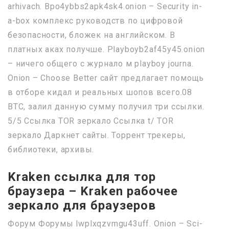
arhivach. Bpo4ybbs2apk4sk4.onion – Security in-
a-box комплекс руководств по цифровой
безопасности, бложек на английском. В
платных аках получше. Playboyb2af45y45.onion
– ничего общего с журнало м playboy journa.
Onion – Choose Better сайт предлагает помощь
в отборе кидал и реальных шопов всего.08
ВТС, залил данную сумму получил три ссылки.
5/5 Ссылка TOR зеркало Ссылка t/ TOR
зеркало Даркнет сайты. Торрент трекеры,
библиотеки, архивы.
Kraken ссылка для тор
браузера – Kraken рабочее
зеркало для браузеров
Форум Форумы lwplxqzvmgu43uff. Onion – Sci-