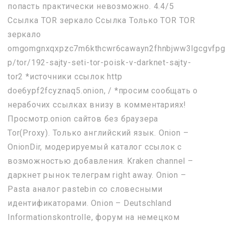
попасть практически невозможно. 4.4/5
Ссылка TOR зеркало Ссылка Только TOR TOR
зеркало
omgomgnxqxpzc7m6kthcwr6cawayn2fhnbjww3lgcgvfpg
p/tor/192-sajty-seti-tor-poisk-v-darknet-sajty-
tor2 *источники ссылок http
doe6ypf2fcyznaq5.onion, / *просим сообщать о
нерабочих ссылках внизу в комментариях!
Просмотр.onion сайтов без браузера
Tor(Proxy). Только английский язык. Onion –
OnionDir, модерируемый каталог ссылок с
возможностью добавления. Kraken channel –
даркнет рынок телеграм right away. Onion –
Pasta аналог pastebin со словесными
идентификаторами. Onion – Deutschland
Informationskontrolle, форум на немецком