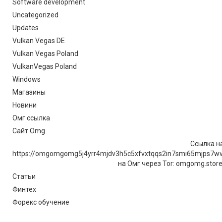
Software development
Uncategorized
Updates
Vulkan Vegas DE
Vulkan Vegas Poland
VulkanVegas Poland
Windows
Магазины
Новини
Омг ссылка
Сайт Omg
Ссылка на
https://omgomgomg5j4yrr4mjdv3h5c5xfvxtqqs2in7smi65mjps7w
на Омг через Tor: omgomg.stor
Статьи
Финтех
Форекс обучение