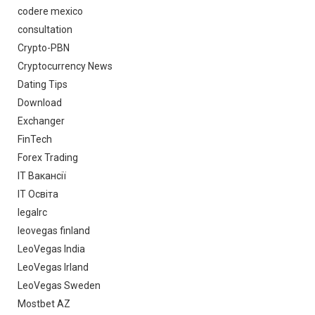
codere mexico
consultation
Crypto-PBN
Cryptocurrency News
Dating Tips
Download
Exchanger
FinTech
Forex Trading
IT Вакансії
IT Освіта
legalrc
leovegas finland
LeoVegas India
LeoVegas Irland
LeoVegas Sweden
Mostbet AZ