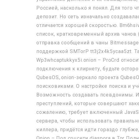
Россией, насколько я понял. Для того 
депозит. Но сеть изначально создавала
отличается хорошей скоростью. Bm6hsiv
список, кратковременный архив чанов
отправка сообщений в чаны Bitmessage.
поддержкой SMTorP tt3j2x4k5ycaa5zt. 
Wp3whcaptukkyx5i.onion – ProCrd отно
подключения к клирнету, будьте осторож
QubesOS,.onion-зеркало проекта Qubes
поисковиками. О настройке поиска и уч
Возможность создавать псевдонимы. И 
преступлений, которые совершают хаке
сожалению, требует включенный JavaScr
сервера, чтобы использовать правильны
киллера, придётся идти гораздо глубже
Onion – Под соцсети diaspora в Tor Пол