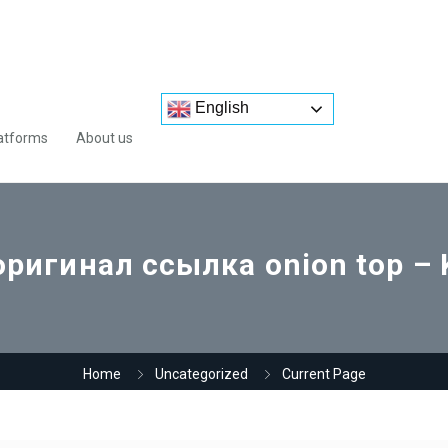
English
atforms
About us
оригинал ссылка onion top –
Home
Uncategorized
Current Page