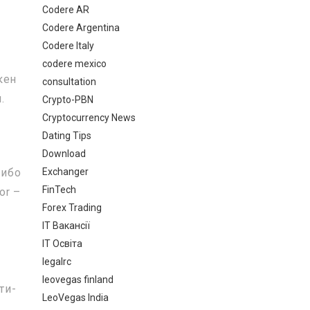
Codere AR
Codere Argentina
Codere Italy
codere mexico
кен
consultation
.
Crypto-PBN
Cryptocurrency News
Dating Tips
Download
Exchanger
либо
FinTech
or –
Forex Trading
IT Вакансії
IT Освіта
legalrc
leovegas finland
ти-
LeoVegas India