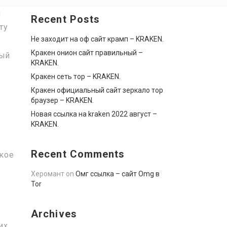
й
Recent Posts
ту
Не заходит на оф сайт крамп – KRAKEN.
Кракен онион сайт правильный –
рый
KRAKEN.
Кракен сеть тор – KRAKEN.
Кракен официальный сайт зеркало тор
браузер – KRAKEN.
Новая ссылка на kraken 2022 август –
KRAKEN.
Recent Comments
акое
Херомант
on
Омг ссылка – сайт Omg в
Tor
Archives
их