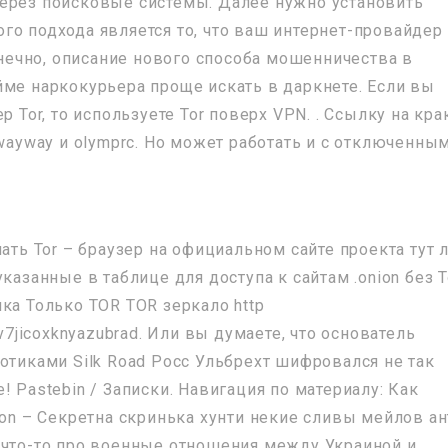
через поисковые системы. Далее нужно установить
го подхода является то, что ваш интернет-провайдер
Конечно, описание нового способа мошенничества в
йме наркокурьера проще искать в даркнете. Если вы
р Tor, то используете Tor поверх VPN. . Ссылку на кра
 wayway и olymprc. Но может работать и с отключенным
ать Tor – браузер на официальном сайте проекта тут 
казанные в таблице для доступа к сайтам .onion без T
ка Только TOR TOR зеркало http
v7jicoxknyazubrad. Или вы думаете, что основатель
отиками Silk Road Росс Ульбрехт шифровался не так
! Pastebin / Записки. Навигация по материалу: Как
ion – Секретна скринька хунти некие сливы мейлов ан
 что-то про военные отношения между Украиной и