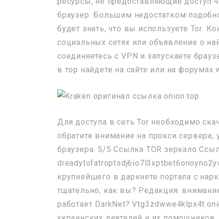
ресурсы, не предоставляющие доступ 
браузер. Большим недостатком подобно
будет знать, что вы используете Tor. 
социальных сетях или объявление о на
соединяетесь с VPN и запускаете браузе
в тор найдете на сайте или на форумах
Для доступа в сеть Tor необходимо скач
обратите внимание на прокси сервера, у
браузера. 5/5 Ссылка TOR зеркало Ссыл
dreadytofatroptsdj6io7l3xptbet6onoyno2y
крупнейшего в даркнете портала с нарк
тщательно, как вы? Редакция: внимание
работает DarkNet? Vtg3zdwwe4klpx4t.on
украинских деятелей и их помощников,