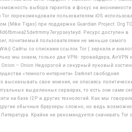
 возможность выбора гарантов и фокус на анонимности
и Tor порекомендовали пользователям iOS использов
м (Mike Tigas) при поддержке Guardian Project. Org T
mf4d6fbmiea25detrmmy7erypseyteyd. Ресурс доступен в
bber, почитаемый пользователями не меньше самого
 Wiki) Сайты со списками ссылок Tor ( зеркала и анало
колько мы знаем, только два VPN- провайдера, AirVPN 
 Onion – Onion Недорогой и секурный луковый хостинг
мущества «темного интернета» Darknet свободная
то высказывать свое мнения, не опасаясь политическ
ртуальных выделенных серверах, то есть они сами се
ети на базе I2P и других технологий. Как мы говорил
 другие обычные браузеры сложно, но ведь возможно
. Литература. Крайне не рекомендуется скачивать Tor 