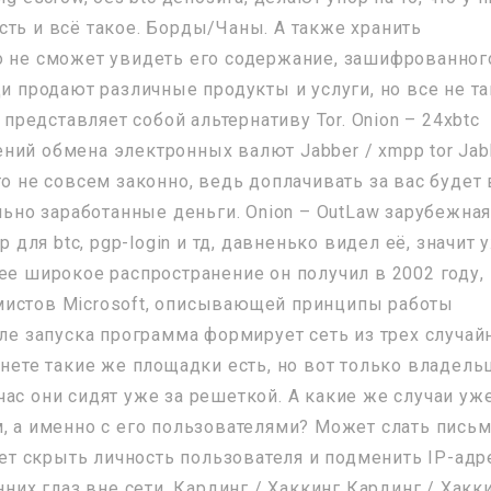
сть и всё такое. Борды/Чаны. А также хранить
о не сможет увидеть его содержание, зашифрованног
ди продают различные продукты и услуги, но все не та
 представляет собой альтернативу Tor. Onion – 24xbtc
ний обмена электронных валют Jabber / xmpp tor Jab
то не совсем законно, ведь доплачивать за вас будет 
ально заработанные деньги. Onion – OutLaw зарубежна
р для btc, pgp-login и тд, давненько видел её, значит 
ее широкое распространение он получил в 2002 году,
мистов Microsoft, описывающей принципы работы
сле запуска программа формирует сеть из трех случа
кнете такие же площадки есть, но вот только владел
ас они сидят уже за решеткой. А какие же случаи уж
м, а именно с его пользователями? Может слать пись
яет скрыть личность пользователя и подменить IP-адр
нних глаз вне сети. Кардинг / Хаккинг Кардинг / Хакк