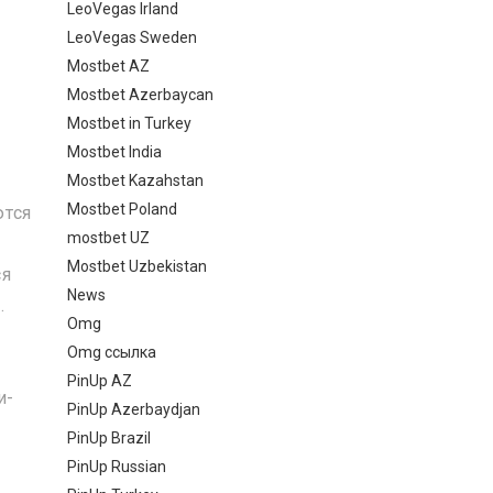
LeoVegas Irland
LeoVegas Sweden
Mostbet AZ
Mostbet Azerbaycan
Mostbet in Turkey
Mostbet India
Mostbet Kazahstan
Mostbet Poland
ются
mostbet UZ
Mostbet Uzbekistan
ся
News
.
Omg
Omg ссылка
PinUp AZ
и-
PinUp Azerbaydjan
PinUp Brazil
PinUp Russian