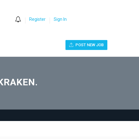
0
Register
Sign In
POST NEW JOB
 KRAKEN.