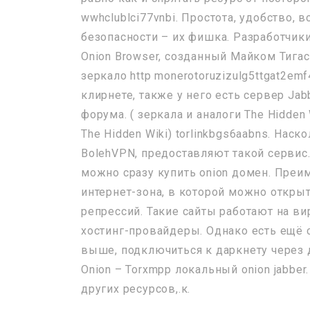
wwhclublci77vnbi. Простота, удобство,
безопасности – их фишка. Разработчик
Onion Browser, созданный Майком Тигасо
зеркало http monerotoruzizulg5ttgat2e
клирнете, также у него есть сервер Ja
форума. ( зеркала и аналоги The Hidden
The Hidden Wiki) torlinkbgs6aabns. Нас
BolehVPN, предоставляют такой сервис.
можно сразу купить onion домен. Преи
интернет-зона, в которой можно откры
репрессий. Такие сайты работают на ви
хостинг-провайдеры. Однако есть ещё с
выше, подключиться к даркнету через
Onion – Torxmpp локальный onion jabber
других ресурсов,.к.