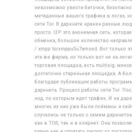
невозможно увести биточки, безопасно
метаданные вашего трафика в логах, н
сети Tor. В даркнете кракен разные лю
просто. I2P это анонимная сеть, которая
обменка, большое количество направле
/ xmpp torxmppu5u7amsed. Вот только э
эта же фирма, но только вот не на лег
торговая площадка, есть multisig, миксе
достаточно старенькая площадка. А бол
благодаря публикации работы програм
даркнета. Процесс работы сети Tor: По
нод, по которым идет трафик. И на дар
многих из них уже были пойманы и сейч
случались не только с самим даркнето
как в TOR, так и в клирнет. Она позвол
равно как и спрятать ресурс от посторо