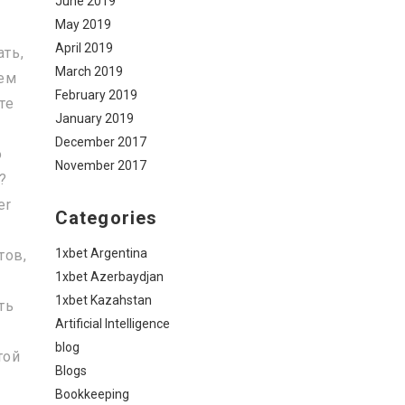
June 2019
May 2019
April 2019
ать,
March 2019
тем
February 2019
те
January 2019
December 2017
о
November 2017
?
er
Categories
1xbet Argentina
тов,
1xbet Azerbaydjan
1xbet Kazahstan
ть
Artificial Intelligence
blog
той
Blogs
Bookkeeping