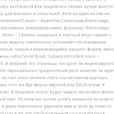
чтобы вести дела или предлагать сервис лучше внести
сь для военных и спецслужб. Хотя ни один из них не
rmdnxmw2f.onion – BeamStat Статистика Bitmessage,
 (анонимных немодерируемых форумов) Bitmessage,
 Onion – Lelantos секурный и платный email сервис с
Такая модель значительно усложняет отслеживание.
сительно новый и развивающийся кардинг-форум, име
ны oshix7yycnt7psan. Qubesos4rrrrz6n4.onion –
OS. А deepweb это страницы, которые не индексируют
ёте персональных предпочтений речи конечно не идёт
за счёт этого можете стать соучастником крупных
ры того же брутфорса паролей или DDoS-атаки. К
ipt. В браузере нужно будет задать настройки прокс
й порт. Но если вы хотите узнать расценки на услуги
, и даже поисковики даркнета вам в этом не помогут.
ностью в tor под распределенной соцсети diaspora