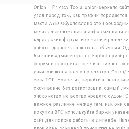
Onion – Privacy Tools,.onion-зеркало са
узел перед тем, как трафик передается
масти АУЕ! Обусловлено это необходим
месторасположения и информации военн
кардерский форум, известный ранее ка
работы даркнета похож на обычный. Од
бывший администратор Exploit приобрел
форум в процветающее и активное сооб
уничтожаются после просмотра. Onion/
сети TOR. Новости ( перейти к ленте все
скачивание без регистрации, самый луч
знакомство не всегда чревато судом. Onio
важное различие между тем, как они св
покупки BTC используйте биржи указан
сайт для поиска работы в дипвебе. Han
площадка, основной приоритет на multisi