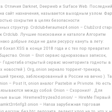
йта. Отличия Darknet, Deepweb и Surface Web. Последни
 на сайт назначения, называется выходным узлом. Фар
остью сокрытия в целях безопасности
ых структур. Crdclub4wraumez4.onion – Club2crd ста
к Crdclub. Лучшие поисковики и каталоги Алгоритм
нако добрые люди не дали ресурсу кануть в лету:
 бэкап XSS в конце 2018 года и с тех пор превратил
щество. Onion – Enot сервис одноразовых записок,
 – Годнотаба открытый сервис мониторинга годноты в
х новостей ). Org,.onion зеркало торрент-трекера,
ший трекер, заблокированный в России на вечно ). Т
n – Post It, onion аналог Pastebin и Privnote. Но есть
язываются между собой. Onion – Схоронил! . Для
ные выше. Hiremew3tryzea3d.onion/ – HireMe Первый
samkt2rr6nfg3.onion – Hansa зарубежная торговая
g escrow, без btc депозита, делают упор на то, что у н