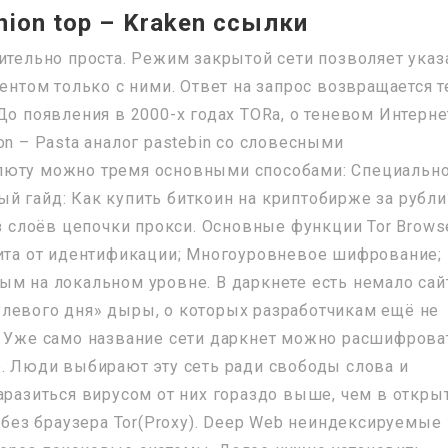
nion top – Kraken ссылки
ительно проста. Режим закрытой сети позволяет указ
тентом только с ними. Ответ на запрос возвращается 
До появления в 2000-х годах TORа, о теневом Интерне
on – Pasta аналог pastebin со словесными
люту можно тремя основными способами: Специальн
й гайд: Как купить биткоин на криптобирже за рубли
из слоёв цепочки прокси. Основные функции Tor Brows
щита от идентификации; Многоуровневое шифрование;
ым на локальном уровне. В даркнете есть немало сай
левого дня» дыры, о которых разработчикам ещё не
. Уже само название сети даркнет можно расшифрова
е. Люди выбирают эту сеть ради свободы слова и
аразиться вирусом от них гораздо выше, чем в откры
в без браузера Tor(Proxy). Deep Web неиндексируемые