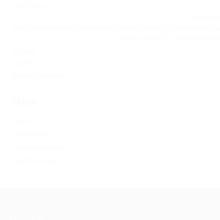
Сайт Omg
Ссылка на
https://omgomgomg5j4yrr4mjdv3h5c5xfvxtqqs2in7smi65mjps7w
на Омг через Tor: omgomg.stor
Статьи
Финтех
Форекс обучение
Meta
Log in
Entries feed
Comments feed
WordPress.org