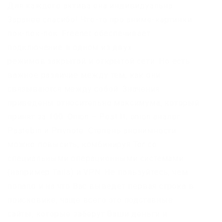
Для каждого актива она индивидуальна.
Заранее спасибо! Что-то про аниме-картинки
пок-пок-пок. Freenet обеспечивает
подключение в одном из двух
режимов:закрытой и открытой сети. Но есть
важное различие между тем, как они
связываются между собой. Значения
приведены относительно максимума, который
принят за 100. Onion – Post It, onion аналог
Pastebin и Privnote. Степень анонимности
можно повысить, комбинируя Tor со
специальными операционными системами
(например Tails) и VPN. Не пользуйтесь, чем
попало и на что Вас выведет первая строка в
поисковике, чаще всего это подставные
сайты, которые заберут Ваши деньги и