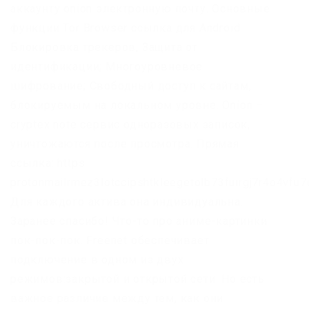
аккаунту onion электронную почту. Основные
функции Tor Browser ссылка для Android:
Блокировка трекеров; Защита от
идентификации; Многоуровневое
шифрование; Свободный доступ к сайтам,
блокируемым на локальном уровне. Onion –
cryptex note сервис одноразовых записок,
уничтожаются после просмотра. Прямая
ссылка: https
protonmailrmez3lotccipshtkleegetolb73fuirgj7r4o4vfu7
Для каждого актива она индивидуальна.
Заранее спасибо! Что-то про аниме-картинки
пок-пок-пок. Freenet обеспечивает
подключение в одном из двух
режимов:закрытой и открытой сети. Но есть
важное различие между тем, как они