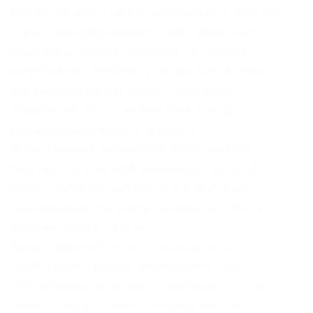
сайтам даркнета можно использовать браузер
Brave с интегрированной в него функцией
поддержки прокси-серверов Tor. Нажать
напротив нее Withdraw. Для каждого актива
она индивидуальна. Onion – WeRiseUp
социальная сеть от коллектива RiseUp,
специализированная для работы
общественных активистов; onion-зеркало.
Веб-сайты в Dark Web переходят с v2 на v3
Onion. . Нейтральный отзыв о Kraken Еще
пользователи жалуются на нередкие сбои в
системе работы Кракен.
Diasporaaqmjixh5.onion – Зеркало пода
JoinDiaspora Зеркало крупнейшего пода
распределенной соцсети diaspora в сети tor
fncuwbiisyh6ak3i.onion – Keybase чат Чат