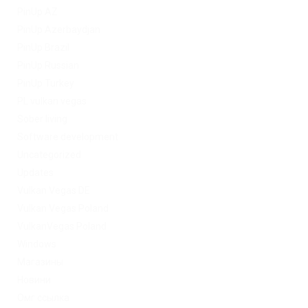
PinUp AZ
PinUp Azerbaydjan
PinUp Brazil
PinUp Russian
PinUp Turkey
PL vulkan vegas
Sober living
Software development
Uncategorized
Updates
Vulkan Vegas DE
Vulkan Vegas Poland
VulkanVegas Poland
Windows
Магазины
Новини
Омг ссылка