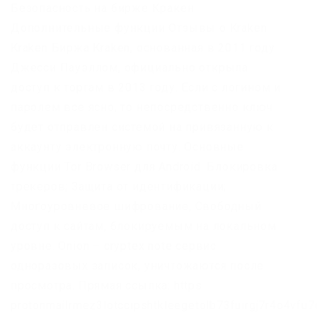
Безопасность на бирже Кракен
Дополнительные функции Отзывы о Kraken
Kraken Биржа Kraken, основанная в 2011 году
Джесси Пауэллом, официально открыла
доступ к торгам в 2013 году. Если с логином и
паролем все ясно, то непосредственно ключ
будет отправлен системой на привязанную к
аккаунту электронную почту. Основные
функции Tor Browser для Android: Блокировка
трекеров; Защита от идентификации;
Многоуровневое шифрование; Свободный
доступ к сайтам, блокируемым на локальном
уровне. Onion – cryptex note сервис
одноразовых записок, уничтожаются после
просмотра. Прямая ссылка: https
protonmailrmez3lotccipshtkleegetolb73fuirgj7r4o4vfu7