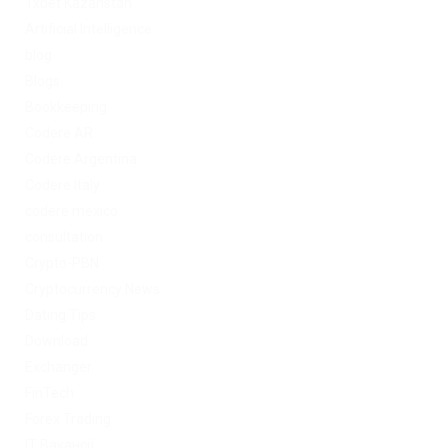
1xbet Kazahstan
Artificial Intelligence
blog
Blogs
Bookkeeping
Codere AR
Codere Argentina
Codere Italy
codere mexico
consultation
Crypto-PBN
Cryptocurrency News
Dating Tips
Download
Exchanger
FinTech
Forex Trading
IT Вакансії