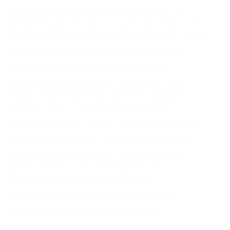
крупные ордера на покупку и продажу, не
предупреждая остальных участников рынка?
Люди выбирают эту сеть ради свободы слова
и сохранения приватности. Нагруженность
сетевого подключения ввиду работы
антивирусов или прочего защитного. Onion –
Нарния клуб репрессированных на рампе
юзеров. Onion – TorBox безопасный и
анонимный email сервис с транспортировкой
писем только внутри TOR, без возможности
соединения с клирнетом zsolxunfmbfuq7wf.
Далее нужно установить браузер. Это
надежный инструмент для обмена
сообщениями, в котором вы копируете/
вставляете текст или изображение и
отправляете их адресату. Kraken channel –