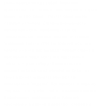
связываются между собой. Значения
приведены относительно максимума, который
принят за 100. Onion – Post It, onion аналог
Pastebin и Privnote. Степень анонимности
можно повысить, комбинируя Tor со
специальными операционными системами
(например Tails) и VPN. Не пользуйтесь, чем
попало и на что Вас выведет первая строка в
поисковике, чаще всего это подставные
сайты, которые заберут Ваши деньги и
никаких надежд на их возврат не будет, на
таких даркнет-маркетах обитают так
называемые “кидалы”. Все зависит, в первую
очередь, от потребностей и ожиданий клиента.
Информация- запрашивайте. Конечно,
поисковики в даркнете работают слабовато.