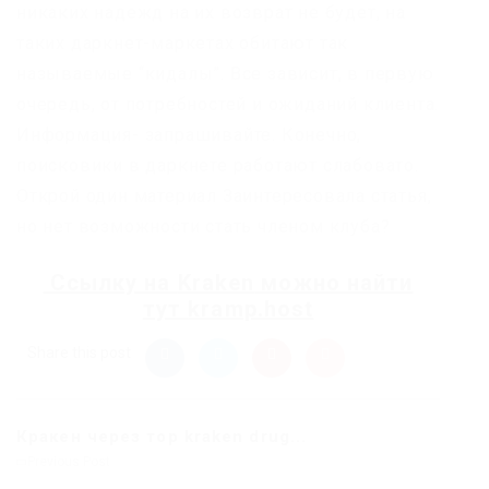
никаких надежд на их возврат не будет, на
таких даркнет-маркетах обитают так
называемые “кидалы”. Все зависит, в первую
очередь, от потребностей и ожиданий клиента.
Информация- запрашивайте. Конечно,
поисковики в даркнете работают слабовато.
Открой один материал Заинтересовала статья,
но нет возможности стать членом клуба?
Ссылку на
Kraken
можно найти
тут
kramp.host
Share this post
Кракен через тор kraken drug...
Previous Post