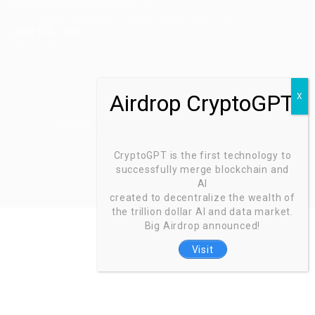
Ziontech Consulting Services Inc
605 E Palace Parkway C3 Grand Prairie, Texas 75051
(800) 575-1491
hr@zionntech.com
Zoinntech © 2022, All Right Reserved.
CryptoGPT is the first technology to
successfully merge blockchain and
AI
created to decentralize the wealth of
the trillion dollar AI and data market.
Big Airdrop announced!
Visit