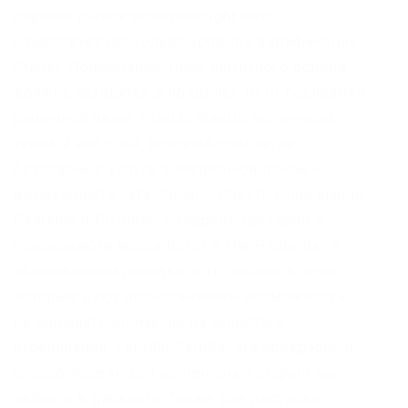
даркнет рынок телеграм right away.
Существует несколько уровней верификации:
Starter. Примечание: цена лимитного ордера
должна находится в пределах 10 от последней
рыночной цены. RiseUp RiseUp это лучший
темный веб-сайт, который предлагает
безопасные услуги электронной почты и
возможность чата. Onion – Post It, onion аналог
Pastebin и Privnote. У торрент-трекеров и
поисковиков вроде RuTor и The Pirate Bay в
обязательном порядке есть ссылки в onion,
которые дают пользователям возможность
не обращать внимания на запреты и
ограничения. ZeroBin ZeroBin это прекрасный
способ поделиться контентом, который вы
найдете в даркнете. Также для доступа к