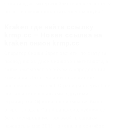
Открой один материал Заинтересовала статья,
но нет возможности стать членом клуба?
Kraken где найти ссылку
krmp.cc – Новая ссылка на
kraken онион krmp.cc
Оператор биржи берет расчеты по счету за
последние 30 дней биржевой активности, а
затем учитывает ее объем в определении
комиссии. Даже если вы перестанете
использовать Freenet. Страницы deepweb не
связаны гиперссылками с другими
страницами. Официально компания была
открыта года в Сан-Франциско, публичное
бета-тестирование торговой площадки
началось в мае 2013-го года, а в сентябре