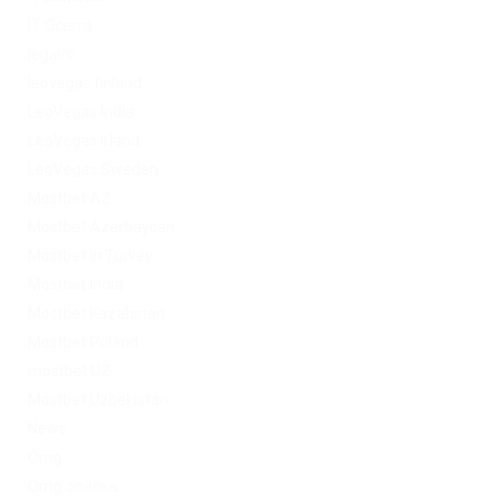
IT Освіта
legalrc
leovegas finland
LeoVegas India
LeoVegas Irland
LeoVegas Sweden
Mostbet AZ
Mostbet Azerbaycan
Mostbet in Turkey
Mostbet India
Mostbet Kazahstan
Mostbet Poland
mostbet UZ
Mostbet Uzbekistan
News
Omg
Omg ссылка