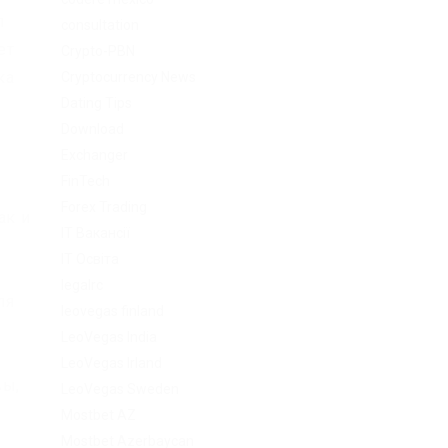
п
consultation
ет
Crypto-PBN
ка
Cryptocurrency News
Dating Tips
Download
Exchanger
FinTech
Forex Trading
ак и
IT Вакансії
IT Освіта
legalrc
ля
leovegas finland
LeoVegas India
LeoVegas Irland
вы,
LeoVegas Sweden
Mostbet AZ
Mostbet Azerbaycan