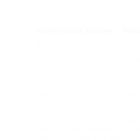
следующие вкладки: Ордера – отправл
около 100 млн.
Kraken вход кракен – Зер
�ля Маржинальная торговля позволяет 
превышающие баланс его счета. Как уд
на сайт m/ и нажимаем Sign Up в право
пользователя и пароль (пароль должен
#.п. #Kraken #верификация #криптовал
вывод в криптовалюте до 500000 и в ф
создана ещё в 2011 году Джесси Пауэл
альтернативы (ныне закрытой) бирже.
назначить дату активации и условия д
и активировать опцию условного лимит
позволяет указать треггерную цену, от
позиции. После нажатия на “Обзор и п