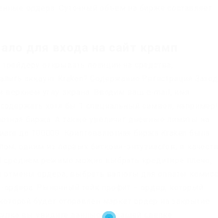
енные ордера. Суточный объем на бирже составляет
кало для входа на сайт крамп
трейдеру открывать позиции на средства,
алить аккаунт Kraken? Содержание Регистрация Захо
м верхнем углу экрана: Вводим ваш e-mail, имя
 содержать хотя бы 1 специальный символ, например!
ютная биржа. А также увеличит дневные лимиты на
иате до 100000. Криптовалютная биржа Kraken была
лом, одним из первых биткоин-энтузиастов, в качест
 В среднем режиме можно выбрать кредитное плечо,
ля отмены ордера, выбрать валюты для оплаты комис
-ордера. Рыночный тейк профит – ордер, который
 которой будет отправлен маркет ордер на закрытие
окупка вы увидите данные по вашей сделке: