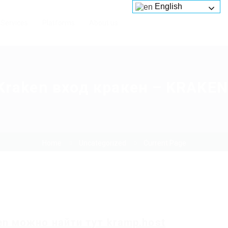
English
Services
Platforms
About us
Kraken вход кракен – KRAKEN
Home
Uncategorized
Current Page
en
можно найти
тут
kramp.host