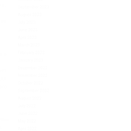
те,
September 2023
August 2023
ken
July 2023
June 2023
April 2023
March 2023
February 2023
о в
January 2023
December 2022
чет
November 2022
 до
October 2022
это
September 2022
и
August 2022
July 2022
June 2022
иями
May 2022
в,
April 2022