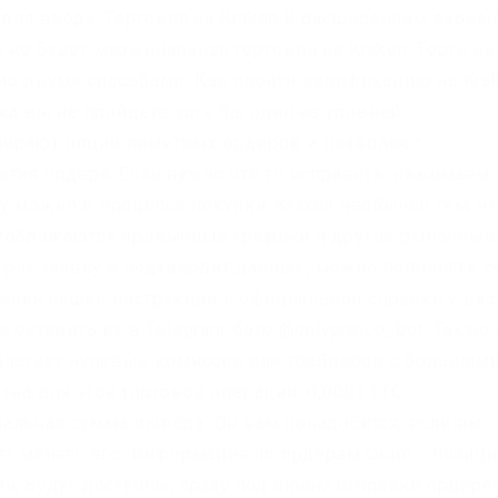
 для ввода. Торговля на Kraken В расширенном вариан
же будет маржинальная торговли на Kraken. Торги на
но двумя способами. Как пройти верификацию на Kra
ока вы не пройдете хотя бы один из уровней
ширяют опции лимитных ордеров и позволяют
ытия ордера. Если нужно что то исправить, нажимаем
 можно в процессе покупки. Kraken необычен тем, чт
отображаются привычные графики и другие рыночные
отрит заявку и подтвердит данные, можно пополнять с
чтения нашей инструкции и официальной справки у вас
 оставить их в Telegram-боте @onlypreico_bot. Также 
едлагает нулевые комиссии для трейдеров с большим
ва для этой торговой операции. 0,0001 LTC
альная сумма вывода. Он вам понадобится, если вы
нет менять его. Информация по ордерам Окно с позиц
и, будут доступны, сразу под окном отправки ордеро