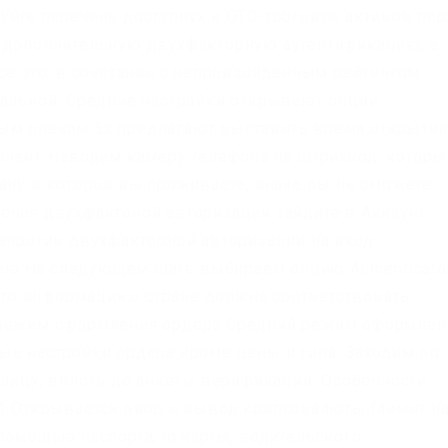
уйте перечень доступнух к OTC-торговле активов пе
я дополнительную двухфакторную аутентификацию, а
се это, в сочетании с непревзойденным рейтингом
кальной. Средние настройки открывают опции
ым плечом 5х предлагают выставить время открытия
лнен). Наводим камеру телефона на штрихкод, которы
рану в которой вы проживаете, иначе вы не сможете
ения двухфактоной авторизации зайдите в Аккаунт
напротив двухфакторной авторизации на вход:
ю На следующем шаге выбираем опцию Authenticato
 что информация о стране должна соответствовать
й режим оформления ордера Средний режим оформлен
ые настройки ордера кроме цены и типа. Заходим во
блицу, вплоть до анкеты верификации: Особенности
 1 Открывается ввод и вывод криптовалюты (лимит н
помощью паспорта, id карты, водительского