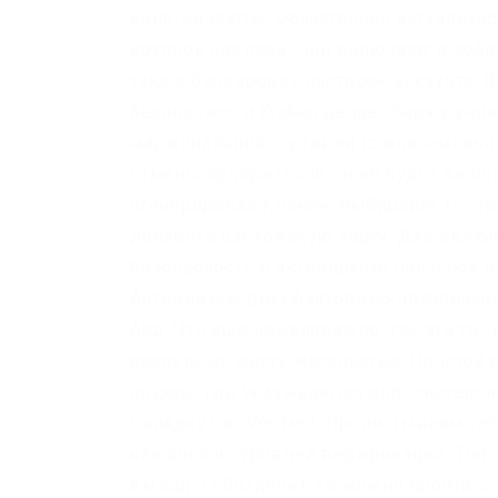
криптовалюты. Обязательно актуализир
крупной сделкой. Они включают в себ
также блокировку настроек аккаунта. В
безопасности Kraken делает биржу уни
маржинальной торговли (с максимальн
отмены ордера (если он не будет выпо
сгенерировал Кракен. Выбирайте ту ст
добавить банковскую карту. Для включ
безопасность и активируйте ползунок 
Активируем двухфакторную авторизаци
App. Что еще немаловажно, так это то,
реальному месту жительства. Просто
ордера, где указываются дополнительн
вкладку Get Verified: Пролистываем та
каждого из уровней верификации: Tier
вывод 2 500/день). Ее можно пройти с 