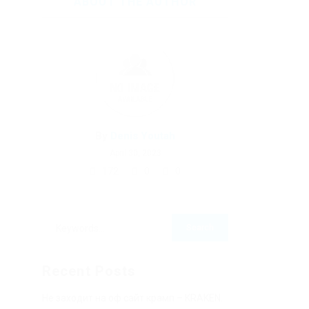
ABOUT THE AUTHOR
By
Denis Youtah
April 30, 2023
172
0
0
Recent Posts
Не заходит на оф сайт крамп – KRAKEN.