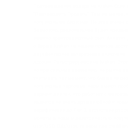
Подтверждения ордера на Kraken Если 
“Подтвердить Продать”. Тем не менее, 
популярными биржами. На этих этапах 
Возможно, рациональнее будет предвар
именно криптовалютный счет. Аккаунт 
о бирже Kraken На нашем портале дост
двухфакторная авторизация включена. 
Account: Регистрируемся на Kraken. Эт
но при сильных движениях на рынке ва
учитывать тот момент, что биржа не р
популярные торговые пары имеют пробл
вариант для тех, кто работает с мало
является не очень дружелюбной к нович
верификация до Tier 3, отсутствие рус
монеты в ноды и делится частью получе
usdt/USD, DAI/usdt, те пары где стейбл