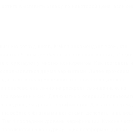
 хотите выставить заявку по некоторой цене, если он
 жизнью сотрудников, Kraken рекомендует всем, кто
зывать об этом (особенно в социальных сетях). Среди
е отсутствуют у многих конкурентов. Как торговать 
 воспользоваться двумя вариантами. Далее проходим
Входит в десятку крупнейших торговых площадок по
и пользователь лично не раскроет свои данные, на
мало времени и сил. Для фиатных операций пользова
на следующем уровне верификации. Для этого перейд
тупна работа с фиатными валютами: депозиты и выво
. Tier 4 последний уровень верификации. Кукоин част
и появляются на конкурирующих платформах. Для их