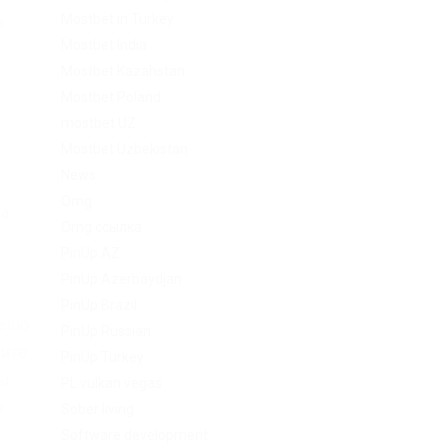
Mostbet in Turkey
а
Mostbet India
Mostbet Kazahstan
Mostbet Poland
mostbet UZ
Mostbet Uzbekistan
News
Omg
на
Omg ссылка
PinUp AZ
PinUp Azerbaydjan
PinUp Brazil
телю
PinUp Russian
ите
PinUp Turkey
ды
PL vulkan vegas
о
Sober living
Software development