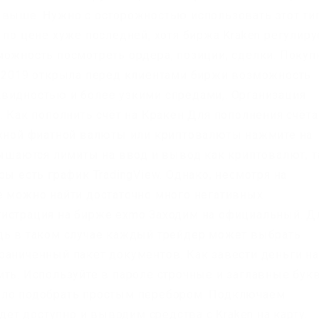
 выше. Нужно с осторожностью использовать этот ти
 по цене хуже последней, хотя биржа Kraken регулиру
можность посмотреть ордера, позиции, сделки. Покуп
е 2019 открыла перед клиентами биржи возможность
видностью и более узкими спредами,. Организация
. Как пополнить счёт на Кракен Для пополнения счёта
ужной фиатной валюты или криптовалюты нажмите на
вышаются лимиты на ввод и вывод как криптовалют, т
ры есть график TradingView. Однако, несмотря на
е можно найти достаточно много негативных
гистрация на бирже exmo Заходим на официальный. Д
дь в таком случае каждый трейдер может выбрать
раниченный пакет документов. Как завести деньги на
ить. Используйте в пароле строчные и заглавные бук
ыло подобрать простым перебором. Подключаем
удет доступно и выводим средства с Kraken на карту.