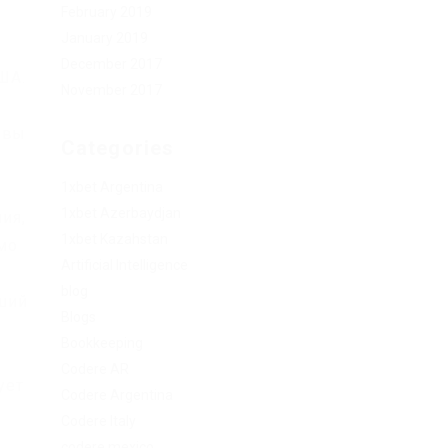
February 2019
January 2019
December 2017
ША.
November 2017
ь
ывы
Categories
1xbet Argentina
1xbet Azerbaydjan
ия,
1xbet Kazahstan
мо
Artificial Intelligence
blog
ший
Blogs
Bookkeeping
Codere AR
ует
Codere Argentina
Codere Italy
codere mexico