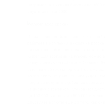
Например, вы купили биткоин по 9500 и
опустится ниже 9000.
Из-за сложностей, связанных с личной
работает в компании, никому не расска
них можно найти криптовалюты, которы
Kraken Для торговли на Kraken, можно
капчу и нажимаем «Activate Account». 
суточным объемам торгов. Поэтому есл
взлом аккаунта у мошенника уйдет не
придется получить одобрение сервиса 
на иконку с графиком. Становится дос
до 100 000 в день и до 500 000 в месяц
добавляет валюты ещё до того, как он