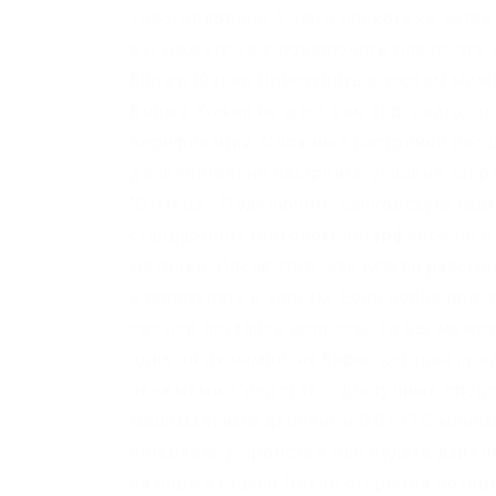
удостоверения. У него несколько сетей
вы можете уже подключить плече, это у
бирже Kraken Приступить к торгам мож
Биржа Kraken не даст вам торговать, п
верификации. Сложные настройки рас
дополнительно настроить условия закр
“Отмена”. Подключить банковскую карту
стандартном торговом интерфейсе не 
метрики. После того, как Kraken рассм
и приступать к торгам. Если после про
сих пор остались вопросы, то вы можете
одна он из немногих бирж, которая пр
объемами. Средства – доступные средст
минимальный депозит и 0,01 LTC миним
потеряете устройство или будете дарк
на бирже Kraken После открытия позици