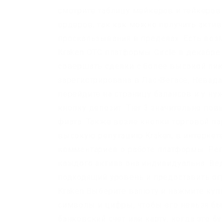
смотрите таблицу мейкеров и тейкеров
ордеров, так как можно получить актив
проскальзывания в пределах. Есть воз
Kraken OTC платформы Circle в декабр
совершать сделки с более высокой лик
зарегистрирована в Лас-Вегасе, Невада
перейдите на страницу балансов и у н
кнопку депозит. Tier 3 значительно по
фиата. Также возле кнопки торговой па
высокую репутацию Kraken, в интернет
комментариев о работе платформы. Ре
каждого актива она индивидуальна. Ве
подходящий уровень и предоставить ог
Kraken Выберите валюту и нажмите куп
символы и цифры, чтобы его нельзя б
банковский счет или карту, когда это б