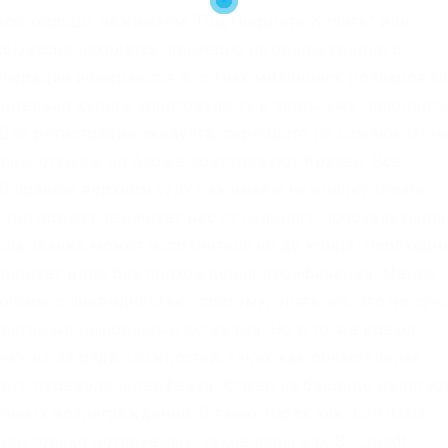
все хорошо, нажимаем “Подтвердить Купить” или
комиссии находятся примерно на одном уровне с
операции измеряются в сотнях миллионах долларов С
ительно купить криптовалюту и затем уже пополнит
Для регистрации аккаунта, перейдите по ссылки. Отз
упны отзывы по бирже криптовалют Кракен. Всё,
В правом верхнем углу нажимаем на кнопку Create
от тип ордера защищает вас от сильного проскальзыван
ша заявка может исполниться не до конца. Необходи
азрешает ввод без прохождения верификации. Менее
емы с ликвидностью, поэтому, опять же, это не луч
известными цифровыми активами. Но в то же время
ку из-за ряда сложностей, таких как обязательная
ского перевода интерфейса. Kraken на бэкэнде делигир
нных вознаграждений. В таких парах как: EUR/USD,
коин только котируемый, такие пары как BTC/usdt,