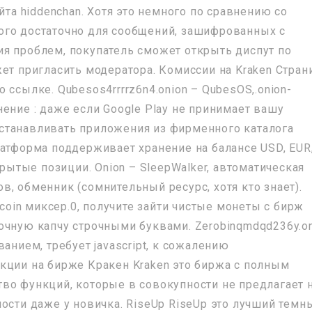
йта hiddenchan. Хотя это немного по сравнению со
ого достаточно для сообщений, зашифрованных с
я проблем, покупатель сможет открыть диспут по
ет пригласить модератора. Комиссии на Kraken Стран
 ссылке. Qubesos4rrrrz6n4.onion – QubesOS,.onion-
ение : даже если Google Play не принимает вашу
станавливать приложения из фирменного каталога
латформа поддерживает хранение на балансе USD, EUR
крытые позиции. Onion – SleepWalker, автоматическая
, обменник (сомнительный ресурс, хотя кто знает).
tcoin миксер.0, получите зайти чистые монеты с бирж
очную капчу строчными буквами. Zerobinqmdqd236y.o
анием, требует javascript, к сожалению
кции на бирже Кракен Kraken это биржа с полным
во функций, которые в совокупности не предлагает 
ости даже у новичка. RiseUp RiseUp это лучший темн