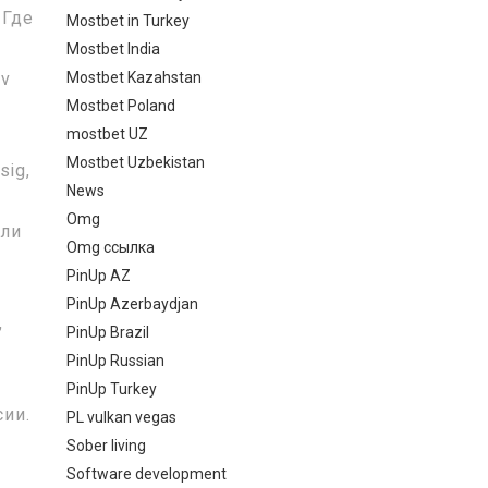
 Где
Mostbet in Turkey
ю
Mostbet India
Mostbet Kazahstan
iv
Mostbet Poland
mostbet UZ
Mostbet Uzbekistan
sig,
News
Omg
сли
Omg ссылка
PinUp AZ
PinUp Azerbaydjan
,
PinUp Brazil
PinUp Russian
PinUp Turkey
сии.
PL vulkan vegas
Sober living
Software development