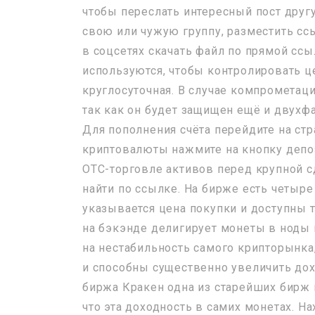
чтобы переслать интересный пост другу
свою или чужую группу, разместить сс
в соцсетях скачать файл по прямой сс
используются, чтобы контролировать ц
круглосуточная. В случае компрометац
так как он будет защищен ещё и двухфа
Для пополнения счёта перейдите на ст
криптовалюты нажмите на кнопку депоз
OTC-торговле активов перед крупной 
найти по ссылке. На бирже есть четыр
указывается цена покупки и доступны т
на бэкэнде делигирует монеты в ноды 
на нестабильность самого крипторынка
и способны существенно увеличить дох
биржа Кракен одна из старейших бирж 
что эта доходность в самих монетах. Н