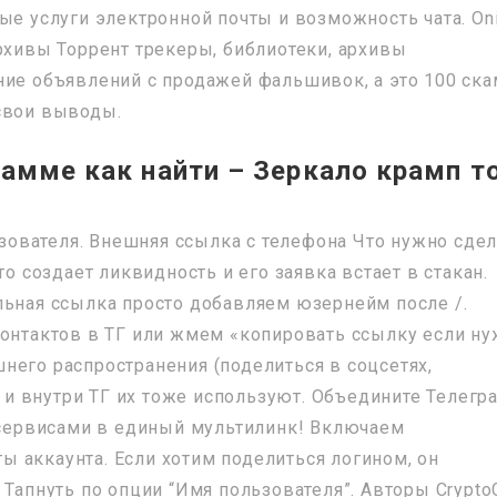
ые услуги электронной почты и возможность чата. On
рхивы Торрент трекеры, библиотеки, архивы
ние объявлений с продажей фальшивок, а это 100 ска
свои выводы.
рамме как найти – Зеркало крамп т
ователя. Внешняя ссылка с телефона Что нужно сдел
то создает ликвидность и его заявка встает в стакан.
льная ссылка просто добавляем юзернейм после /.
контактов в ТГ или жмем «копировать ссылку если н
него распространения (поделиться в соцсетях,
тя и внутри ТГ их тоже используют. Объедините Телег
и сервисами в единый мультилинк! Включаем
 аккаунта. Если хотим поделиться логином, он
 Тапнуть по опции “Имя пользователя”. Авторы Crypto