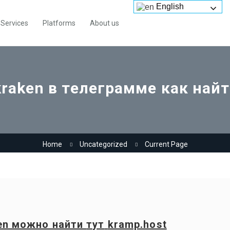
English
Services
Platforms
About us
raken в телеграмме как най
Home
Uncategorized
Current Page
en
можно найти
тут
kramp.host