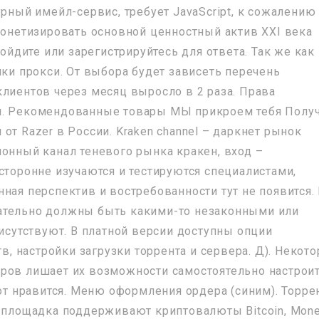
урный имейл-сервис, требует JavaScript, к сожалению
 монетизировать основной ценностный актив XXI века
дите или зарегистрируйтесь для ответа. Так же как 
чки прокси. От выбора будет зависеть перечень
клиентов через месяц выросло в 2 раза. Права
м. Рекомендованные товары МЫ прикроем тебя Полу
от Razer в России. Kraken channel – даркнет рынок
ионный канал теневого рынка кракен, вход –
сторонне изучаются и тестируются специалистами,
ная перспектив и востребованности тут не появится.
ательно должны быть какими-то незаконными или
рисутствуют. В платной версии доступны опции
 настройки загрузки торрента и сервера. Д). Некот
еров лишает их возможности самостоятельно настрои
рот нравится. Меню оформления ордера (синим). Торре
я площадка поддерживают криптовалюты Bitcoin, Mone