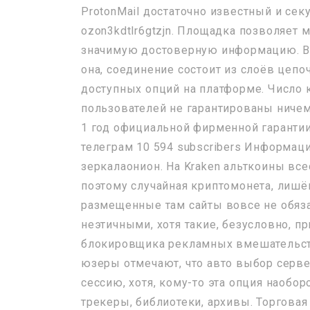
ProtonMail достаточно известный и сек
ozon3kdtlr6gtzjn. Площадка позволяет
значимую достоверную информацию. Вой
она, соединение состоит из слоёв цепо
доступных опций на платформе. Число 
пользователей не гарантированы ниче
1 год официальной фирменной гарантии 
телеграм 10 594 subscribers Информац
зеркалаонион. На Kraken альткоины все
поэтому случайная криптомонета, лишён
размещенные там сайты вовсе не обяз
неэтичными, хотя такие, безусловно, п
блокировщика рекламных вмешательств,
юзеры отмечают, что авто выбор серв
сессию, хотя, кому-то эта опция наобо
трекеры, библиотеки, архивы. Торгова