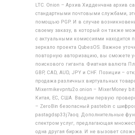
LTC. Onion – Архив Хидденчана архив са
стандартными почтовыми службами, эт
помощью PGP. И в случае возникновени
своему заказу, в который он также мож
с актуальными комиссиями находится по
зеркало проекта QubesOS. Важное уточн
повторную авторизацию, вы сможете у
поискового гиганта. Фиатная валюта П
GBP, CAD, AUD, JPY и CHF. Позиции – от
продажа различных виртуальных товаров
Mixermikevpntu2o.onion – MixerMoney bi
Китая, ЕС, США. Вводим первую провер
– ZeroBin безопасный pastebin с шифров
pastagdsp33j7aoq. Дополнительные фун
спектром услуг, предлагающая множест
одна другая биржа. И не вызовет сложн