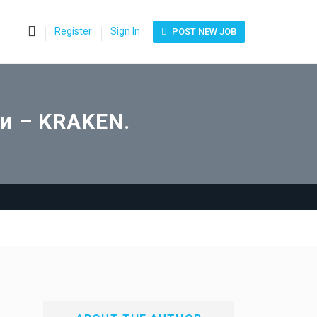
0
Register
Sign In
POST NEW JOB
ти – KRAKEN.