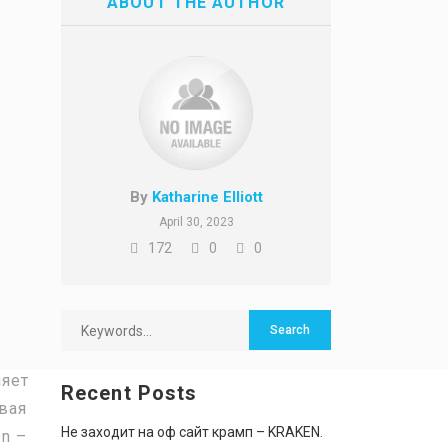
ABOUT THE AUTHOR
By
Katharine Elliott
April 30, 2023
172
0
0
ляет
Recent Posts
овая
Не заходит на оф сайт крамп – KRAKEN.
on –