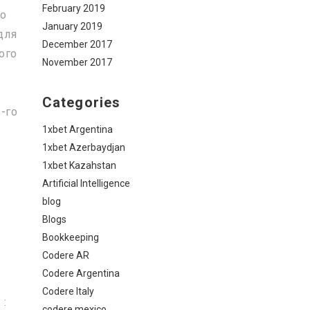
February 2019
но
January 2019
для
December 2017
ого
November 2017
Categories
-го
1xbet Argentina
1xbet Azerbaydjan
1xbet Kazahstan
м
Artificial Intelligence
blog
Blogs
Bookkeeping
Codere AR
Codere Argentina
Codere Italy
 :
codere mexico