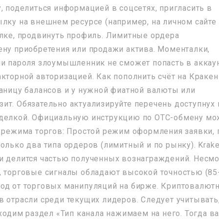
, поделиться информацией в соцсетях, пригласить в
ылку на внешнем ресурсе (например, на личном сайте
ылке, продвинуть профиль. Лимитные ордера
ену приобретения или продажи актива. Моменталки,
ии пароля злоумышленник не сможет попасть в аккаун
кторной авторизацией. Как пополнить счёт на Кракен
раницу балансов и у нужной фиатной валюты или
ит. Обязательно актуализируйте перечень доступнух 
сделкой. Официальную инструкцию по OTC-обмену м
е режима торгов: Простой режим оформления заявки, 
олько два типа ордеров (лимитный и по рынку). Krak
и делится частью полученных вознаграждений. Несмо
, торговые сигналы обладают высокой точностью (85
од от торговых манипуляций на бирже. Криптовалют
в отрасли среди текущих лидеров. Следует учитывать
аходим раздел «Тип канала нажимаем на него. Тогда в