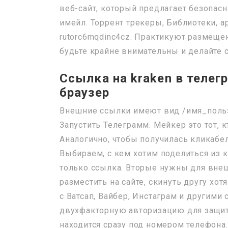
веб-сайт, который предлагает безопасн
имейл. Торрент трекеры, Библиотеки, а
rutorc6mqdinc4cz. Практикуют размеще
будьте крайне внимательны и делайте 
Ссылка на kraken в телег
браузер
Внешние ссылки имеют вид /имя_польз
Запустить Телеграмм. Мейкер это тот, к
Аналогично, чтобы получилась кликабе
Выбираем, с кем хотим поделиться из 
только ссылка. Вторые нужны для внеш
разместить на сайте, скинуть другу хо
с Ватсап, Вайбер, Инстаграм и другим
двухфакторную авторизацию для защиты
находится сразу под номером телефона.