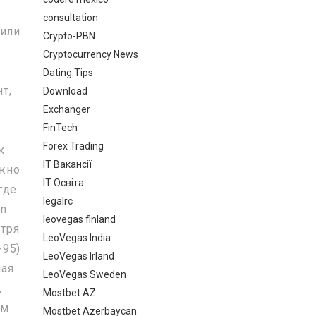
consultation
 или
Crypto-PBN
Cryptocurrency News
Dating Tips
т,
Download
Exchanger
FinTech
Forex Trading
к
IT Вакансії
ожно
IT Освіта
где
legalrc
en
leovegas finland
тря
LeoVegas India
-95)
LeoVegas Irland
ная
LeoVegas Sweden
,
Mostbet AZ
ам
Mostbet Azerbaycan