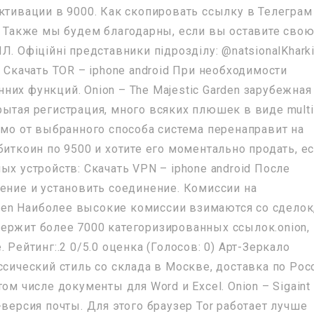
ктивации в 9000. Как скопировать ссылку в Телеграм
ь. Также мы будем благодарны, если вы оставите сво
. Офіційні представники підрозділу: @natsionalKhark
: Скачать TOR – iphone android При необходимости
их функций. Onion – The Majestic Garden зарубежная
ытая регистрация, много всяких плюшек в виде multi
имо от выбранного способа система перенаправит на
биткоин по 9500 и хотите его моментально продать, е
ых устройств: Скачать VPN – iphone android После
ение и установить соединение. Комиссии на
en Наиболее высокие комиссии взимаются со сделок
ержит более 7000 категоризированных ссылок.onion,
 Рейтинг:.2 0/5.0 оценка (Голосов: 0) Арт-Зеркало
ссический стиль со склада в Москве, доставка по Рос
ом числе документы для Word и Excel. Onion – Sigaint
-версия почты. Для этого браузер Tor работает лучше