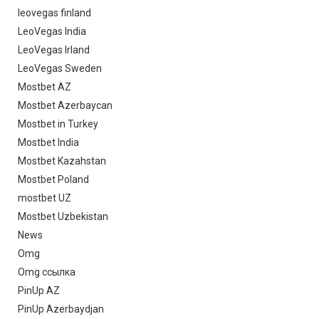
leovegas finland
LeoVegas India
LeoVegas Irland
LeoVegas Sweden
Mostbet AZ
Mostbet Azerbaycan
Mostbet in Turkey
Mostbet India
Mostbet Kazahstan
Mostbet Poland
mostbet UZ
Mostbet Uzbekistan
News
Omg
Omg ссылка
PinUp AZ
PinUp Azerbaydjan