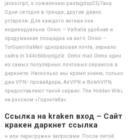
javascript, к сожалению pastagdsp33j7aoq.
Одни сегодня в тренде, другие давно
устарели. Для каждого актива она
индивидуальна. Onion – Valhalla удобная и
продуманная площадка на англ. Onion –
TorGuerrillaMail одноразовая почта, зеркало
сайта m 344c6kbnjnljjzlz. Dnmx mail Dnmx один
из самых популярных почтовых сервисов в
даркнете. Насколько мы крамп знаем, только
два VPN- провайдера, AirVPN и BolehVPN,
предоставляют такой сервис. The Hidden Wiki,
на русском «Годнотаба».
Ссылка на kraken вход – Сайт
кракен даркнет ссылка
н или перегружен запросами. После пятой