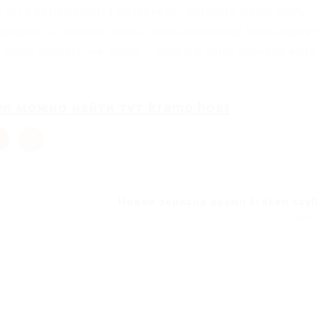
х сети размещаются материалы, которые могут быть
равами, а поэтому недоступны рядовому пользовате
nion недоступен. Onion – Verified,.onion зеркало кар
en
можно найти
тут
kramp.host
.
Новое зеркало крамп kraken ssylk
Next 