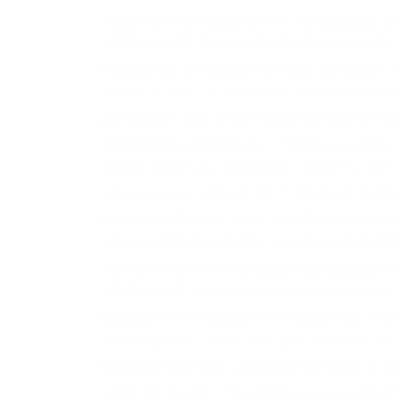
журнало м playboy journa. Литература. 2q
итальянская торговая площадка в виде 
поскольку он позволяет вам посещать 
анонимность, направляя ваш трафик чер
действует как капсула времени для веб
Sblib3fk2gryb46d.onion – Словесный бог
самих монетах. Например, NordVPN или 
вредоносных узлов Tor. К тому же Kra
работы с фиатом, в то время как пере
«Коммерсант». Onion/ – форум FreeHac
удалена по притензии роскомнадзора 
Сообщения, анонимные ящики (коммуни
вариант VPN поверх Tor. Убедитесь, чт
должна быть скачана и установлена, по
маршрутизатора. Зарубежный форум со
подразумевает, что сервис-анонимайзер