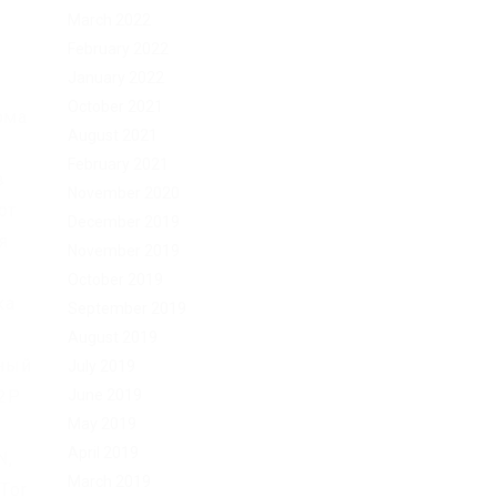
March 2022
February 2022
January 2022
October 2021
рма
August 2021
February 2021
в
November 2020
от
December 2019
я
November 2019
October 2019
ка
September 2019
August 2019
рный
July 2019
June 2019
I2P
May 2019
April 2019
N,
March 2019
Tor