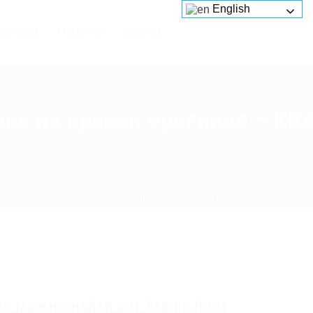
English
Services
Platforms
About us
ка на кракен оригинал – KR
Home
Uncategorized
Current Page
en
можно найти
тут
kramp.host