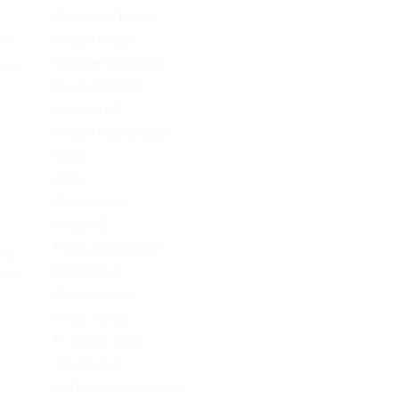
Mostbet in Turkey
лю.
Mostbet India
Mostbet Kazahstan
динг
Mostbet Poland
mostbet UZ
Mostbet Uzbekistan
News
Omg
Omg ссылка
PinUp AZ
PinUp Azerbaydjan
a...
PinUp Brazil
Post
PinUp Russian
PinUp Turkey
PL vulkan vegas
Sober living
Software development