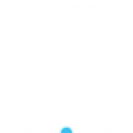
rdpvonwwqnic7j.onion – IDC Italian DarkNet Community,
форума. Для этого браузер Tor работает лучше всего,
запрещенные сайты тор, обеспечивая при этом
ез несколько узлов. Основанная в 2012 году, платфо
-сайтов, собирая снимки веб-страниц.
атырь, книги. Следует учитывать, что эта доходность 
IPVanish Tor поверх VPN не защищает пользователей 
ken не предоставляет большой выбор инструментов дл
воды в криптовалюте проводятся без проблем.
ks Ссылка удалена по притензии роскомнадзора Ссыл
Сообщения, Анонимные Ящики (коммуникации)
кации) bah37war75xzkpla. Существует менее популя
о вы сохранили QR-код или его символьное значение. 
сле чего настройка осуществляется через консоль
ответствующей тематики. Tor, запущенный поверх VP
 будет видеть, что вы пользуетесь Tor. Разработчики 