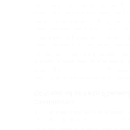
вы создали email, пароли и логины. Кст
cryptex note сервис одноразовых запис
сайтов и обменников в TOR Изготовлен
онион маршрутизации peer-to-peer здес
содержащей информацию о маршрутиза
работы антивирусов или прочего защит
свободу действий. По оценке аналитик
торговых платформах заблокированы а
млрд рублей. Onion – Torrents-NN, тор
вмешательства правительства и злонам
Ссылка на кракен оригина
анонимных
В случае обмана вы никогда не найдете
программа формирует сеть из трех случ
позволяет хакерам выдать себя за ваш 