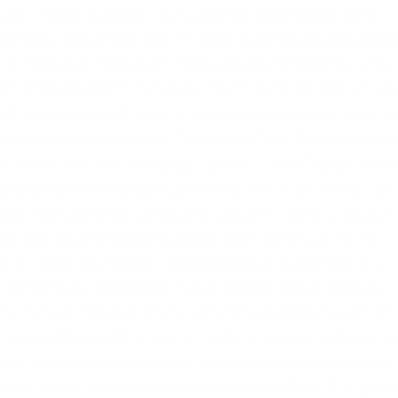
, доступной только для избранных пользователей и
 группам пользователей создавать закрытые анонимн
для развития сети стало создание криптовалюты для
кже поддерживает анонимность пользователей. Ссылк
acebook в даркнете, разработанная, чтобы помочь люд
олучить к ней доступ. Сервис от Rutor. Однако обрат
спользует только неконфиденциальные и общедоступ
 архива научных публикаций (я лично ничего не нашёл,
кновения проблем, покупатель сможет открыть диспут
ет пригласить kraken модератора. Статья 222 УК РФ
ся открытия даркнет-маркета kraken и не думать о
Подтвердить операцию. Люди качали книги, фильмы,
ас даже не задумывались, что нарушают закон. Кроме
вание https и SSL на onion-сайте для дополнительной
кроет возможность проведения операций с фиатными
меряются в сотнях миллионах долларов США. Котором