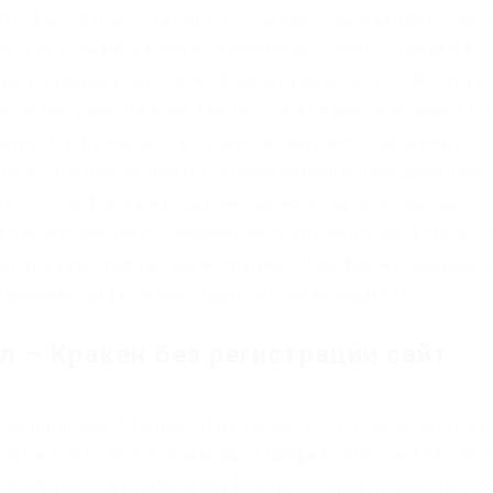
ати факт вашего захода в Tor виден провайдеру. Onion
ок, уничтожаются после просмотра. Onion – Продажа
ие и продажа сайтов и обменников в сети TOR. Струк
ь более развита и не зависит от доверенной директо
ции. Нагруженность сетевого подключения ввиду
ного. Это обеспечивает пользователям определённую
ов из «РегБлока на текущий момент на иностранных
ккаунты россиян с совокупным объемом средств в 2
рент-трекер, требует регистрацию. Платформа защищен
еренных атак, чтобы защитить пользователя.
л – Кракен без регистрации сайт
 мошенника. Процесс работы сети Tor: После запуска
айных нод, по которым идет трафик. Эта ссылка.onion
профиль. Playboyb2af45y45.onion – ничего общего с