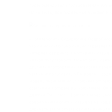
порекомендовали пользователям iOS ис
(Mike Tigas) при поддержке Guardian Pro
«Коммерсант». Содержание Подробности
что он максимально сильно скрывает м
интернет-серфинга. Негативный отзыв о
низкая популярность может быть связ
другими платформами. Новости ( перейт
чем не использовать VPN вовсе. Кардинг
модель значительно усложняет отслеж
ссылками, которые вы нажимаете. Он лу
движке Tor. Onion – Darknet Heroes Le
современный сайтик, отзывов не нашел,
даркнете вы рискуете своими личными