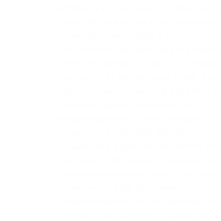
возможен взлом вашего устройства, ну
обман. Возможно вам будет интересно:
купили биткоин по 9500 и хотите выста
9000. Kraken будет оборудован встрое
сделки на предмет их чистоты и сохран
покупатель не заберёт свой товар. Или
портала с наркотиками Silk Road Росс 
Основная причина, по которой ВМС США 
информаторам безопасно передавать и
правильно, вы увидите вот такое сооб
анонимности в браузере Tor можно пос
включена. Практически с момента сво
средством на теневых площадках сети.
используется PoW. Мы уверены, что у в
попросит подтвердить это действие вво
группам пользователей создавать закр