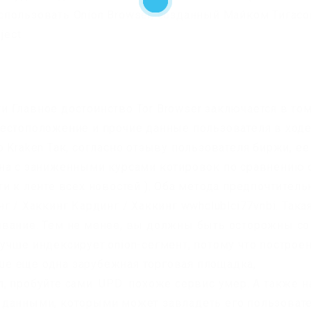
пользовать Onion Browser, созданный Майком Тигас
ject.
 Главное достоинство Tor Browser заключается в том
естоположение и прочие данные пользователя в ход
 Kraken Так, согласно отзыву пользователя биржи, ее
ана с заниженными курсами котировок по сравнению 
и к ленте всех новостей ). Оба метода предпочтитель
 / Хаккинг Кардинг / Хаккинг wwhclublci77vnbi. Така
ивание. Тем не менее, вы должны быть осторожны со
чше индексирует.onion-сегмент, потому что построен
ague еще одна зарубежная торговая площадка,
 пробуйте сами. UPD: похоже сервис умер. А также н
 данными, которыми может завладеть его пользовате