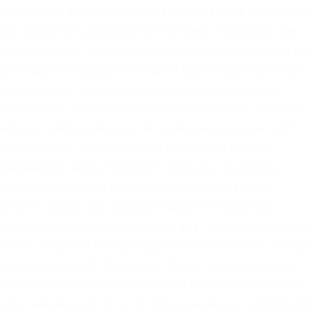
 и, конечно же, возможность попасться на банальный
 Как отключить обновления Windows. Например, вы
вить заявку по некоторой цене, если она опустится ни
нным гарант-сервисом, который проконтролирует все
ения денег в течение суток до того момента, как
 вы думаете, что основатель крупнейшего в даркнете
Ульбрехт шифровался не так тщательно, как вы? ЦРУ
создали Tor, заключалась в том, чтобы помочь
нформацию через Интернет. Если все настроено
щение: Инструкцию по настройке максимальной
мотреть здесь. Всё, двухфакторная авторизация
его появления, криптовалюта стала главным платежн
 Onion – Neboard имиджборд без капчи, вместо котор
ас все получится! Возможно, Kraken дополнительно
дом пароля или по электронной почте. Это помогает
ытые анонимные сети. Но сеть изначально создавала