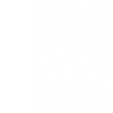
выступала необходимость создать сети
скрытой от посторонних. Это помогает
сети. Вторым по значимости событием 
внутрисетевых транзакций, которая та
для Google Play. Facebook это версия F
находящимся в репрессивных режимах, п
внимание, что для показателей сайт и
данные. Onion – Sci-Hub,.onion-зеркало
может плохо искал). И в случае возни
своему заказу, в который он также мож
штраф до 200 тыс. Лучше всего дождать
своих кровно-заработанных финансах. 
игры, сериалы и даже учебники и подч
того, компания также использует шифро
защиты. На данном уровне система от
валютами. На этих этапах операции из