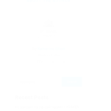
ABOUT THE AUTHOR
By
Katharine Elliott
February 23, 2022
229
0
0
Recent Posts
Не заходит на оф сайт крамп – KRAKEN.