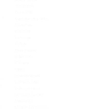
consultation
Crypto-PBN
же
Cryptocurrency News
Dating Tips
Download
Exchanger
FinTech
Forex Trading
IT Вакансії
IT Освіта
legalrc
leovegas finland
ым
LeoVegas India
ой
LeoVegas Irland
LeoVegas Sweden
Mostbet AZ
сь
Mostbet Azerbaycan