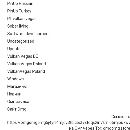
PinUp Russian
PinUp Turkey
PL vulkan vegas
Sober living
Software development
Uncategorized
Updates
Vulkan Vegas DE
Vulkan Vegas Poland
VulkanVegas Poland
Windows
Магазины
Новини
Омг ссылка
Сайт Omg
Ссылка на
https://omgomgomg5j4yrr4mjdv3h5c5xfvxtqqs2in7smi65mjps7w
на Омг через Tor: omgomg.stor