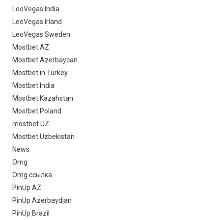
LeoVegas India
LeoVegas Irland
LeoVegas Sweden
Mostbet AZ
Mostbet Azerbaycan
Mostbet in Turkey
Mostbet India
Mostbet Kazahstan
Mostbet Poland
mostbet UZ
Mostbet Uzbekistan
News
Omg
Omg ссылка
PinUp AZ
PinUp Azerbaydjan
PinUp Brazil