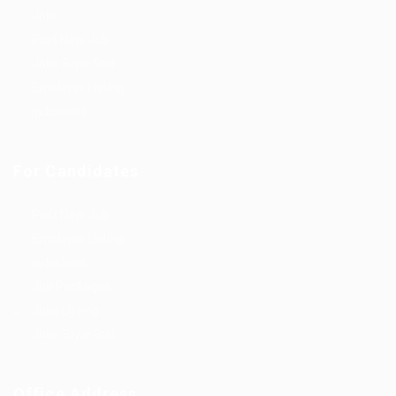
Jobs
Post New Job
Jobs Style Grid
Employer Listing
Industries
For Candidates
Post New Job
Employer Listing
Industries
Job Packages
Jobs Listing
Jobs Style Grid
Office Address