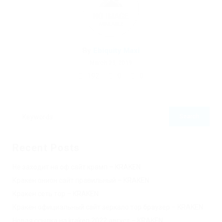
By
Ebiquity Maxi
March 23, 2019
192
0
0
Recent Posts
Не заходит на оф сайт крамп – KRAKEN.
Кракен онион сайт правильный – KRAKEN.
Кракен сеть тор – KRAKEN.
Кракен официальный сайт зеркало тор браузер – KRAKEN.
Новая ссылка на kraken 2022 август – KRAKEN.