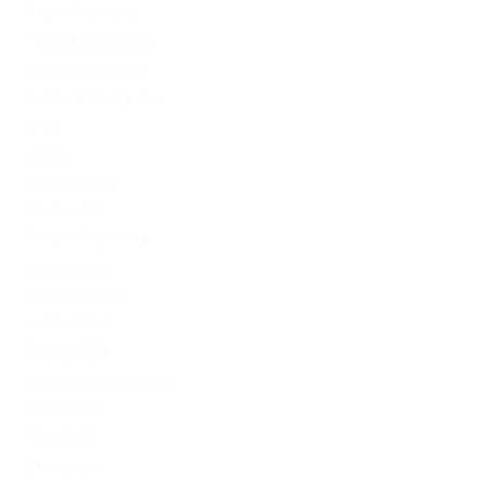
1xbet Argentina
1xbet Azerbaydjan
1xbet Kazahstan
Artificial Intelligence
blog
Blogs
Bookkeeping
Codere AR
Codere Argentina
Codere Italy
codere mexico
consultation
Crypto-PBN
Cryptocurrency News
Dating Tips
Download
Exchanger