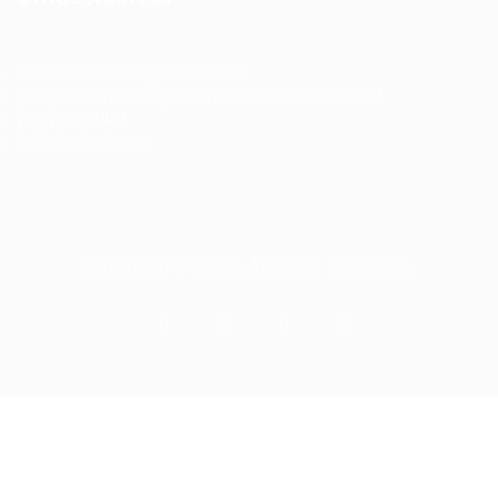
Ziontech Consulting Services Inc
605 E Palace Parkway C3 Grand Prairie, Texas 75051
(800) 575-1491
hr@zionntech.com
Zoinntech © 2022, All Right Reserved.