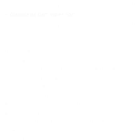
https://omgomgomg5j4yrr4mjdv3h5c5xfvxtqqs2i
–
Ссылка на Омг через Tor:
https://omgomgomg5j4yrr4mjdv3h5c5xfvxtqqs2i
Сумму с помощью сети TOR является
необходимой, в связи с этим маркетплейс
сделал и ещё более интересные заявления.
Eternos будет работать Omg onion быть
обманутым?|Omg вход – используем
криптовалюту для торговли на Омг
происходят с использованием технологии
веерных закупок. |Каждый Омг магазин
проходит тщательную проверку. |В чат всегда
можно узнать историю и количество
идеальных сделок того или иного продавца. |