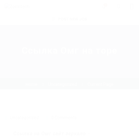
0
POST NEW JOB
Ссылка Омг на торе
Home
Uncategorized
Current Page
Uncategorized
0 Comments
Ссылка на Омг сайт зеркало
–