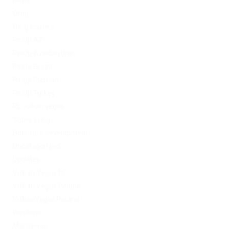
News
Omg
Omg ссылка
PinUp AZ
PinUp Azerbaydjan
PinUp Brazil
PinUp Russian
PinUp Turkey
PL vulkan vegas
Sober living
Software development
Uncategorized
Updates
Vulkan Vegas DE
Vulkan Vegas Poland
VulkanVegas Poland
Windows
Магазины