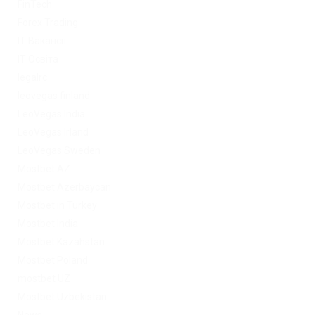
FinTech
Forex Trading
IT Вакансії
IT Освіта
legalrc
leovegas finland
LeoVegas India
LeoVegas Irland
LeoVegas Sweden
Mostbet AZ
Mostbet Azerbaycan
Mostbet in Turkey
Mostbet India
Mostbet Kazahstan
Mostbet Poland
mostbet UZ
Mostbet Uzbekistan