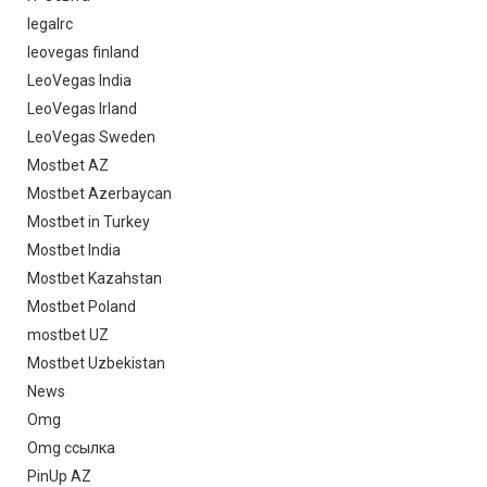
legalrc
leovegas finland
LeoVegas India
LeoVegas Irland
LeoVegas Sweden
Mostbet AZ
Mostbet Azerbaycan
Mostbet in Turkey
Mostbet India
Mostbet Kazahstan
Mostbet Poland
mostbet UZ
Mostbet Uzbekistan
News
Omg
Omg ссылка
PinUp AZ