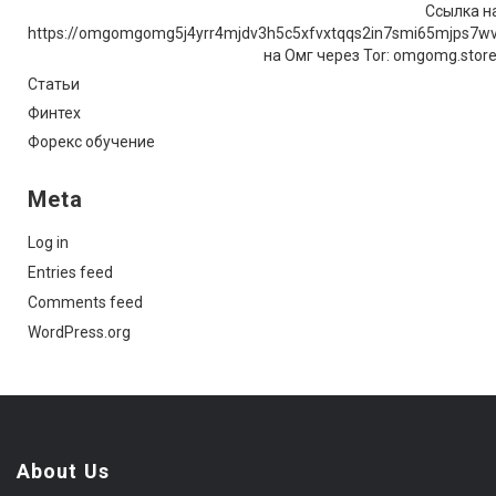
Ссылка на
https://omgomgomg5j4yrr4mjdv3h5c5xfvxtqqs2in7smi65mjps7w
на Омг через Tor: omgomg.stor
Статьи
Финтех
Форекс обучение
Meta
Log in
Entries feed
Comments feed
WordPress.org
About Us