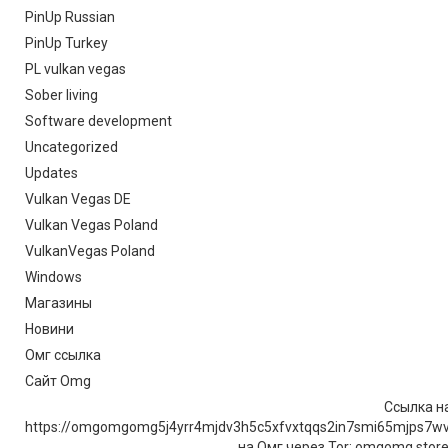
PinUp Russian
PinUp Turkey
PL vulkan vegas
Sober living
Software development
Uncategorized
Updates
Vulkan Vegas DE
Vulkan Vegas Poland
VulkanVegas Poland
Windows
Магазины
Новини
Омг ссылка
Сайт Omg
Ссылка на
https://omgomgomg5j4yrr4mjdv3h5c5xfvxtqqs2in7smi65mjps7w
на Омг через Tor: omgomg.stor