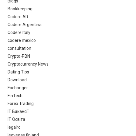
Blogs
Bookkeeping
Codere AR
Codere Argentina
Codere Italy
codere mexico
consultation
Crypto-PBN
Cryptocurrency News
Dating Tips
Download
Exchanger
FinTech
Forex Trading
IT Вакансії
IT Освіта
legalrc
leovegas finland