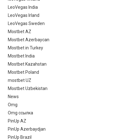
LeoVegas India
LeoVegas Irland
LeoVegas Sweden
Mostbet AZ
Mostbet Azerbaycan
Mostbet in Turkey
Mostbet India
Mostbet Kazahstan
Mostbet Poland
mostbet UZ
Mostbet Uzbekistan
News
Omg
Omg ссылка
PinUp AZ
PinUp Azerbaydjan
PinUp Brazil