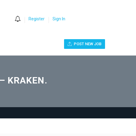
0
Register
Sign In
POST NEW JOB
 – KRAKEN.