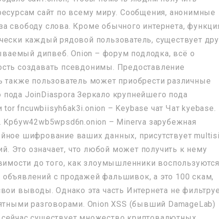
ресурсам сайт по всему миру. Сообщения, анонимные
а свободу слова. Кроме обычного интернета, функц
чески каждый рядовой пользователь, существует дру
зываемый дипвеб. Onion – форум подлодка, всё о
ость создавать псевдонимы. Предоставление
ь также пользователь может приобрести различные
ло пода JoinDiaspora Зеркало крупнейшего пода
tor fncuwbiisyh6ak3i.onion – Keybase чат Чат kyebase.
. Kp6yw42wb5wpsd6n.onion – Minerva зарубежная
йное шифрование ваших данных, присутствует multis
ий. Это означает, что любой может получить к нему
звимости до того, как злоумышленники воспользуютс
объявлений с продажей фальшивок, а это 100 скам,
вои выводы. Однако эта часть Интернета не фильтруе
иятными разговорами. Onion XSS (бывший DamageLab)
 сейчас существует множество криптовалютных