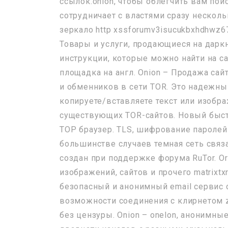
ссылок.onion, чтобы облегчить вам по
сотрудничает с властями сразу нескол
зеркало http xssforumv3isucukbxhdhwz67
Товары и услуги, продающиеся на дарк
инструкции, которые можно найти на сай
площадка на англ. Onion – Продажа са
и обменников в сети TOR. Это надежны
копируете/вставляете текст или изображ
существующих TOR-сайтов. Новый быст
ТОР браузер. TLS, шифрование паролей
большинстве случаев темная сеть связ
создан при поддержке форума RuTor. Or
изображений, сайтов и прочего matrixtx
безопасный и анонимный email сервис 
возможности соединения с клирнетом z
без цензуры. Onion – onelon, анонимны