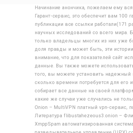
Начинание анончика, пожелаем ему всяч
Гарант-сервис, это обеспечит вам 100
публикации все ссылки работали(171 р
научных исследований со всего мира. Б
только владельцы многих из них уже б
доля правды и может быть, эти истори
внимание, что для показателей сайт и
данные. Вы также можете использовать 
того, вы можете установить надежный
сколько времени потребуется для его ис
собирает все данные на своей платфор
какие же случаи уже случались не толь
Onion – MultiVPN платный vpn-сервис, 
Литература flibustahezeous3.onion – Фли
XmppSpam автоматизированная система 
разведывательное управление (ЦРУ) со