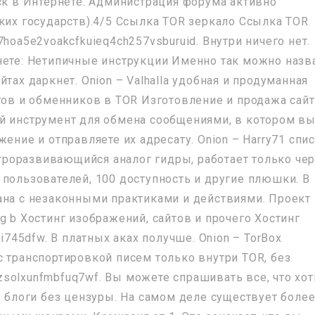
иск в Интернете. Администрация форума активно
ьких государств).4/5 Ссылка TOR зеркало Ссылка TOR
hoa5e2voakcfkuieq4ch257vsburuid. Внутри ничего нет.
нете: Нетипичные инструкции Именно так можно назв
тах даркнет. Onion – Valhalla удобная и продуманная
йтов и обменников в TOR Изготовление и продажа сай
й инструмент для обмена сообщениями, в котором в
ение и отправляете их адресату. Onion – Harry71 спи
роразвивающийся аналог гидры, работает только че
 пользователей, 100 доступность и другие плюшки. В
ана с незаконными практиками и действиями. Проект
g b Хостинг изображений, сайтов и прочего Хостинг
ri745dfw. В платных аках получше. Onion – TorBox
с транспортировкой писем только внутри TOR, без
solxunfmbfuq7wf. Вы можете спрашивать все, что хот
е блоги без цензуры. На самом деле существует боле