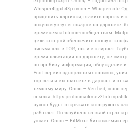
exploitinqx4sjro. Onion/ – Годнотаба о
Whisper4ljgxh43p.onion – Whispernote
прицепить картинки, ставить пароль и
покупки услуг и товаров на даркнете. Я
временем и bitcoin-сообществом. Mailpi
цель которой обеспечить полную конф
письма как в TOR, так и в клирнет. Гл
время навигации по даркнету, не смотр
по пробиву информации, обсуждение и
Enot сервис одноразовых записок, уни
тор сети и вы шагнете в даркнет и от в
темному миру. Onion – Verified,.onion 
ссылка: https protonmailrmez3lotccipshtk
нужно будет открывать и загружать каж
работает. Пользуйтесь на свой страх и
узнает. Onion – BitMixer биткоин-микс