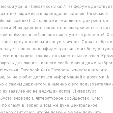
еской удачи. Прямая ссылка: /. На форуме действует
 гарантию надежности проведения сделок. На момент
абочая ссылка). Он содержит миллионы документов
иржи. И на даркнете такие же площадки есть, но вот
ыли пойманы и сейчас они сидят уже за решеткой. Хо
и часто преувеличены и преувеличены. Однако обрати
спользует только неконфиденциальные и общедоступ
его в даркнете, так как он имеет ссылки.onion. Кром
 пароль для защиты вашего сообщения и даже выбрат
течения. Facebook Хотя Facebook известен тем, что
ме, он не любит делиться информацией с другими. А
ко с самим даркнетом, а именно с его пользователям
по их заявлению не ведущий логов. Литература
буста, зеркало t, литературное сообщество. Onion –
по спаму в jabber. В том же духе Центральное
здало сайт.onion, чтобы помочь людям получить