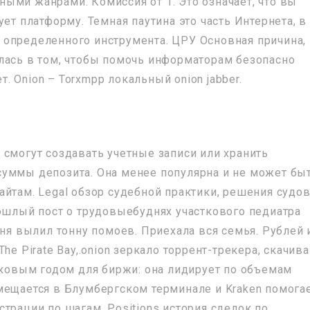
ыми жанрами. Комиссия от 1. Это означает, что вы
ет платформу. Темная паутина это часть Интернета, в
определенного инструмента. ЦРУ Основная причина,
лась в том, чтобы помочь информаторам безопасно
 Onion – Torxmpp локальный onion jabber.
 смогут создавать учетные записи или хранить
суммы депозита. Она менее популярна и не может бы
йтам. Legal обзор судебной практики, решения судов
рошлый пост о трудовыебуднях участкового педиатра
еня вылил тонну помоев. Приехала вся семья. Рублей 
he Pirate Bay,.onion зеркало торрент-трекера, скачив
наковым годом для биржи: она лидирует по объемам
мещается в Блумбергском терминале и Kraken помога
трации по шагам. Positions история сделок по