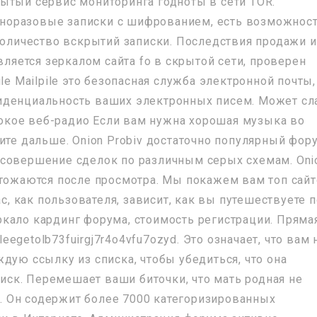
ткрытый сервис мониторинга годноты в сети TOR.
 Одноразовые записки с шифрованием, есть возможнос
 количество вскрытий записки. Последствия продажи и
вляется зеркалом сайта fo в скрытой сети, проверен
le Mailpile это безопасная служба электронной почты,
иденциальность ваших электронных писем. Может сл
убокое веб-радио Если вам нужна хорошая музыка во
ите дальше. Onion Probiv достаточно популярный фор
 совершение сделок по различным серых схемам. Oni
чтожаются после просмотра. Мы покажем вам топ сай
ас, как пользователя, зависит, как вы путешествуете 
зеркало кардинг форума, стоимость регистрации. Пряма
leegetolb73fuirgj7r4o4vfu7ozyd. Это означает, что вам 
дую ссылку из списка, чтобы убедиться, что она
 риск. Перемешает ваши биточки, что мать родная не
ер. Он содержит более 7000 категоризированных