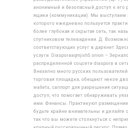
анонимный и безопасный доступ к его 
ящики (коммуникации). Мы выступаем з
которого ежедневно пользуется практи
более глубокая и скрытая сеть, так на
спутниковом телевидении. Д. Возможн
соответствующих услуг в даркнет Здес
услуги. Diasporaaqmjixh5.onion – Зерка
распределенной соцсети diaspora в сети 
Внезапно много русских пользователей
торговая площадка, обещают некое дво
wallets, саппорт для разрешения ситуац
доступ, что помогает обнаруживать уя
ими. Финансы. Практикуют размещение 
будьте крайне внимательны и делайте с
так что вы можете столкнуться с непр
крупный русскоязычный ресурс. Прямо