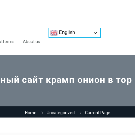
English
atforms
About us
ый сайт крамп онион в тор
Home
Uncategorized
Current Page