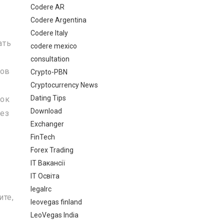
Codere AR
Codere Argentina
Codere Italy
ать
codere mexico
consultation
тов
Crypto-PBN
ы
Cryptocurrency News
Dating Tips
сок
Download
рез
Exchanger
FinTech
Forex Trading
IT Вакансії
IT Освіта
legalrc
ите,
leovegas finland
е
LeoVegas India