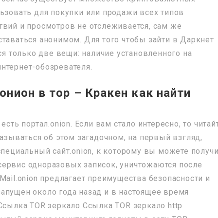
льзовать для покупки или продажи всех типов
твий и просмотров не отслеживается, сам же
ставаться анонимом. Для того чтобы зайти в Даркнет
тся только две вещи: наличие установленного на
нтернет-обозревателя.
нион в тор – Кракен как найти
есть портал.onion. Если вам стало интересно, то читай
казываться об этом загадочном, на первый взгляд,
специальный сайт.onion, к которому вы можете получ
e сервис одноразовых записок, уничтожаются после
Mail.onion предлагает преимущества безопасности и
апущен около года назад и в настоящее время
Ссылка TOR зеркало Ссылка TOR зеркало http