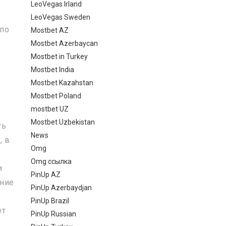
LeoVegas Irland
LeoVegas Sweden
 по
Mostbet AZ
Mostbet Azerbaycan
Mostbet in Turkey
Mostbet India
Mostbet Kazahstan
Mostbet Poland
mostbet UZ
Mostbet Uzbekistan
ть
News
, в
Omg
Omg ссылка
и
PinUp AZ
ание
PinUp Azerbaydjan
PinUp Brazil
ет
PinUp Russian