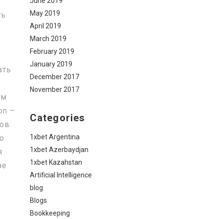
June 2019
May 2019
ть
April 2019
March 2019
February 2019
January 2019
ать
December 2017
November 2017
ум
on –
Categories
тов
1xbet Argentina
по
1xbet Azerbaydjan
я
1xbet Kazahstan
не
Artificial Intelligence
blog
Blogs
Bookkeeping