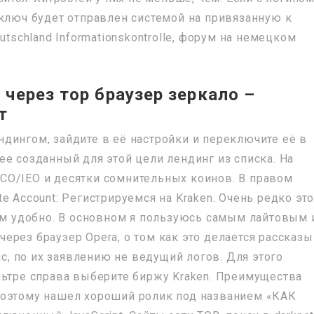
 ключ будет отправлен системой на привязанную к
utschland Informationskontrolle, форум на немецком
через тор браузер зеркало –
т
дингом, зайдите в её настройки и переключите её в
е созданный для этой цели лендинг из списка. На
CO/IEO и десятки сомнительных коинов. В правом
e Account: Регистрируемся на Kraken. Очень редко эт
там удобно. В основном я пользуюсь самым лайтовым 
ерез браузер Opera, о том как это делается рассказ
ис, по их заявлению не ведущий логов. Для этого
льтре справа выберите биржу Kraken. Преимущества
Поэтому нашел хороший ролик под названием «КАК