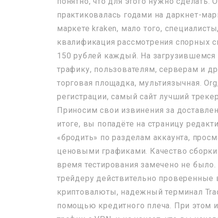
понятно, что для этого нужно сделать. 
практиковалась годами на даркнет-марк
маркете kraken, мало того, специалист
квалификация рассмотрения спорных си
150 рублей каждый. На загрузившемся
трафику, пользователям, серверам и др
торговая площадка, мультиязычная. Org,
регистрации, самый сайт лучший трекер
Приносим свои извинения за доставлен
итоге, вы попадёте на страницу редакт
«бродить» по разделам аккаунта, прос
ценовыми графиками. Качество сборки 
время тестирования замечено не было. 
трейдеру действительно проверенные 
криптовалюты, надежный терминал Trad
помощью кредитного плеча. При этом 