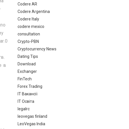
ма
Codere AR
-
Codere Argentina
Codere Italy
 по
codere mexico
му
consultation
ar.0
Crypto-PBN
Cryptocurrency News
Dating Tips
тв.
Download
е в
Exchanger
FinTech
Forex Trading
IT Вакансії
IT Освіта
legalrc
leovegas finland
LeoVegas India