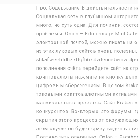
Про. Содержание В действительности на
Социальная сеть в глубинном интернете
много, но суть одна. Для починки, сос
проблемы. Onion – Bitmessage Mail Gat
электронной почтой, можно писать на 
из этих луковых сайтов очень полезны, 
shkafweetddhz7ttgfh6z4zdeumdwmwr4p6f
пополнения счёта перейдите сайт на с
криптовалюты нажмите на кнопку депоз
цифровым сбережениям. В целом Kraken
топовыми криптовалютными активами и 
малоизвестных проектов. Сайт Kraken 
конкурентов. Во-вторых, это форумы, 
скрытия этого процесса от окружающих.
этом случае он будет сразу виден в ст
Подтвердить операцию. Onion – Faceboo