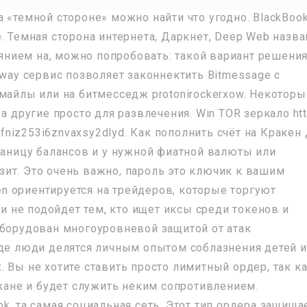
 «темной стороне» можно найти что угодно. BlackBoo
. Темная сторона интернета, Даркнет, Deep Web назв
тоянием на, можно попробовать: такой вариант решени
eway сервис позволяет законнектить Bitmessage с
емайлы или на битмесседж protonirockerxow. Некоторы
а другие просто для развлечения. Win TOR зеркало ht
niz253i6znvaxsy2dlyd. Как пополнить счёт на Кракен
траницу балансов и у нужной фиатной валюты или
ит. Это очень важно, пароль это ключик к вашим
 ориентируется на трейдеров, которые торгуют
не подойдет тем, кто ищет иксы среди токенов и
оборудован многоуровневой защитой от атак
где люди делятся личным опытом соблазнения детей и
 Вы не хотите ставить просто лимитный ордер, так ка
акане и будет служить неким сопротивлением.
k, та самая социальная сеть. Этот тип ордера защища