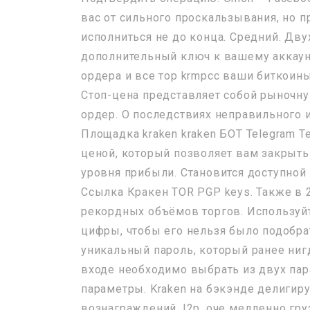
вас от сильного проскальзывания, но 
исполниться не до конца. Средний. Дв
дополнительный ключ к вашему аккаунт
ордера и все тор krmpcc ваши биткоин
Стоп-цена представляет собой рыночну
ордер. О последствиях неправильного и
Площадка kraken kraken БОТ Telegram 
ценой, который позволяет вам закрыть
уровня прибыли. Становится доступной
Ссылка Кракен TOR PGP keys. Также в 
рекордных объёмов торгов. Используйт
цифры, чтобы его нельзя было подобра
уникальный пароль, который ранее нигд
входе необходимо выбрать из двух пар
параметры. Kraken на бэкэнде делигир
вознаграждений. I2p, оче медленно груз