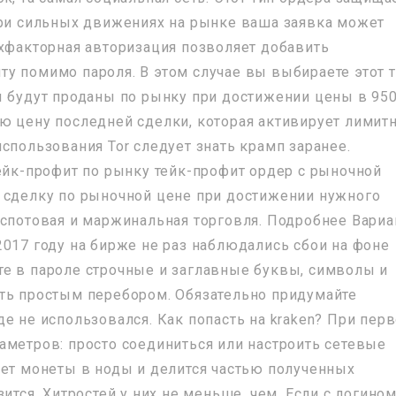
при сильных движениях на рынке ваша заявка может
ухфакторная авторизация позволяет добавить
у помимо пароля. В этом случае вы выбираете этот 
ы будут проданы по рынку при достижении цены в 950
ю цену последней сделки, которая активирует лимит
спользования Tor следует знать крамп заранее.
Тейк-профит по рынку тейк-профит ордер с рыночной
 сделку по рыночной цене при достижении нужного
 спотовая и маржинальная торговля. Подробнее Вариа
2017 году на бирже не раз наблюдались сбои на фоне
е в пароле строчные и заглавные буквы, символы и
ть простым перебором. Обязательно придумайте
е не использовался. Как попасть на kraken? При пер
аметров: просто соединиться или настроить сетевые
ует монеты в ноды и делится частью полученных
ится. Хитростей у них не меньше, чем. Если с логином