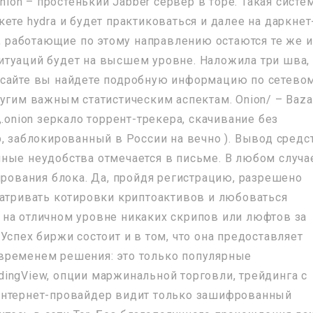
Onion – простенький Jabber сервер в торе. Такая систе
ете hydra и будет практиковаться и далее на даркнет
ы, работающие по этому направлению остаются те же и
туаций будет на высшем уровне. Наложила три шва,
 сайте вы найдете подробную информацию по сетево
угим важным статистическим аспектам. Onion/ – Baza
.onion зеркало торрент-трекера, скачивание без
, заблокированный в России на вечно ). Вывод средс
ные неудобства отмечается в письме. В любом случа
ирования блока. Да, пройдя регистрацию, разрешено
матривать котировки криптоактивов и любоваться
на отличном уровне никаких скрипов или люфтов за
Успех биржи состоит и в том, что она предоставляет
временем решения: это только популярные
ingView, опции маржинальной торговли, трейдинга с
интернет-провайдер видит только зашифрованный