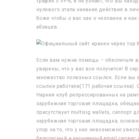
трафик с VPN, и не узнает, что вы нахо
нулевого этапа никакие действия в ли
боже чтобы о вас как о человеке и как
абзацев.
Если вам нужна помощь – обеспечьте в
уверены, что у вас все получится! В се
множество полезных ссылок. Если вы 
ссылки работали(171 рабочая ссылка). O
Нарния клуб репрессированных на рамп
зарубежная торговая площадка, обеща
присутствует multisig wallets, саппорт 
зарубежная торговая площадка, основной
упор на то, что у них невозможно увести
безопасный и анонимный email сервис 