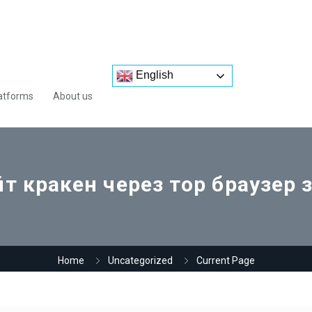
English
atforms
About us
 кракен через тор браузер 
Home
Uncategorized
Current Page