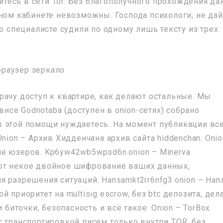
дитесь в сети Tor. Без благополучного прохождения д
чном кабинете невозможны. Господа психологи, не дай
 о специалисте судили по одному лишь тексту из трех
рачу доступ к квартире, как делают остальные. Мы
рвисе Godnotaba (доступен в onion-сетях) собрано
в этой помощи нуждаетесь. На момент публикации вс
nion – Архив Хидденчана архив сайта hiddenchan. Onio
е юзеров. Kp6yw42wb5wpsd6n.onion – Minerva
ют некое двойное шифрование ваших данных,
для разрешения ситуаций. Hansamkt2rr6nfg3.onion – Han
 приоритет на multisig escrow, без btc депозита, дел
 биточки, безопасность и всё такое. Onion – TorBox
с транспортировкой писем только внутри TOR, без