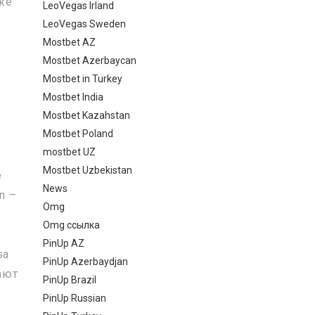
аже
LeoVegas Irland
LeoVegas Sweden
Mostbet AZ
Mostbet Azerbaycan
Mostbet in Turkey
Mostbet India
Mostbet Kazahstan
Mostbet Poland
mostbet UZ
Mostbet Uzbekistan
е
News
n –
Omg
Omg ссылка
PinUp AZ
sa
PinUp Azerbaydjan
ают
PinUp Brazil
PinUp Russian