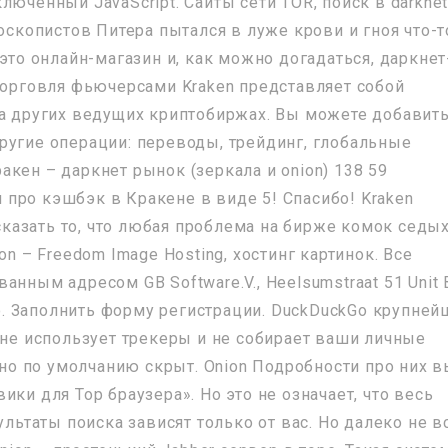
юченный JavaScript. Сайты сети TOR, поиск в darknet
доскопистов Питера пытался в луже крови и гноя что-т
 это онлайн-магазин и, как можно догадаться, даркнет
 Торговля фьючерсами Kraken представляет собой
на других ведущих криптобиржах. Вы можете добавит
ругие операции: переводы, трейдинг, глобальные
кен – даркнет рынок (зеркала и onion) 138 59
про кэшбэк в Кракене в виде 5! Спасибо! Kraken
азать то, что любая проблема на бирже комок седы
on – Freedom Image Hosting, хостинг картинок. Все
нным адресом GB Software.V., Heelsumstraat 51 Unit 
cao. Заполнить форму регистрации. DuckDuckGo крупней
 не использует трекеры и не собирает ваши личные
, но по умолчанию скрыт. Onion Подробности про них 
ки для Тор браузера». Но это не означает, что весь
ультаты поиска зависят только от вас. Но далеко не 