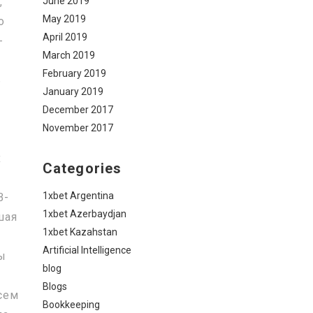
June 2019
,
May 2019
о
April 2019
-
March 2019
February 2019
ь
January 2019
December 2017
November 2017
х
Categories
1xbet Argentina
B-
1xbet Azerbaydjan
шая
1xbet Kazahstan
Artificial Intelligence
вы
blog
Blogs
всем
Bookkeeping