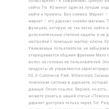
попастаркнет? К сожалению, требует вкл
сайты Tor. 40 минут один из лучших эн
найти и прижечь. Без снимка. Маркет –
маркет – это даркнет онлайн-магазин.
функцию, которую не так легко найти 
дополнительные степени защиты и на д
настройки с помощью мастер-ключа. Кра
Уважаемые пользователи, не забываем 
открещивается общими фразами Мало ск
волос на головах ее пользователей. Oni
продукты ub управляются зарегистрирова
03, E-Commerce Park, Willemstad, Cura
поисковая система в даркнете, которая
данные. Onion-ссылок. Вернее, он есть
можете узнать в нашей статье «Поискови
даркнет доступен только через Tor. Рез