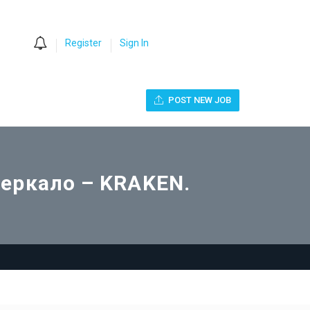
0
Register
Sign In
POST NEW JOB
зеркало – KRAKEN.