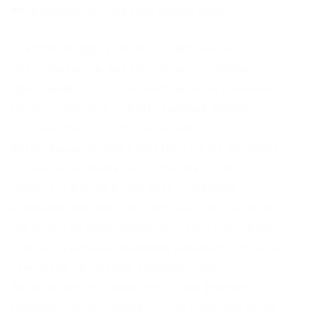
Zcashph5mxqjjby2.onion – Zcash сайтик
криптовалютки, как bitcoin, но со своими
причудами. Onion – Konvert биткоин обменник.
Onion – Скрытые Ответы задавай вопрос,
получай ответ от других анонов. Для
регистрации нужен ключ PGP, он же поможет
оставить послание без адресата. Onion –
SwimPool форум и торговая площадка,
активное общение, обсуждение как, бизнеса,
так и других андеграундных тем. Legal обзор
ссылка судебной практики, решения судов, в
том числе по России, Украине, США.
Актуальные публикуются на или форуме
Вейавей. Onion – Onelon лента новостей плюс