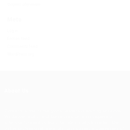
Форекс обучение
Meta
Log in
Entries feed
Comments feed
WordPress.org
About Us
Ziontech is one of the global leaders in staffing solutions.
We deliver end to end human resource management
solutions focused on both the labor and job market. Our
online professional talent platform connects businesses of