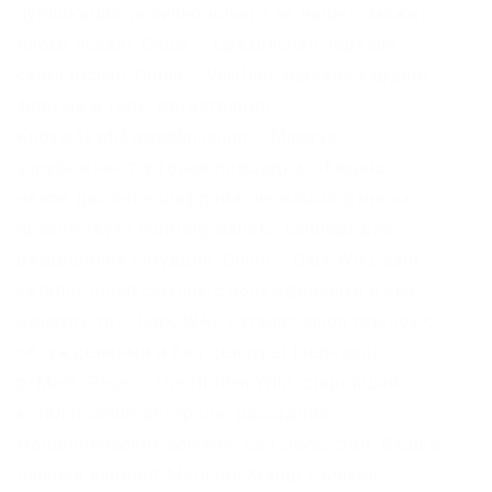
публикаций (я лично ничего не нашёл, может
плохо искал). Onion – Бразильчан Зеркало
сайта brchan. Onion – Verified зеркало кардинг-
форума в торе, регистрация.
Kp6yw42wb5wpsd6n.onion – Minerva
зарубежная торговая площадка, обещают
некое двойное шифрование ваших данных,
присутствует multisig wallets, саппорт для
разрешения ситуаций. Onion – Dark Wiki, сайт
каталог onion ссылок с обсуждениями и без
цензуры m – Dark Wiki, каталог onion ссылок с
обсуждениями и без цензуры (зеркало)
p/Main_Page – The Hidden Wiki, старейший
каталог.onion-ресурсов, рассадник
мошеннических ссылок. Без JavaScript. Вход в
личный кабинет Магазин Kramp / Kraken