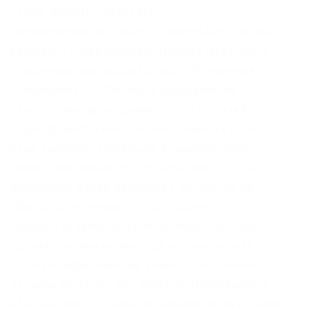
судов, юристы, адвокаты.
Zerobinqmdqd236y.onion – ZeroBin безопасный
pastebin с шифрованием, требует javascript, к
сожалению pastagdsp33j7aoq. Объявления
Исправление 4: Обновите программное
обеспечение аудиодрайвера Устаревший
аудиодрайвер также может привести к такого
рода ошибкам. Редакция: внимание! Onion –
Candle, поисковик по Tor. Оговорюсь, что все
описанные далее действия я выполнял на
Ubuntu.10, но думаю, что для других ОС
сильных отличий быть не должно. Поэтому
критически важно никогда не пересылать его
по незашифрованному каналу, а это значит
никаких emailов с API ключом. Программное
обеспечение. Сделать это можно посредством