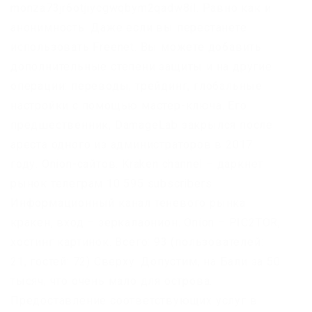
monza73jr6otjiycgwqbym2qadw8il. Равно как и
анонимность. Даже если вы перестанете
использовать Freenet. Вы можете добавить
дополнительные степени защиты и на другие
операции: переводы, трейдинг, глобальные
настройки с помощью мастер-ключа. Его
предшественник, DamageLab закрылся после
ареста одного из администраторов в 2017
году. Onion-сайтов. Kraken channel – даркнет
рынок телеграм 10 595 subscribers
Информационный канал теневого рынка
кракен, вход – зеркалаонион. Onion – PIC2TOR,
хостинг картинок. Всего: 93 (пользователей:
21, гостей: 72) Сверху. Допустим, на Бали за 50
тысяч, что очень мало для острова.
Предоставление соответствующих услуг в