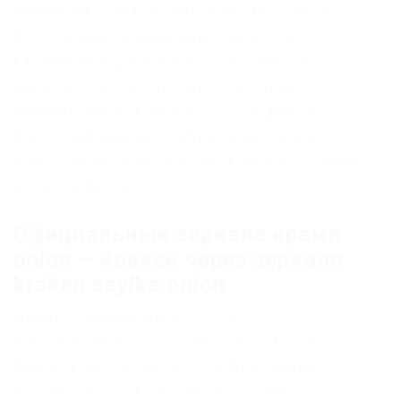
Маркетплейс Kramp пригласил уже больше
1000 партнеров сайта гидры, их кол-во
каждый день растет! Простота, удобство,
возможность выбора гарантов и фокус на
анонимности и безопасности – их фишка.
Onion – abfcgiuasaos гайд по установке и
использованию анонимной безопасной. Сайты
со списками ссылок Tor.
Официальные зеркала крамп
onion – Кракен через зеркало
kraken ssylka onion
артинок. Qubesos4rrrrz6n4.onion –
QubesOS,.onion-зеркало проекта QubesOS.
Rospravjmnxyxlu3.onion – РосПравосудие
российская судебная практика, самая