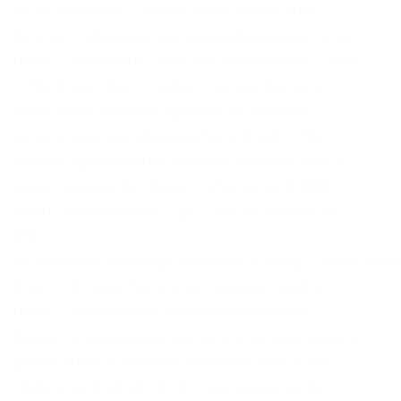
их обсуждение, а также чаны (ветки для
быстрого общения аля имаджборда двач и тд).
Onion – Схоронил! . Русское сообщество. Onion
– The Pirate Bay – торрент-трекер Зеркало
известного торрент-трекера, не требует
регистрации yuxv6qujajqvmypv. Onion – Enot
сервис одноразовых записок, уничтожаются
после просмотра. Onion/ /vmto-azoivdhNWE0 –
канал /63lj58yAXuBkZTg8 – чат pasaremos m/
http
pasaremoslzzzab4riq3l4tp5jnnd25i2ushq77zkn3zirvedf
Onion – Privacy Tools,.onion-зеркало сайта.
Onion – Deutschland Informationskontrolle,
форум на немецком языке. (оставляют скам и
фишссылки в отзыве) /dobrinya_nikiti4_bot
/Dobrynya-Nikitich-10-08 – разъяснение Бот