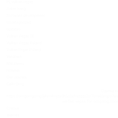
PL vulkan vegas
Sober living
Software development
Uncategorized
Updates
Vulkan Vegas DE
Vulkan Vegas Poland
VulkanVegas Poland
Windows
Магазины
Новини
Омг ссылка
Сайт Omg
Ссылка на
https://omgomgomg5j4yrr4mjdv3h5c5xfvxtqqs2in7smi65mjps7w
на Омг через Tor: omgomg.stor
Статьи
Финтех