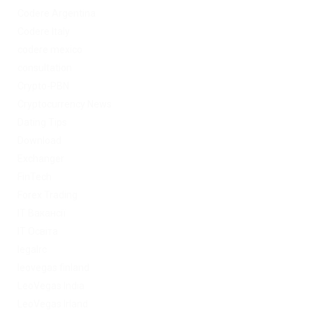
Codere Argentina
Codere Italy
codere mexico
consultation
Crypto-PBN
Cryptocurrency News
Dating Tips
Download
Exchanger
FinTech
Forex Trading
IT Вакансії
IT Освіта
legalrc
leovegas finland
LeoVegas India
LeoVegas Irland