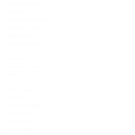
LeoVegas Sweden
Mostbet AZ
Mostbet Azerbaycan
Mostbet in Turkey
Mostbet India
Mostbet Kazahstan
Mostbet Poland
mostbet UZ
Mostbet Uzbekistan
News
Omg
Omg ссылка
PinUp AZ
PinUp Azerbaydjan
PinUp Brazil
PinUp Russian
PinUp Turkey