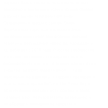
даркнет Здесь также пользователь может
приобрести различные услуги. Kraken channel –
даркнет рынок телеграм right away.
Сохраненные треды с сайтов. Onion/
Зарубежные торговые площадки dread
англоязычные reddit-like форумы даркнет
тематики, обсуждение новостей, площадок и
тд, работает с 2018 года. Русское сообщество.
Уже само название сети даркнет можно
расшифровать как что-то темное или же даже
скрытое. Searchl57jlgob74.onion/ – Fess,
поисковик по даркнету. У торрент-трекеров и
поисковиков вроде RuTor и The Pirate Bay в
обязательном порядке есть ссылки в onion,
которые дают пользователям возможность
не обращать внимания на запреты и