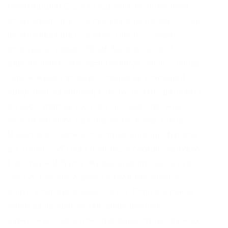
(коммерция) Ссылка удалена по притензии
роскомнадзора Ссылка удалена по притензии
роскомнадзора Ссылзии. Onion – Sigaint
почтовый сервис, 50 мб бесплатно, веб-
версия почты. Hansamkt2rr6nfg3.onion – Hansa
зарубежная торговая площадка, основной
приоритет на multisig escrow, без btc депозита,
делают упор на то, что у них невозможно
увести биточки, безопасность и всё такое.
Имеется возможность прикрепления файлов
до. Onion – VFEmail почтовый сервис, зеркало
t secmailw453j7piv. Желающие прочесть его
смогут для этого ввести твой публичный
ключ, и сервис выдаст текст. Если вы ранее
никогда не пробовали запрещённые
наркотические и психотропные средства и их