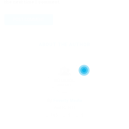
the next time I comment.
ABOUT THE AUTHOR
By
Feverty Media
April 30, 2023
165
0
0