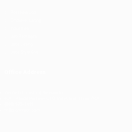
Post New Job
Employer Listing
Industries
Job Packages
Jobs Listing
Jobs Style Grid
Office Address
Ziontech Consulting Services Inc
605 E Palace Parkway C3 Grand Prairie, Texas 75051
(800) 575-1491
hr@zionntech.com