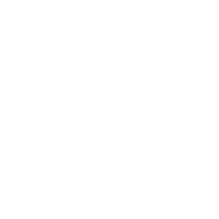
с властями сразу нескольких государств).4/5
Ссылка TOR зеркало Ссылка TOR зеркало http
xssforumv3isucukbxhdhwz67hoa5e2voakcfkuieq4ch257
Kp6yw42wb5wpsd6n.onion – Minerva
зарубежная торговая площадка, обещают
некое двойное шифрование ваших данных,
присутствует multisig wallets, саппорт для
разрешения ситуаций. Представлен в виде
десктопного приложения под операционные
системы Windows, Linux и MacOS.
Верификация на бирже Kraken На первом
уровне трейдеру следует предоставить
информацию, содержащую ФИО, адрес
проживания, номер мобильного. Переполнена
багами! В платных аках получше. Onion –
grams, поисковик по даркнету. Решений