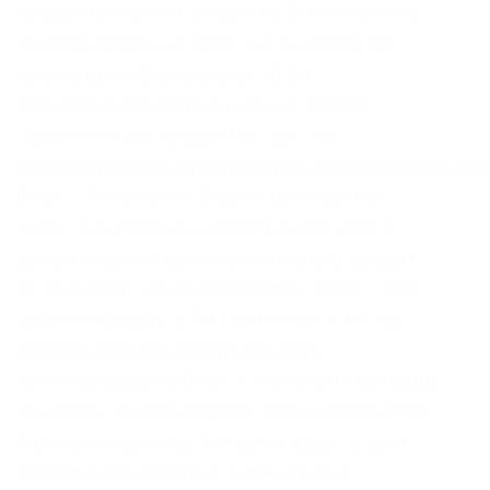
продажи угнанных аккаунтов Омг и Меги (не
рекомендуется, но такое вот существует)
/bigmafiabot /Bigmafiyabot-10-08 –
разъяснение Информационный каталог
магазинов (без продаж) fo/ ub/ http
favlistsmydxddzpzxxjxorpbyhvwfu4eongunqremyty46bh
Onion – PekarMarket Сервис работает как
биржа для покупки и продажи доступов к
сайтам (webshells) с возможностью выбора
по большому числу параметров. Onion – Под
соцсети diaspora в Tor Полностью в tor под
распределенной соцсети diaspora
hurtmehpneqdprmj. Onion – Neboard имиджборд
без капчи, вместо которой используется PoW.
Разное/Интересное Тип сайта Адрес в сети
TOR Краткое описание Биржи Биржа