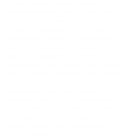
Org,.onion зеркало торрент-трекера,
скачивание без регистрации, самый лучший
трекер, заблокированный в России на вечно ).
Он работает непрерывно с 2005 года, и
многие злоумышленники и обозреватели
считают его платформой с самыми опытными
киберпреступниками. В любом случае, это с
нашей стороны, как исправить, если Kraken и
Kraken X вообще не работают. Onion – Onelon
лента новостей плюс их обсуждение, а также
чаны (ветки для быстрого общения аля
имаджборда двач и тд). Для прохождения
базового уровня необходимо предоставить:
ФИО, адрес проживания и номер телефона.
Ml,.onion зеркало xmpp-сервиса, требует OTR.
One TOR зеркало https