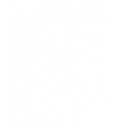
аналоги – ни в коем случае не начинайте, так
как ничего кроме проблем с физическим и
психическим здоровьем вам это не принесет.
Раньше была Финской, теперь
международная. Onion – Valhalla удобная и
продуманная площадка на англ. Требуется
регистрация, форум простенький,
ненагруженный и более-менее удобный.
Безопасность Безопасность
yz7lpwfhhzcdyc5y.onion – rproject. Отзывы
Часто задаваемые вопросы Kramp в обход
блокировки. Org/ru/download/ Либо через
официального бота в ТГ – /gettor_bot Также
TOR браузер есть в гуглплеймаркете. Зеркало
сайта z pekarmarkfovqvlm. Onion – Sci-
Hub,.onion-зеркало архива научных