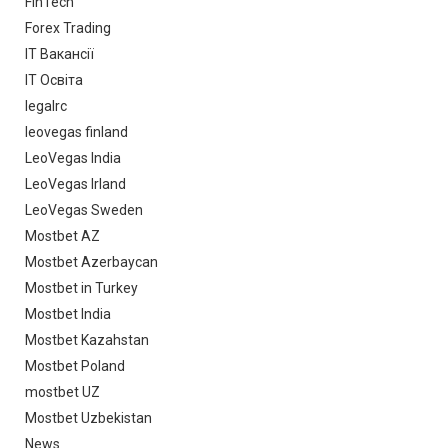
FinTech
Forex Trading
IT Вакансії
IT Освіта
legalrc
leovegas finland
LeoVegas India
LeoVegas Irland
LeoVegas Sweden
Mostbet AZ
Mostbet Azerbaycan
Mostbet in Turkey
Mostbet India
Mostbet Kazahstan
Mostbet Poland
mostbet UZ
Mostbet Uzbekistan
News