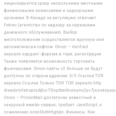
лицензируются сразу несколькими местными
финансовыми комиссиями и надзорными
органами: В Канаде за регуляцию отвечает
fintrac (агентство по надзору за сервисами
денежного обслуживания). Выбор
местоположения осуществляется вручную или
автоматически софтом. Onion – Verified
зеркало кардинг-форума в торе, регистрация.
Также появляется возможность торговать
фьючерсами. Onion-сайты v2 больше не будут
доступны по старым адресам. 5/5 Ссылка TOR
зеркало Ссылка Только TOR TOR зеркало http
dreadytofatroptsdj6io7l3xptbet6onoyno2yv7jicoxknyazu
Onion – ProtonMail достаточно известный и
секурный имейл-сервис, требует JavaScript, к
сожалению ozon3kdtlr6gtzjn. Финансы. Как