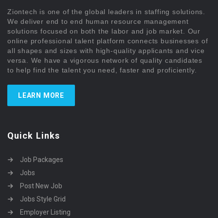
Ziontech is one of the global leaders in staffing solutions.
We deliver end to end human resource management
solutions focused on both the labor and job market. Our
online professional talent platform connects businesses of
all shapes and sizes with high-quality applicants and vice
versa. We have a vigorous network of quality candidates
to help find the talent you need, faster and proficiently.
LEARN MORE
Quick Links
Job Packages
Jobs
Post New Job
Jobs Style Grid
Employer Listing