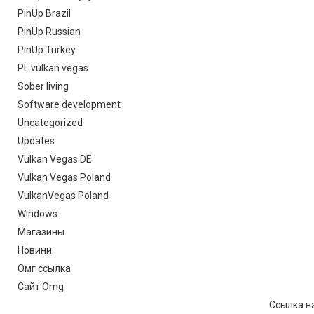
PinUp Brazil
PinUp Russian
PinUp Turkey
PL vulkan vegas
Sober living
Software development
Uncategorized
Updates
Vulkan Vegas DE
Vulkan Vegas Poland
VulkanVegas Poland
Windows
Магазины
Новини
Омг ссылка
Сайт Omg
Ссылка на