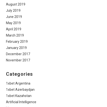
August 2019
July 2019
June 2019
May 2019
April 2019
March 2019
February 2019
January 2019
December 2017
November 2017
Categories
1xbet Argentina
1xbet Azerbaydjan
1xbet Kazahstan
Artificial Intelligence