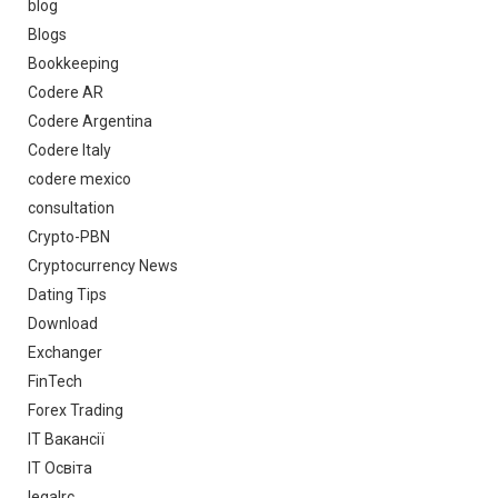
blog
Blogs
Bookkeeping
Codere AR
Codere Argentina
Codere Italy
codere mexico
consultation
Crypto-PBN
Cryptocurrency News
Dating Tips
Download
Exchanger
FinTech
Forex Trading
IT Вакансії
IT Освіта
legalrc