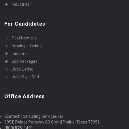
Industries
For Candidates
Post New Job
Employer Listing
Industries
Job Packages
Jobs Listing
Jobs Style Grid
Office Address
Ziontech Consulting Services Inc
605 E Palace Parkway C3 Grand Prairie, Texas 75051
(800) 575-1491