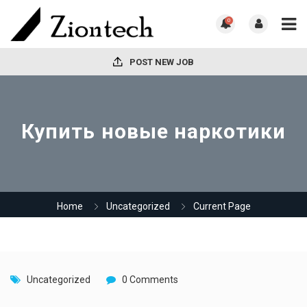
0
POST NEW JOB
Купить новые наркотики
Home
Uncategorized
Current Page
Uncategorized
0 Comments