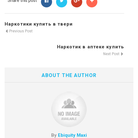
Share this post
Наркотики купить в твери
Previous Post
Наркотик в аптеке купить
Next Post
ABOUT THE AUTHOR
By
Ebiquity Maxi