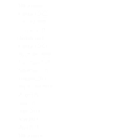
March 2022
February 2022
January 2022
October 2021
August 2021
February 2021
November 2020
December 2019
November 2019
October 2019
September 2019
August 2019
July 2019
June 2019
May 2019
April 2019
March 2019