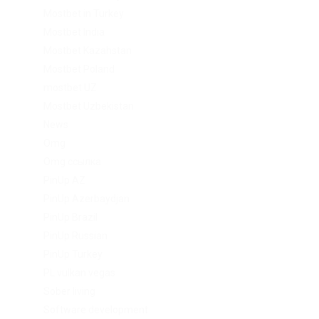
Mostbet in Turkey
Mostbet India
Mostbet Kazahstan
Mostbet Poland
mostbet UZ
Mostbet Uzbekistan
News
Omg
Omg ссылка
PinUp AZ
PinUp Azerbaydjan
PinUp Brazil
PinUp Russian
PinUp Turkey
PL vulkan vegas
Sober living
Software development