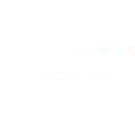
и смотрите на других сайтах. |Торгова
удобства для покупателей. |Служба кач
площадке проходят через несколько ко
получаете геолокацию и идете откапыв
Share this post
Купить наркотики а магадане
Previous Post