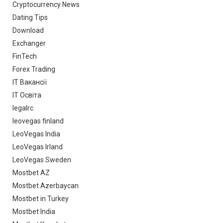
Cryptocurrency News
Dating Tips
Download
Exchanger
FinTech
Forex Trading
IT Вакансії
IT Освіта
legalrc
leovegas finland
LeoVegas India
LeoVegas Irland
LeoVegas Sweden
Mostbet AZ
Mostbet Azerbaycan
Mostbet in Turkey
Mostbet India