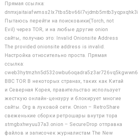
Прямая ссылка:
dnmxjaitaiafwmss2lx7tbs5bv66l7vjdmb5mtb3yqpxqhk3i
Пытаюсь перейти на поисковики(Torch, not
Evil) через TOR, и на любые другие onion
сайты, получаю это: Invalid Onionsite Address
The provided onionsite address is invalid.
Настройка относительно проста. Прямая
ссылка:
cweb3hytmzhn5d532owbu6oqadra5z3ar726vq5kgwwn6a
BBC TOR В некоторых странах, таких как Китай
и Северная Корея, правительство использует
жесткую онлайн-цензуру и блокирует многие
сайты. Org в луковой сети. Onion – RetroShare
свеженькие сборки ретрошары внутри тора
strngbxhwyuu37a3.onion – SecureDrop отправка
файлов и записочек журналистам The New