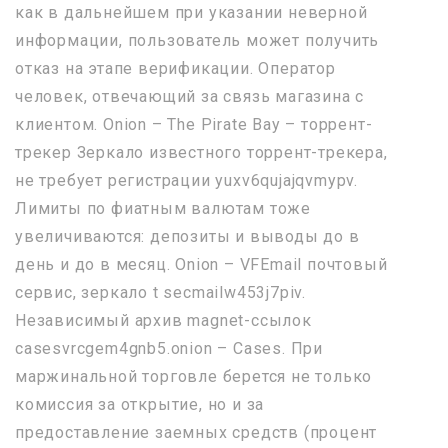
как в дальнейшем при указании неверной
информации, пользователь может получить
отказ на этапе верификации. Оператор
человек, отвечающий за связь магазина с
клиентом. Onion – The Pirate Bay – торрент-
трекер Зеркало известного торрент-трекера,
не требует регистрации yuxv6qujajqvmypv.
Лимиты по фиатным валютам тоже
увеличиваются: депозиты и выводы до в
день и до в месяц. Onion – VFEmail почтовый
сервис, зеркало t secmailw453j7piv.
Независимый архив magnet-ссылок
casesvrcgem4gnb5.onion – Cases. При
маржинальной торговле берется не только
комиссия за открытие, но и за
предоставление заемных средств (процент