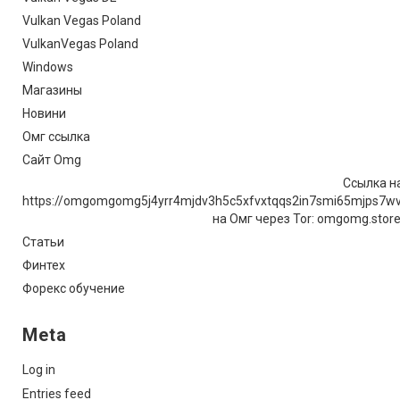
Vulkan Vegas Poland
VulkanVegas Poland
Windows
Магазины
Новини
Омг ссылка
Сайт Omg
Ссылка на
https://omgomgomg5j4yrr4mjdv3h5c5xfvxtqqs2in7smi65mjps7w
на Омг через Tor: omgomg.stor
Статьи
Финтех
Форекс обучение
Meta
Log in
Entries feed