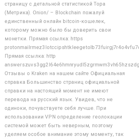
страницу с детальной статистикой Тора
(Метрика). Onion/ – Blockchain пожалуй
единственный онлайн bitcoin-кошелек,
которому можно было бы доверить свои
монетки. Прямая ссылка: https
protonmailrmez3lotccipshtkleegetolb73fuirgj7r4o4vfu7
Прямая ссылка: http
answerszuvs3gg2l64e6hmnryudl5zgrmwm3vh65hzszdgh
Отзывы о Kraken на нашем сайте Официальная
справка Большинство страниц официальной
справки на настоящий момент не имеют
перевода на русский язык. Увидев, что не
одиноки, почувствуете себя лучше. При
использовании VPN определение геолокации
системой может быть неверным, поэтому
уделяем особое внимание этому моменту, так