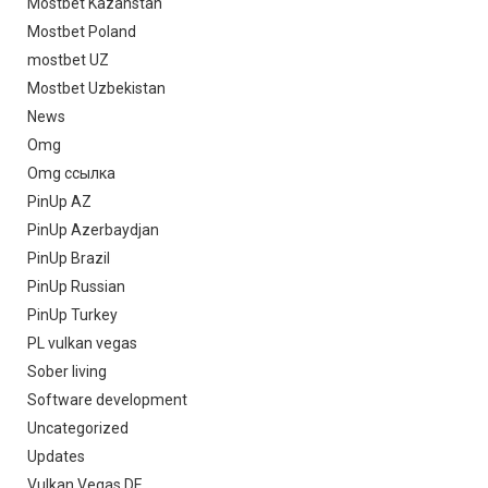
Mostbet Kazahstan
Mostbet Poland
mostbet UZ
Mostbet Uzbekistan
News
Omg
Omg ссылка
PinUp AZ
PinUp Azerbaydjan
PinUp Brazil
PinUp Russian
PinUp Turkey
PL vulkan vegas
Sober living
Software development
Uncategorized
Updates
Vulkan Vegas DE