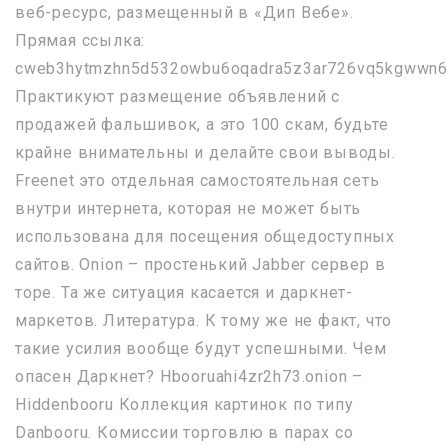
веб-ресурс, размещенный в «Дип Вебе».
Прямая ссылка:
cweb3hytmzhn5d532owbu6oqadra5z3ar726vq5kgwwn6a
Практикуют размещение объявлений с
продажей фальшивок, а это 100 скам, будьте
крайне внимательны и делайте свои выводы.
Freenet это отдельная самостоятельная сеть
внутри интернета, которая не может быть
использована для посещения общедоступных
сайтов. Onion – простенький Jabber сервер в
торе. Та же ситуация касается и даркнет-
маркетов. Литература. К тому же не факт, что
такие усилия вообще будут успешными. Чем
опасен Даркнет? Hbooruahi4zr2h73.onion –
Hiddenbooru Коллекция картинок по типу
Danbooru. Комиссии торговлю в парах со