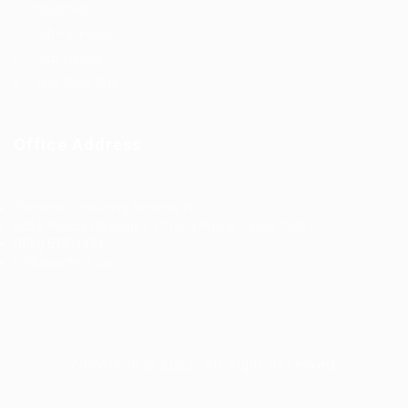
Industries
Job Packages
Jobs Listing
Jobs Style Grid
Office Address
Ziontech Consulting Services Inc
605 E Palace Parkway C3 Grand Prairie, Texas 75051
(800) 575-1491
hr@zionntech.com
Zoinntech © 2022, All Right Reserved.