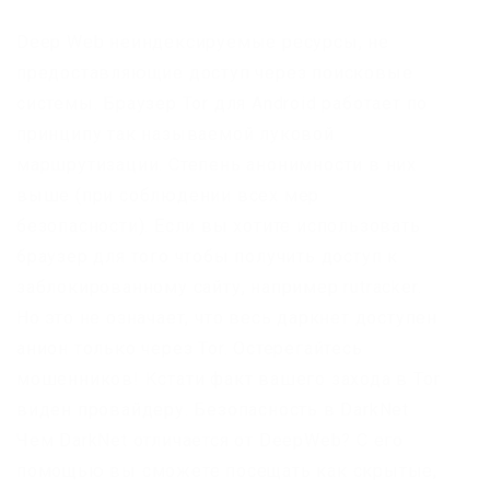
Deep Web неиндексируемые ресурсы, не
предоставляющие доступ через поисковые
системы. Браузер Tor для Android работает по
принципу так называемой луковой
маршрутизации. Степень анонимности в них
выше (при соблюдении всех мер
безопасности). Если вы хотите использовать
браузер для того чтобы получить доступ к
заблокированному сайту, например rutracker.
Но это не означает, что весь даркнет доступен
анион только через Tor. Остерегайтесь
мошенников! Кстати факт вашего захода в Tor
виден провайдеру. Безопасность в DarkNet
Чем DarkNet отличается от DeepWeb? С его
помощью вы сможете посещать как скрытые,