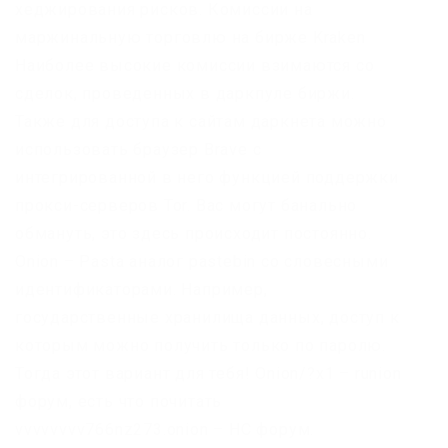
хеджирования рисков. Комиссии на
маржинальную торговлю на бирже Kraken
Наиболее высокие комиссии взимаются со
сделок, проведенных в даркпуле биржи.
Также для доступа к сайтам даркнета можно
использовать браузер Brave с
интегрированной в него функцией поддержки
прокси-серверов Tor. Вас могут банально
обмануть, это здесь происходит постоянно.
Onion – Pasta аналог pastebin со словесными
идентификаторами. Например,
государственные хранилища данных, доступ к
которым можно получить только по паролю.
Тогда этот вариант для тебя! Onion/?x1 – runion
форум, есть что почитать
vvvvvvvv766nz273.onion – НС форум.