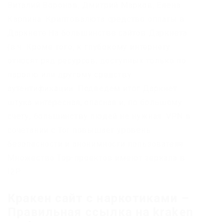
Виталий Воронов, Дмитрий Марков, Елена
Карпина. Криптовалюта средство оплаты в
Даркнете На большинстве сайтов Даркнета
(в.ч. Кроме того, к глубокому интернету
относят ряд ресурсов, доступных только по
паролю или другому средству
аутентификации. Подведем итог Даркнет
штука интересная, опасная и, по большому
счёту, большинству людей не нужная. VPN в
сочетании с Tor повышает уровень
безопасности и анонимности пользователя.
Множество Тор-проектов имеют зеркала в
I2P.
Кракен сайт с наркотиками –
Правильная ссылка на kraken