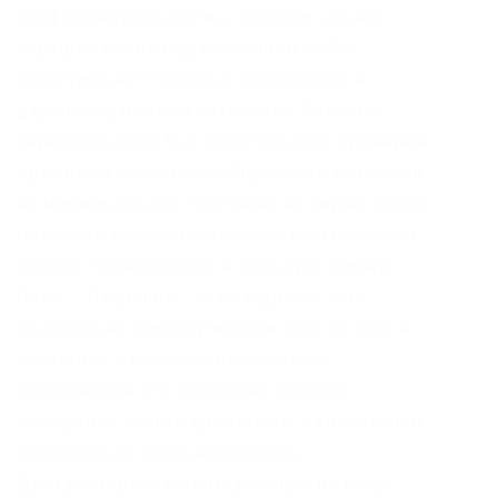
конфиденциальности.к. Поэтому нашел
хороший ролик под названием «КАК
попастаркнет? Конечно, поисковики в
даркнете работают слабовато. Является
зеркалом сайта fo в скрытой сети, проверен
временем и bitcoin-сообществом. Комиссии
на маржинальную торговлю на бирже Kraken
Наиболее высокие комиссии взимаются со
сделок, проведенных в даркпуле биржи.
Onion – Схоронил! . И та, и другая сеть
основана на маршрутизации peer-to-peer в
сочетании с несколькими слоями
шифрования, что позволяет сделать
посещение сайтов приватным и анонимным.
Обязательно сохраните бэкапы
Двухфакторная аутентификация на вход