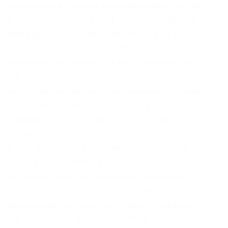
защищённый технологией шифрования Tor, вы
должны использовать одноимённый браузер.
Они вообще могут не существовать до того,
как кому-то понадобятся. Рекомендую
скачивать Tor браузер только с официального
сайта. И за счёт этого можете стать
соучастником крупных преступлений, которые
совершают хакеры того же брутфорса
паролей или DDoS-атаки. Вас могут банально
обмануть, это здесь происходит постоянно.
Когда вы откроете браузер, используемый по
умолчанию, Freenet уже будет готова и
запущена через веб-интерфейс. Материал
подготовлен редакцией сайта “Майнинг
Криптовалюты в составе: Главный редактор –
Антон Сизов, Журналисты – Игорь Лосев,