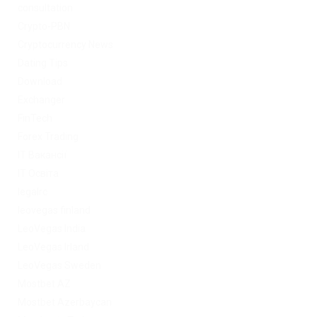
consultation
Crypto-PBN
Cryptocurrency News
Dating Tips
Download
Exchanger
FinTech
Forex Trading
IT Вакансії
IT Освіта
legalrc
leovegas finland
LeoVegas India
LeoVegas Irland
LeoVegas Sweden
Mostbet AZ
Mostbet Azerbaycan