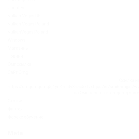
Updates
Vulkan Vegas DE
Vulkan Vegas Poland
VulkanVegas Poland
Windows
Магазины
Новини
Омг ссылка
Сайт Omg
Ссылка на
https://omgomgomg5j4yrr4mjdv3h5c5xfvxtqqs2in7smi65mjps7w
на Омг через Tor: omgomg.stor
Статьи
Финтех
Форекс обучение
Meta