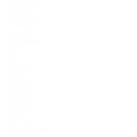
Mostbet in Turkey
Mostbet India
Mostbet Kazahstan
Mostbet Poland
mostbet UZ
Mostbet Uzbekistan
News
Omg
Omg ссылка
PinUp AZ
PinUp Azerbaydjan
PinUp Brazil
PinUp Russian
PinUp Turkey
PL vulkan vegas
Sober living
Software development
Uncategorized