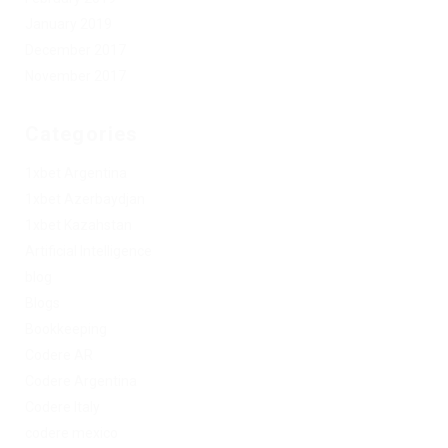
January 2019
December 2017
November 2017
Categories
1xbet Argentina
1xbet Azerbaydjan
1xbet Kazahstan
Artificial Intelligence
blog
Blogs
Bookkeeping
Codere AR
Codere Argentina
Codere Italy
codere mexico