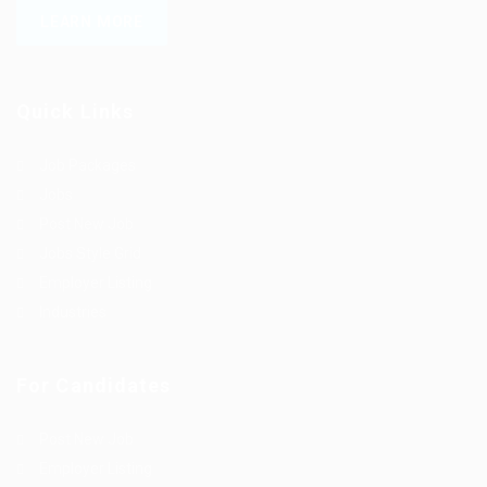
LEARN MORE
Quick Links
Job Packages
Jobs
Post New Job
Jobs Style Grid
Employer Listing
Industries
For Candidates
Post New Job
Employer Listing