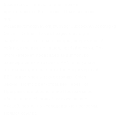
безопасности и исключения кражи
криптовалюты. Вот ссылка. Прямая ссылка:
http
wasabiukrxmkdgve5kynjztuovbg43uxcbcxn6y2okcrsg7g
Onion – Darknet Heroes League еще одна
зарубежная торговая площадка, современный
сайтик, отзывов не нашел, пробуйте сами. При
этом интернет-провайдер видит только
зашифрованный трафик с VPN, и не узнает,
что вы находитесь в сети Tor. Например, сайт
BBC недоступен в таких странах. Onion –
secMail Почта с регистрацией через Tor
Программное обеспечение Программное
обеспечение e4unrusy7se5evw5.onion –
eXeLaB, портал по исследованию программ.
Прямая ссылка: