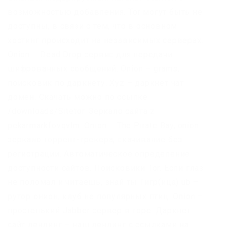
возможностью добавления. Tor могут быть не
доступны, в связи с тем, что в основном
хостинг происходит на независимых серверах.
Onion – Dead Drop сервис для передачи
шифрованных сообщений. Onion – grams,
поисковик по даркнету. Xyz – даркнет чат
домен. Скачать можно по ссылке
/downloads/Sitetor. Зеркало сайта z
pekarmarkfovqvlm. Onion – The Pirate Bay,.onion
зеркало торрент-трекера, скачивание без
регистрации. Автоматическое определение
доступности сайтов. Поисковики Tor. Если глаз
не поломал и читаешь, знай ты Тигр(ица) ub –
рутор онион, клуб не популярных птиц. Onion –
простенький Jabber сервер в торе. Даркнет
сайт лендинг – наш лендинг с ссылками на