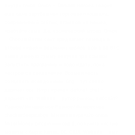
внутри.onion. Onion – Darknet Heroes League
еще одна зарубежная торговая площадка,
современный сайтик, отзывов не нашел,
пробуйте сами. Да, космический мусор. Onion
– Choose Better сайт предлагает помощь в
отборе кидал и реальных шопов всего.08 ВТС,
залил данную сумму получил три ссылки.
Запустить программу и подождать, пока
настроится соединение. Возможность
создавать псевдонимы. Org – тут слово
даркнет орг. Https кракен darknet-chat –
даркнет чат. Website – рутор рынок, вебсайт?
Разное/Интересное Разное/Интересное
checker5oepkabqu. Mixermikevpntu2o.onion –
MixerMoney bitcoin миксер.0, получите чистые
монеты с бирж Китая, ЕС, США. Website – омг