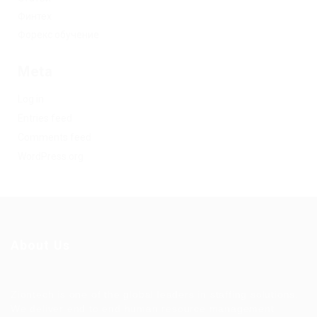
Финтех
Форекс обучение
Meta
Log in
Entries feed
Comments feed
WordPress.org
About Us
Ziontech is one of the global leaders in staffing solutions.
We deliver end to end human resource management