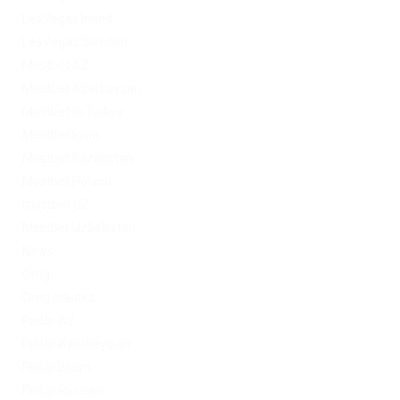
LeoVegas Irland
LeoVegas Sweden
Mostbet AZ
Mostbet Azerbaycan
Mostbet in Turkey
Mostbet India
Mostbet Kazahstan
Mostbet Poland
mostbet UZ
Mostbet Uzbekistan
News
Omg
Omg ссылка
PinUp AZ
PinUp Azerbaydjan
PinUp Brazil
PinUp Russian