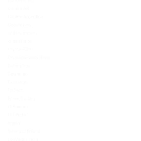
Bookkeeping
Codere AR
Codere Argentina
Codere Italy
codere mexico
consultation
Crypto-PBN
Cryptocurrency News
Dating Tips
Download
Exchanger
FinTech
Forex Trading
IT Вакансії
IT Освіта
legalrc
leovegas finland
LeoVegas India