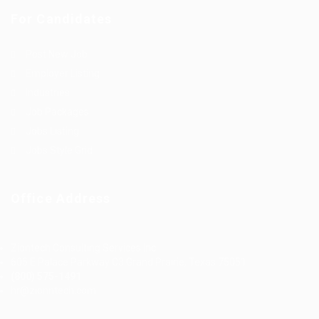
For Candidates
Post New Job
Employer Listing
Industries
Job Packages
Jobs Listing
Jobs Style Grid
Office Address
Ziontech Consulting Services Inc
605 E Palace Parkway C3 Grand Prairie, Texas 75051
(800) 575-1491
hr@zionntech.com