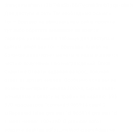
dnmxjaitaiafwmss2lx7tbs5bv66l7vjdmb5mtb3yqpxqhk3i
Для доступа в сеть Tor необходимо скачать
Tor – браузер на официальном сайте проекта
тут либо обратите внимание на прокси
сервера, указанные в таблице для доступа к
сайтам .onion без Tor – браузера. Kraken на
бэкэнде делигирует монеты в ноды и делится
частью полученных вознаграждений. Onion –
Скрытые Ответы задавай вопрос, получай
ответ от других анонов. Особенно если вы не
помните интернет начала 2000-х, скрип диал-
ап-модема и оплату за трафик по кабелю. 393
370 просмотров “contentId 965914 count 2
isReposted false gtm null “id 965914 gtm null “id
1 label Header, 100×250: D provider adfox
adaptive desktop adfox_method createAdaptive