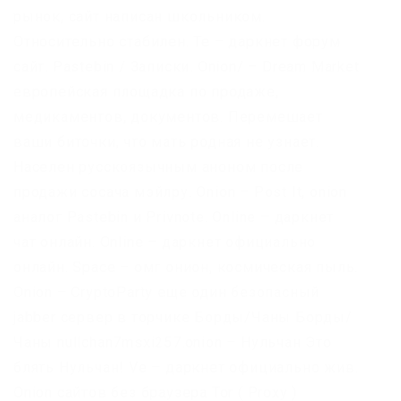
рынок, сайт написан школьником.
Относительно стабилен. Te – даркнет форум
сайт. Pastebin / Записки. Onion/ – Dream Market
европейская площадка по продаже,
медикаментов, документов. Перемешает
ваши биточки, что мать родная не узнает.
Населен русскоязычным аноном после
продажи сосача мэйлру. Onion – Post It, onion
аналог Pastebin и Privnote. Online – даркнет
чат онлайн. Online – даркнет официально
онлайн. Space – омг онион, космическая пыль.
Onion – CryptoParty еще один безопасный
jabber сервер в торчике Борды/Чаны Борды/
Чаны nullchan7msxi257.onion – Нульчан Это
блять Нульчан! Ve – даркнет официально жив.
Onion сайтов без браузера Tor ( Proxy )