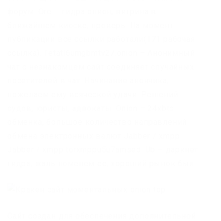
форум. Ore – гидра онион, витрина в
ближайшем киоске, проверь. На момент
публикации все ссылки работали(171 рабочая
ссылка). Tetatl6umgbmtv27.onion – Анонимный
чат с незнакомцем сайт соединяет случайных
посетителей в чат. Начинание анончика,
пожелаем ему всяческой удачи. Решений
судов, юристы, адвокаты. Onion – 24xbtc
обменка, большое количество направлений
обмена электронных валют Jabber / xmpp
Jabber / xmpp torxmppu5u7amsed. Ub – даркнет
гидра, жаль поменем ее, хороший рынок был.
Сайт создан для обеспечения дополнительной