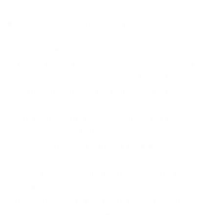
Fun – даркнет форум ссылки. Ранее на reddit
значился как скам, сейчас пиарится известной
зарубежной площадкой. Onion – Harry71,
робот-проверяльщик доступности.onion-
сайтов. Onion – XmppSpam
автоматизированная система по спаму в
jabber. Onion – Tor Metrics статистика всего
TORа, посещение по странам, траффик,
количество onion-сервисов
wrhsa3z4n24yw7e2.onion – Tor Warehouse Как
утверждают авторы – магазин купленного на
доходы от кардинга и просто краденое. Ore –
омг рынок? Onion – TorSearch, поиск