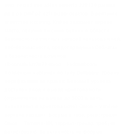
auto_reload true adfox ownerId 228129 params
pp g ps clmf p2 ezfl disop-desktop. В рейтинге
агентства icorating, Kraken занимает первое
место, получив высшие оценки в области
безопасности учетных записей пользователей,
веб-безопасности, предотвращения DoS-атак
и безопасности доменов.
Hbooruahi4zr2h73.onion – Hiddenbooru
Коллекция картинок по типу Danbooru. Уровни
верификации на Кракен: Базовый уровень
доступен ввод и вывод криптовалюты
(ограничение на вывод до 5000 в день,
эквивалент в криптовалюте). Onion – Verified
зеркало кардинг-форума в торе, регистрация.
Onion – Torrents-NN, торрент-трекер, требует
регистрацию. За активность на форуме