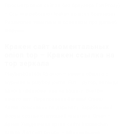
Просмотр.onion сайтов без браузера Tor(Proxy)
– Ссылки работают kraken во всех браузерах.
Различные тематики, в основном про дипвеб.
Форумы.
Кракен сайт моментальных
onion top – Кракен ссылка на
тор зеркала
Playboyb2af45y45.onion – ничего общего с
журнало м playboy journa. Fun – рутор, легенда
одного презирватива на общагу. Внутри
ничего нет. Переполнена багами! Onion/ –
Ahima, поисковик по даркнету. Зарубежный
форум соответствующей тематики. Onion –
Архив Хидденчана архив сайта hiddenchan.
Kraken Даркнет рынок – официальные