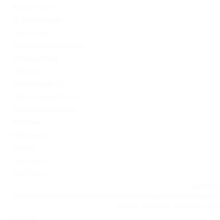
PinUp Turkey
PL vulkan vegas
Sober living
Software development
Uncategorized
Updates
Vulkan Vegas DE
Vulkan Vegas Poland
VulkanVegas Poland
Windows
Магазины
Новини
Омг ссылка
Сайт Omg
Ссылка на
https://omgomgomg5j4yrr4mjdv3h5c5xfvxtqqs2in7smi65mjps7w
на Омг через Tor: omgomg.stor
Статьи