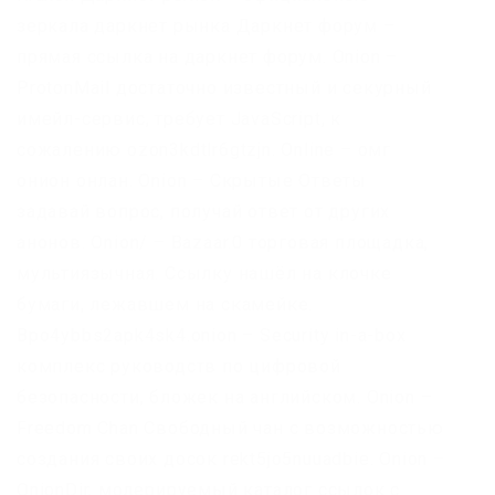
зеркала даркнет рынка Даркнет форум –
прямая ссылка на даркнет форум. Onion –
ProtonMail достаточно известный и секурный
имейл-сервис, требует JavaScript, к
сожалению ozon3kdtlr6gtzjn. Online – омг
онион онлан. Onion – Скрытые Ответы
задавай вопрос, получай ответ от других
анонов. Onion/ – Bazaar.0 торговая площадка,
мультиязычная. Ссылку нашёл на клочке
бумаги, лежавшем на скамейке.
Bpo4ybbs2apk4sk4.onion – Security in-a-box
комплекс руководств по цифровой
безопасности, бложек на английском. Onion –
Freedom Chan Свободный чан с возможностью
создания своих досок rekt5jo5nuuadbie. Onion –
OnionDir, модерируемый каталог ссылок с