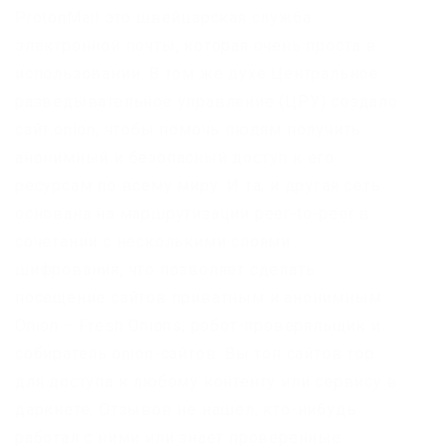
ProtonMail это швейцарская служба
электронной почты, которая очень проста в
использовании. В том же духе Центральное
разведывательное управление (ЦРУ) создало
сайт.onion, чтобы помочь людям получить
анонимный и безопасный доступ к его
ресурсам по всему миру. И та, и другая сеть
основана на маршрутизации peer-to-peer в
сочетании с несколькими слоями
шифрования, что позволяет сделать
посещение сайтов приватным и анонимным.
Onion – Fresh Onions, робот-проверяльщик и
собиратель.onion-сайтов. Вы топ сайтов тор
для доступа к любому контенту или сервису в
даркнете. Отзывов не нашел, кто-нибудь
работал с ними или знает проверенные