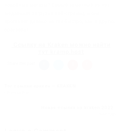
подобные магазы? Самый заметный из них
медленная загрузка веб-страниц, и она
протекает далеко не так быстро, как в других
браузерах.
Ссылку на
Kraken
можно найти
тут
kramp.host
Share this post
Tor ссылки кракен – KRAKEN.
Previous Post
Новая ссылка на kraken 2022...
Next Post