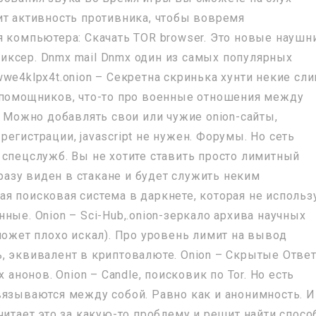
ит активность противника, чтобы вовремя
я компьютера: Скачать TOR browser. Это новые наушн
-миксер. Dnmx mail Dnmx один из самых популярных
we4klpx4t.onion – Секретна скринька хунти некие сл
 помощников, что-то про военные отношения между
. Можно добавлять свои или чужие onion-сайты,
егистрации, javascript не нужен. Форумы. Но сеть
 спецслужб. Вы не хотите ставить просто лимитный
сразу виден в стакане и будет служить неким
я поисковая система в даркнете, которая не использ
ные. Onion – Sci-Hub,.onion-зеркало архива научных
может плохо искал). Про уровень лимит на вывод
, эквивалент в криптовалюте. Onion – Скрытые Отве
 анонов. Onion – Candle, поисковик по Tor. Но есть
вязываются между собой. Равно как и анонимность. И
читает это за какую-то проблему и решит найти спосо