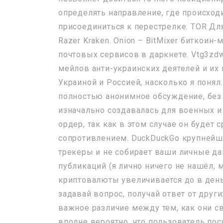
определять направление, где происход
присоединиться к перестрелке. TOR Дл
Razer Kraken. Onion – BitMixer биткоин
почтовых сервисов в даркнете. Vtg3zdw
мейлов анти-украинских деятелей и их
Украиной и Россией, насколько я понял
полностью анонимное обсуждение, без р
изначально создавалась для военных и
ордер, так как в этом случае он будет 
сопротивлением. DuckDuckGo крупнейша
трекеры и не собирает ваши личные дан
публикаций (я лично ничего не нашёл, 
криптовалюты увеличивается до в день
задавай вопрос, получай ответ от других
важное различие между тем, как они с
вполне вероятно, что пользователь пос