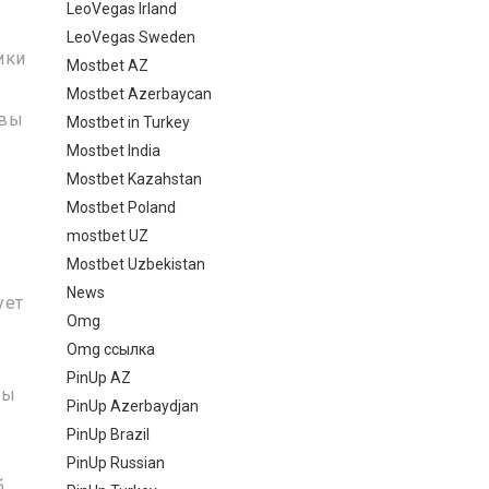
LeoVegas Irland
LeoVegas Sweden
ики
Mostbet AZ
Mostbet Azerbaycan
ивы
Mostbet in Turkey
Mostbet India
Mostbet Kazahstan
Mostbet Poland
mostbet UZ
Mostbet Uzbekistan
News
ует
Omg
Omg ссылка
PinUp AZ
ты
PinUp Azerbaydjan
PinUp Brazil
PinUp Russian
б