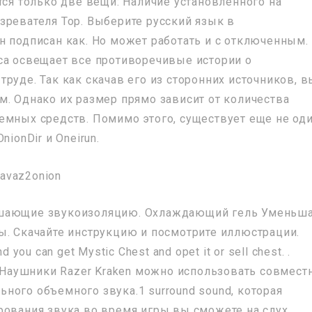
тся только две вещи: Наличие установленного на
зревателя Тор. Выберите русский язык в
н подписан как. Но может работать и с отключенным.
blica освещает все противоречивые истории о
руде. Так как скачав его из сторонних источников, в
м. Однако их размер прямо зависит от количества
емных средств. Помимо этого, существует еще не од
ionDir и Oneirun.
чшающие звукоизоляцию. Охлаждающий гель Уменьш
ы. Скачайте инструкцию и посмотрите иллюстрации.
nd you сan get Mystic Chest and opet it or sell chest. .
аушники Razer Kraken можно использовать совместн
ного объемного звука.1 surround sound, которая
рования звука во время игры вы сможете на слух