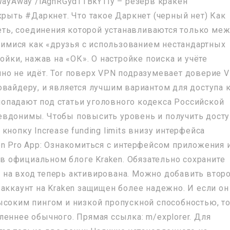
WayAway /lAgnRGydTTBkYTIy – резерв кракен
крыть #Даркнет. Что такое Даркнет (черный нет) Как
сеть, соединения которой устанавливаются только ме
мися как «друзья с использованием нестандартных
ойки, нажав на «ОК». О настройке поиска и учёте
но не идёт. Tor поверх VPN подразумевает доверие 
овайдеру, и является лучшим вариантом для доступа 
я попадают под статьи уголовного кодекса Российской
евдонимы. Чтобы повысить уровень и получить досту
нопку Increase funding limits внизу интерфейса
en Pro App: Ознакомиться с интерфейсом приложения 
 официальном блоге Kraken. Обязательно сохраните
 на вход теперь активирована. Можно добавить втор
аккаунт на Kraken защищен более надежно. И если он
ысоким пингом и низкой пропускной способностью, т
еннее обычного. Прямая ссылка: m/explorer. Для