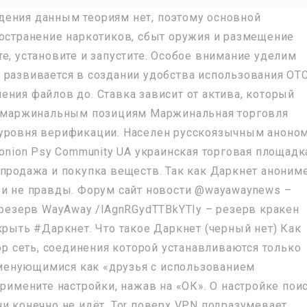
дения данным теориям нет, поэтому основной
ространение наркотиков, сбыт оружия и размещение
е, установите и запустите. Особое внимание уделим
 развивается в создании удобства использования OT
ения файлов до. Ставка зависит от актива, который
по маржинальным позициям Маржинальная торговля
 уровня верификации. Населен русскоязычным аноно
 onion Psy Community UA украинская торговая площадк
 продажа и покупка веществ. Так как Даркнет анониме
 и не правды. Форум сайт новости @wayawaynews –
 резерв WayAway /lAgnRGydTTBkYTIy – резерв кракен
крыть #Даркнет. Что такое Даркнет (черный нет) Как
тор сеть, соединения которой устанавливаются только
менующимися как «друзья с использованием
Примените настройки, нажав на «ОК». О настройке пои
и конечно не идёт. Tor поверх VPN подразумевает