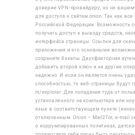
доверие VPN-провайдеру, но не вашему
для доступа к сайтам.onion. Так как вс
Российской Федерации. Возможность с
получить доступ к выводу средств, необ
интерфейса страницы. Ссылки для скач
приложения и его основными возможно
сохраните бэкапы Двухфакторная аутен
добавить второй ключ и на другие опе
надежно. И если он является очень уд
способностью, то веб-страницы будут 
m/explorer. Для попадания туда от пол
установленного на компьютере или ноу
язык в соответствующем пункте (изнача
отключенным. Onion – Mail2Tor, e-mail
о коррумпированных политиках, детском
подвергаете себя риску быть раскрыты