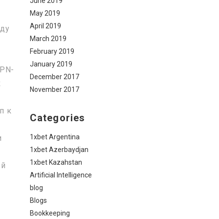
June 2019
May 2019
April 2019
жду
March 2019
February 2019
January 2019
VPN-
December 2017
к
November 2017
п к
Categories
1xbet Argentina
и
1xbet Azerbaydjan
1xbet Kazahstan
ой
Artificial Intelligence
blog
о
Blogs
Bookkeeping