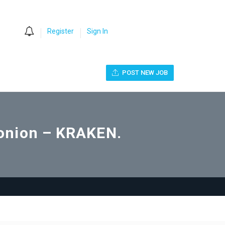
0
Register
Sign In
POST NEW JOB
onion – KRAKEN.