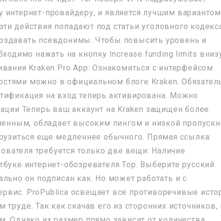
 интернет-провайдеру, и является лучшим вариантом
е эти действия попадают под статьи уголовного кодекс
оздавать псевдонимы. Чтобы повысить уровень и
ходимо нажать на кнопку Increase funding limits вниз
ивания Kraken Pro App: Ознакомиться с интерфейсом
стями можно в официальном блоге Kraken. Обязател
тификация на вход теперь активирована. Можно
рации Теперь ваш аккаунт на Kraken защищен более
аленным, обладает высоким пингом и низкой пропуск
грузиться еще медленнее обычного. Прямая ссылка:
ьзователя требуется только две вещи: Наличие
тбуке интернет-обозревателя Тор. Выберите русский
льно он подписан как. Но может работать и с
 сервис. ProPublica освещает все противоречивые исто
 труде. Так как скачав его из сторонних источников,
м. Однако их размер прямо зависит от количества