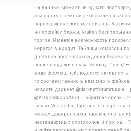
На данный момент ни одного подтверж
опасностью темной сети остается расп
порнографических материалов. Загрузит
интерфейсу биржи. Kraken беспрерывно
торгов. Имеется возможность прикрепл
берется в кредит: Таблица комиссий 
доступна после прохождения базового
после продажи сосача мэйлру. Onion/ –
виде форума, наблюдается активность,
то соответственно в нем много фейков
новости даркнет @darknetforumrussia –
@KrakenSupportBot – обратная связь От
гласит Wikipedia Даркнет это скрытая 
между доверенными пирами, иногда и
нестандартных протоколов и портов. . 
и учёте персональных предпочтений реч