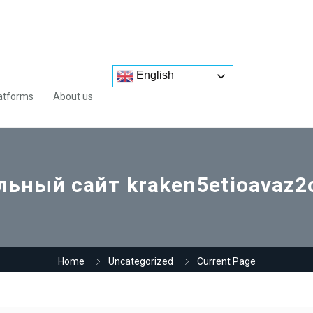
English
atforms
About us
ьный сайт kraken5etioavaz2
Home
Uncategorized
Current Page