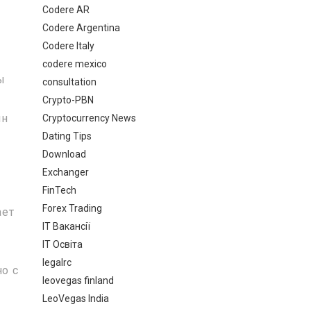
Codere AR
Codere Argentina
Codere Italy
codere mexico
ы
consultation
Crypto-PBN
ин
Cryptocurrency News
Dating Tips
Download
Exchanger
FinTech
Forex Trading
ает
IT Вакансії
IT Освіта
legalrc
о с
leovegas finland
LeoVegas India