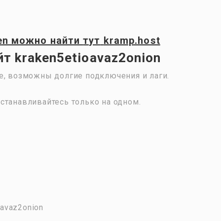
en
можно найти
тут
kramp.host
т kraken5etioavaz2onion
е, возможны долгие подключения и лаги.
станавливайтесь только на одном.