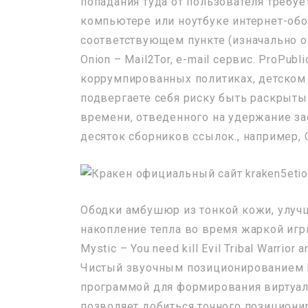
попадания туда от пользователя требуе
компьютере или ноутбуке интернет-обо
соответствующем пункте (изначально о
Onion – Mail2Tor, e-mail сервис. ProPu
коррумпированных политиках, детском т
подвергаете себя риску быть раскрыты
времени, отведенного на удержание за
десяток сборников ссылок., например, On
Ободки амбушюр из тонкой кожи, улу
накопление тепла во время жаркой игр
Mystic – You need kill Evil Tribal Warrior a
Чистый звуочным позиционированием Н
программой для формирования виртуаль
позволяет добиться точного позициони