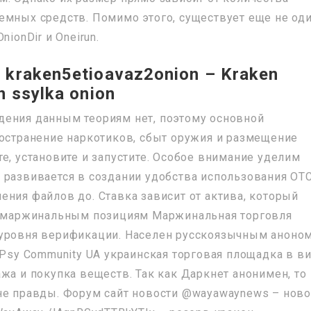
емных средств. Помимо этого, существует еще не од
ionDir и Oneirun.
kraken5etioavaz2onion – Kraken
 ssylka onion
дения данным теориям нет, поэтому основной
ространение наркотиков, сбыт оружия и размещение
е, установите и запустите. Особое внимание уделим
 развивается в создании удобства использования OT
ения файлов до. Ставка зависит от актива, который
по маржинальным позициям Маржинальная торговля
 уровня верификации. Населен русскоязычным аноно
 Psy Community UA украинская торговая площадка в в
жа и покупка веществ. Так как Даркнет анонимен, то
не правды. Форум сайт новости @wayawaynews – ново