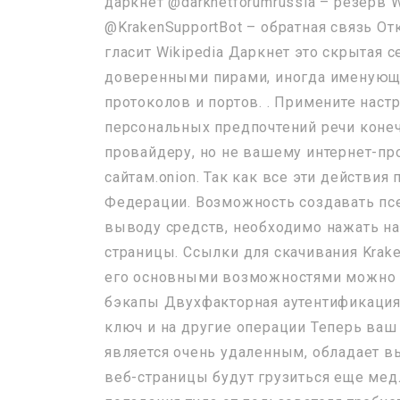
даркнет @darknetforumrussia – резерв 
@KrakenSupportBot – обратная связь От
гласит Wikipedia Даркнет это скрытая 
доверенными пирами, иногда именующи
протоколов и портов. . Примените настр
персональных предпочтений речи конеч
провайдеру, но не вашему интернет-пр
сайтам.onion. Так как все эти действи
Федерации. Возможность создавать пс
выводу средств, необходимо нажать на к
страницы. Ссылки для скачивания Krak
его основными возможностями можно в
бэкапы Двухфакторная аутентификация
ключ и на другие операции Теперь ваш 
является очень удаленным, обладает в
веб-страницы будут грузиться еще медл