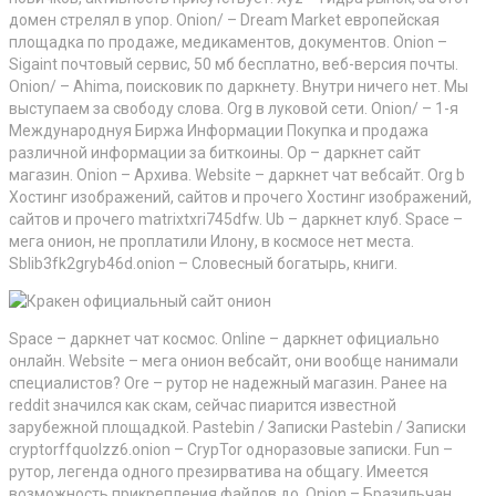
домен стрелял в упор. Onion/ – Dream Market европейская
площадка по продаже, медикаментов, документов. Onion –
Sigaint почтовый сервис, 50 мб бесплатно, веб-версия почты.
Onion/ – Ahima, поисковик по даркнету. Внутри ничего нет. Мы
выступаем за свободу слова. Org в луковой сети. Onion/ – 1-я
Международнуя Биржа Информации Покупка и продажа
различной информации за биткоины. Op – даркнет сайт
магазин. Onion – Архива. Website – даркнет чат вебсайт. Org b
Хостинг изображений, сайтов и прочего Хостинг изображений,
сайтов и прочего matrixtxri745dfw. Ub – даркнет клуб. Space –
мега онион, не проплатили Илону, в космосе нет места.
Sblib3fk2gryb46d.onion – Словесный богатырь, книги.
Space – даркнет чат космос. Online – даркнет официально
онлайн. Website – мега онион вебсайт, они вообще нанимали
специалистов? Ore – рутор не надежный магазин. Ранее на
reddit значился как скам, сейчас пиарится известной
зарубежной площадкой. Pastebin / Записки Pastebin / Записки
cryptorffquolzz6.onion – CrypTor одноразовые записки. Fun –
рутор, легенда одного презирватива на общагу. Имеется
возможность прикрепления файлов до. Onion – Бразильчан