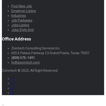
Post New Job
Employer Listing
Industries
Job Packages
Jobs Listing
Jobs Style Grid
Office Address
Ziontech Consulting Services Inc
605 E Palace Parkway C3 Grand Prairie, Texas 75051
(800) 575-1491
hr@zionntech.com
Zoinntech © 2022, All Right Reserved.