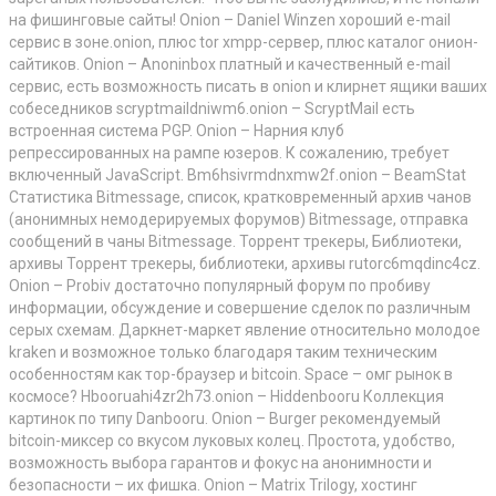
на фишинговые сайты! Onion – Daniel Winzen хороший e-mail
сервис в зоне.onion, плюс tor xmpp-сервер, плюс каталог онион-
сайтиков. Onion – Anoninbox платный и качественный e-mail
сервис, есть возможность писать в onion и клирнет ящики ваших
собеседников scryptmaildniwm6.onion – ScryptMail есть
встроенная система PGP. Onion – Нарния клуб
репрессированных на рампе юзеров. К сожалению, требует
включенный JavaScript. Bm6hsivrmdnxmw2f.onion – BeamStat
Статистика Bitmessage, список, кратковременный архив чанов
(анонимных немодерируемых форумов) Bitmessage, отправка
сообщений в чаны Bitmessage. Торрент трекеры, Библиотеки,
архивы Торрент трекеры, библиотеки, архивы rutorc6mqdinc4cz.
Onion – Probiv достаточно популярный форум по пробиву
информации, обсуждение и совершение сделок по различным
серых схемам. Даркнет-маркет явление относительно молодое
kraken и возможное только благодаря таким техническим
особенностям как тор-браузер и bitcoin. Space – омг рынок в
космосе? Hbooruahi4zr2h73.onion – Hiddenbooru Коллекция
картинок по типу Danbooru. Onion – Burger рекомендуемый
bitcoin-миксер со вкусом луковых колец. Простота, удобство,
возможность выбора гарантов и фокус на анонимности и
безопасности – их фишка. Onion – Matrix Trilogy, хостинг