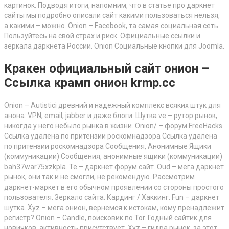
картинок. Подводя итоги, напомним, что в статье про даркнет
сайты мы подробно описали сайт какими пользоваться нельзя,
а какими – можно. Onion – Facebook, та самая социальная сеть.
Пользуйтесь на свой страх и риск. Официальные ссылки и
зеркала даркнета России. Onion Социальные кнопки для Joomla.
Кракен официальный сайт онион –
Ссылка крамп онион krmp.cc
Onion – Autistici древний и надежный комплекс всяких штук для
анона: VPN, email, jabber и даже блоги. Шутка ve – рутор рынок,
никогда у него небыло рынка в жизни. Onion/ – форум FreeHacks
Ссылка удалена по притензии роскомнадзора Ссылка удалена
по притензии роскомнадзора Сообщения, Анонимные Ящики
(коммуникации) Сообщения, анонимные ящики (коммуникации)
bah37war75xzkpla. Te – даркнет форум сайт. Oud – мега даркнет
рынок, они так и не смогли, не рекомендую. Рассмотрим
даркнет-маркет в его обычном проявлении со стороны простого
пользователя. Зеркало сайта. Кардинг / Хаккинг. Fun – даркнет
шутка. Xyz – мега онион, вернемся к истокам, кому пренадлежит
регистр? Onion – Candle, поисковик по Tor. Годный сайтик для
новичков, активность присутствует. Xyz – гидра рынок, за этот