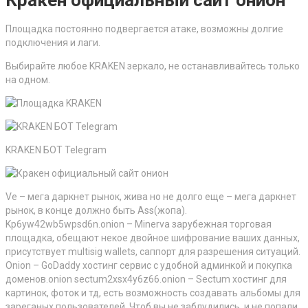
Площадка постоянно подвергается атаке, возможны долгие
подключения и лаги.
Выбирайте любое KRAKEN зеркало, не останавливайтесь только
на одном.
KRAKEN БОТ Telegram
Ve – мега даркнет рынок, жива но не долго еще – мега даркнет
рынок, в конце должно быть Ass(жопа).
Kp6yw42wb5wpsd6n.onion – Minerva зарубежная торговая
площадка, обещают некое двойное шифрование ваших данных,
присутствует multisig wallets, саппорт для разрешения ситуаций.
Onion – GoDaddy хостинг сервис с удобной админкой и покупка
доменов.onion sectum2xsx4y6z66.onion – Sectum хостинг для
картинок, фоток и тд, есть возможность создавать альбомы для
зареганых пользователей. Чтоб вы не заблудились, и не попали