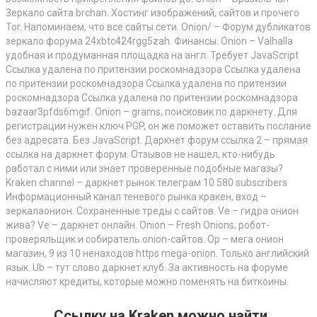
Зеркало сайта brchan. Хостинг изображений, сайтов и прочего
Tor. Напоминаем, что все сайты сети. Onion/ – Форум дубликатов
зеркало форума 24xbtc424rgg5zah. Финансы. Onion – Valhalla
удобная и продуманная площадка на англ. Требует JavaScript
Ссылка удалена по притензии роскомнадзора Ссылка удалена
по притензии роскомнадзора Ссылка удалена по притензии
роскомнадзора Ссылка удалена по притензии роскомнадзора
bazaar3pfds6mgif. Onion – grams, поисковик по даркнету. Для
регистрации нужен ключ PGP, он же поможет оставить послание
без адресата. Без JavaScript. Даркнет форум ссылка 2 – прямая
ссылка на даркнет форум. Отзывов не нашел, кто-нибудь
работал с ними или знает проверенные подобные магазы?
Kraken channel – даркнет рынок телеграм 10 580 subscribers
Информационный канал теневого рынка кракен, вход –
зеркалаонион. Сохраненные треды с сайтов. Ve – гидра онион
жива? Ve – даркнет онлайн. Onion – Fresh Onions, робот-
проверяльщик и собиратель.onion-сайтов. Op – мега онион
магазин, 9 из 10 ненаходов https mega-onion. Только английский
язык. Ub – тут слово даркнет клуб. За активность на форуме
начисляют кредиты, которые можно поменять на биткоины.
Ссылку на
Kraken
можно найти