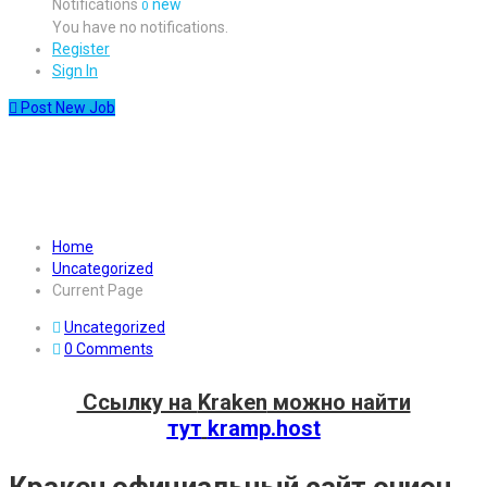
Notifications
new
0
You have no notifications.
Register
Sign In
Post New Job
Кракен официальный сайт
онион – KRAKEN.
Home
Uncategorized
Current Page
Uncategorized
0 Comments
Ссылку на
Kraken
можно найти
тут
kramp.host
Кракен официальный сайт онион