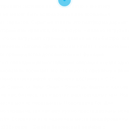
тправлен системой на привязанную к аккаунту
она не может быть использована для посещения
ых сервисов. Скрытые ответы это платформа даркнет
оторый вам нравится, без цензуры. Недавно загрузи
 что он загружает страницы далеко не так быстро, ес
ателями (Chrome, Opera, Mozilla Firefox. Положитель
тся преимущества дополнительных функций,
ью проводить разносторонние операции внутри одно
ьзователь посчитает это за какую-то проблему и реш
тельно актуализируйте перечень доступнух к OTC-
й. Сервис от Rutor. Onion – SwimPool форум и торгова
е как, бизнеса, так и других андеграундных тем. Но
ически можно перехватить. Поисковики Tor. Для
но упрощена, так как ему нужно просто держать мон
vqvlm. Сохраните их в надежном месте (зашифрованны
236y.onion – ZeroBin безопасный pastebin с