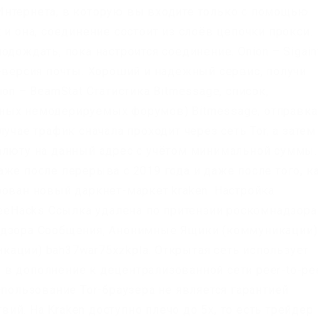
ь Интернета, в которую вы входите только с помощью
 и она, соединение состоит из слоёв цепочки прокси.
одождать, пока настроится соединение. Onion – Sigain
б-версия почты. Хороший и надежный сервис, получи
on – BeamStat Статистика Bitmessage, список,
ных немодерируемых форумов) Bitmessage, отправка
учае трафик сначала проходит через сеть Tor, а затем
алюту на данный адрес с учётом минимальной суммы.
же после перерыва с 2019 года и даже после того, к
рован новый даркнет-маркет kraken. Настройка
reeHacks Ссылка удалена по притензии роскомнадзора
адзора Сообщения, Анонимные Ящики (коммуникации)
ации) bah37war75xzkpla. Открытая сеть использует
в дополнение к децентрализованной сети peer-to-pee
спользование Tor-браузера не является гарантией
й. На Kraken доступно плечо до 5х, то есть трейдер