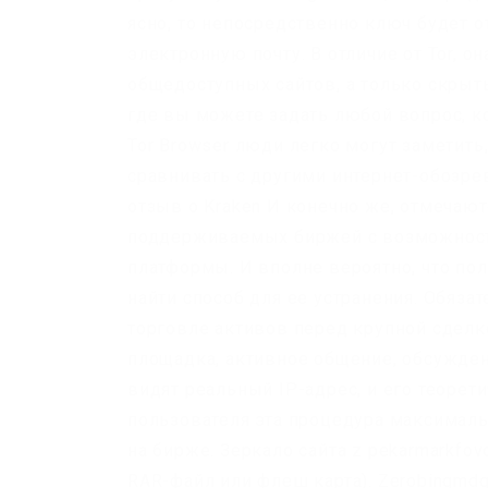
ясно, то непосредственно ключ будет о
электронную почту. В отличие от Tor, 
общедоступных сайтов, а только скрыт
где вы можете задать любой вопрос, к
Tor Browser люди легко могут заметить,
сравнивать с другими интернет-обозрев
отзыв о Kraken И конечно же, отмечаю
поддерживаемых биржей с возможност
платформы. И вполне вероятно, что пол
найти способ для ее устранения. Обяза
торговле активов перед крупной сделко
площадка, активное общение, обсуждени
видят реальный IP-адрес, и его теорет
пользователя эта процедура максималь
на бирже. Зеркало сайта z pekarmarkfo
RAR-файл или флеш карта). Zerobinqmdqd