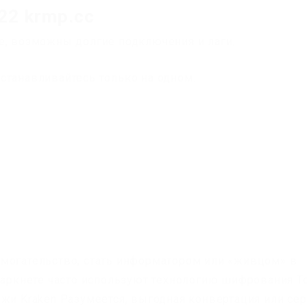
22 krmp.cc
е, возможны долгие подключения и лаги.
станавливайтесь только на одном.
ымогательство, стать информатором или «живцом» в
даркнете часто используют технологию шифрования To
ржи Kraken Разумеется, выгодная конвертация или се