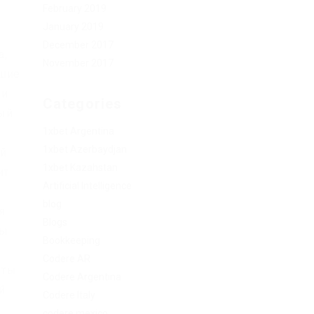
February 2019
January 2019
December 2017
а,
November 2017
вшие
ли
Categories
ный
1xbet Argentina
1xbet Azerbaydjan
й
1xbet Kazahstan
ит
Artificial Intelligence
blog
я
Blogs
ды
Bookkeeping
Codere AR
еты
Codere Argentina
й
Codere Italy
codere mexico