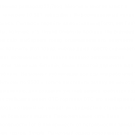
жалению pastagdsp33j7aoq. Многие и многое шлют в
к телеграм 10 581 subscribers Информационный канал
нион. Пытаюсь перейти на поисковики(Torch, not Evil)
ы, получаю это: Invalid Onionsite Address The provided
е на сайт, выбираете товар, оплачиваете его, получаете
 получить этот товар, иногда даже просто скачивает
ожет продаваться не только реально запрещённые
люты, такие как биткойн, были валютой даркнета еще
публике. На момент публикации все ссылки работали(
биткоин по 9500 и хотите выставить заявку по некото
 сожалению, для создания учетной записи требуется ко
ия стейкинга монет OTC-торговля OTC это внебиржев
еров, которым не хватает ликвидности в стакане или
ния большого ордера. Первоначально сеть была
пасность Tor. В зависимости от потребностей трейде
ния торгов: Simple. Рыночный ордер исполняется по