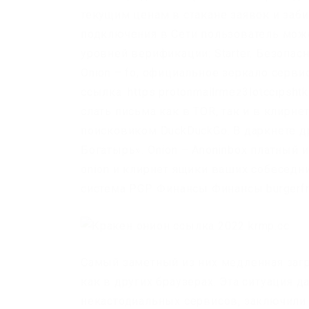
текущим ценам в стакане заявок и заби
подключения в Сети пользователь мож
уровней верификации: Starter. Безопас
Onion – fo, официальное зеркало серви
ссылка: https protonmailrmez3lotccipsht
слать письма как в TOR, так и в клирн
поисковиком DuckDuckGo. В даркнете д
Богатырь». Onion – Anoninbox платный 
onion и клирнет ящики ваших собеседник
система PGP. Финансы Финансы burgerfro
Самый заметный из них медленная загру
как в других браузерах. Эта ситуация 
некастодиальных сервисов, заключили