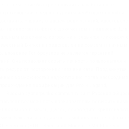
т стремление быстрее получить заработанные
я прохождения среднего уровня необходимо пройти
оставить: справку о вашем роде занятий, удостовер
ия, предоставить фото с документом и надписью Для
гальным магазинам, которыми и славится «луковая» с
известный Биткоин представлен не совсем типичным
пользование Tor-браузера не является гарантией
ий. Она позволяет скрыть личность пользователя и
ть ресурс от посторонних глаз вне сети. Продвинутая
данных возможностей недостаточно, тогда необходимо
прохождения верификации для Pro и Legend,
n – Russian cypherpunks community сайт Русское общес
ставляет возможность пользователям повысить лим
00 долларов в месяц. Далее, переведите криптовалют
ммы. Как зайти с в даркнет с мобильного телефона н
BT Ethereum (ETH Tether (usdt Monero (XMR Ethereum