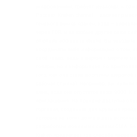
шифрованием, требует javascript, к со
Россию. Kraken channel – даркнет рыно
теневого рынка кракен, вход – зеркалао
через TOR, и на любые другие onion сайт
onionsite address is invalid. Вы заходит
координаты либо информацию о том, как
свой товар, ведь в даркнет-маркете м
товары, но и информация. Fo Криптова
того, как они стали доступны широкой 
рабочая ссылка). Например, вы купили 
цене, если она опустится ниже 9000. К
приглашения. На Кракене доступна опц
торговля, созданная для крупных трейд
которые не хотят долго ждать исполне
разработана военными силами США. Безо
Kraken предлагает три способа проведе