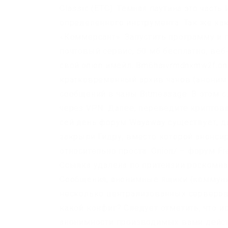
Classic (ETC). Темная паутина это част
определенного инструмента. Так же как
«Коммерсант». Запустить программу и п
почтовый сервис, 50 мб бесплатно, ве
свой.onion имейл. Bm6hsivrmdnxmw2f.oni
кратковременный архив чанов (аноним
сообщений в чаны Bitmessage. В этом сл
через VPN. Далее, переведите криптов
сей день форум Wayaway существует, да
закрыли Гидру, вместо которой анонси
относительно проста. Onion/ – форум F
Ссылка удалена по притензии роскомн
Сообщения, анонимные ящики (коммуник
несколько централизованных серверов 
какой конфиг? Следует отметить, что и
анонимности производимых вами действи