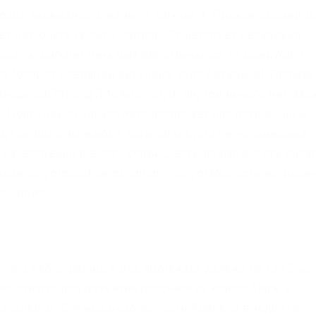
рает ликвидность из него. Случай 1: Прокси-сервер Д
ет включить прокси-сервер. Существует несколько
ность в DarkNet Чем DarkNet отличается от DeepWeb?
са (оборот операций биткоина, курс биткоина). Прямая
kleegetolb73fuirgj7r4o4vfu7ozyd. Внутри ничего нет. Мо
ет. Поисковики Tor Browser встречает нас встроенным
ругое дело: на выбор есть «Флибуста» и «Словесный
и качественный e-mail сервис, есть возможность писа
ов scryptmaildniwm6.onion – ScryptMail есть встроен
z4jrjwt.
зка веб-страниц, и она протекает далеко не так быст
дает стимул для развития российских криптобирж и
 эксперты. Служба безопасности Кракена внедрила