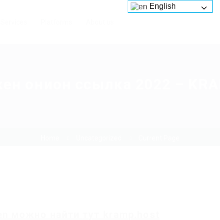
English
Services
Platforms
About us
кен онион ссылка 2022 – KRA
Home
Uncategorized
Current Page
en
можно найти
тут
kramp.host