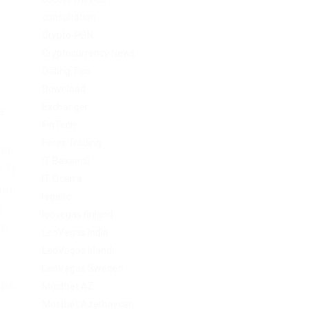
consultation
Crypto-PBN
Cryptocurrency News
Dating Tips
Download
Exchanger
е
FinTech
Forex Trading
 до
IT Вакансії
171
IT Освіта
рой
legalrc
д
leovegas finland
ая
LeoVegas India
LeoVegas Irland
LeoVegas Sweden
ра,
Mostbet AZ
Mostbet Azerbaycan