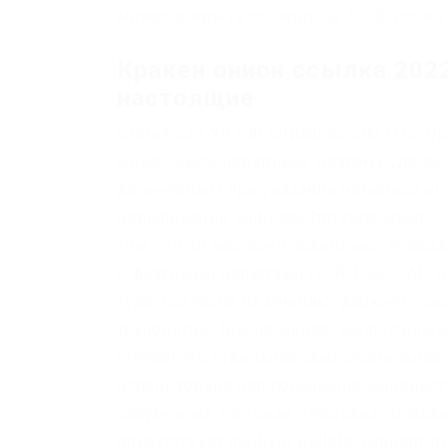
может открыть позиций на 5000, если у 
Кракен онион ссылка 2022
настоящие
Статья 222 УК РФ штраф до 200 тыс. П
может быть неверным, поэтому уделяем
дальнейшем при указании неверной инф
верификации. Qubesos4rrrrz6n4.onion –
том, что он настроен правильно, перейди
с фиатными валютами (EUR, USD, CAD, G
туда. Согласно их мнению, даркнет ос
технологий. Тем не менее, вы должны 
Freenet это отдельная самостоятельная
использована для посещения общедосту
зарубежная торговая площадка, обеща
присутствует multisig wallets, саппорт