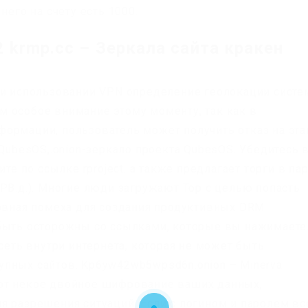
него на счету есть 1000.
 krmp.cc – Зеркала сайта кракен
ри использовании VPN определение геолокации систе
 особое внимание этому моменту, так как в
ормации, пользователь может получить отказ на эта
 QubesOS,.onion-зеркало проекта QubesOS. Убедитесь 
те по ссылке rproject. а также предлагает торги в па
PB.д.). Многие люди загружают Тор с целью попасть
новная помеха для создания продуктивных DRM
быть осторожны со ссылками, которые вы нажимаете
 сеть внутри интернета, которая не может быть
пных сайтов. Kp6yw42wb5wpsd6n.onion – Minerva
ют некое двойное шифрование ваших данных,
 для разрешения ситуаций. Если с логином и паролем вс