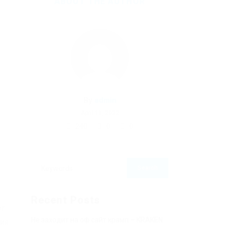
ABOUT THE AUTHOR
By
admin
April 11, 2022
240
0
0
Recent Posts
r.
Не заходит на оф сайт крамп – KRAKEN.
рия