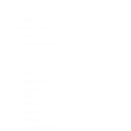
Mostbet in Turkey
ля
Mostbet India
Mostbet Kazahstan
Mostbet Poland
mostbet UZ
жет
Mostbet Uzbekistan
News
Omg
ть в
Omg ссылка
ная
PinUp AZ
PinUp Azerbaydjan
PinUp Brazil
PinUp Russian
PinUp Turkey
ро,
PL vulkan vegas
Sober living
Software development