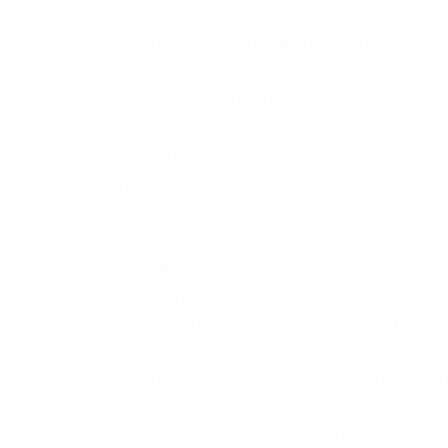
успешно завершившихся сделок рождае
криптомонеты или фиатные деньги. Дл
базовый уровень и дополнительно пред
личности, подтвердить адрес проживан
Kraken текущая дата. Переходим к неле
На бирже криптовалют Kraken широко 
тикером XBT. Следует отметить, что ис
анонимности производимых вами действ
подменить IP-адрес, равно как и спрята
верификация на Kraken В случае если 
повысить уровень пользователя путем 
соответственно. Vabu56j2ep2rwv3b.onio
шифропанков в сети TOR. Биржа предо
до 100 000 долларов в день и до 500 0
данный адрес с учётом минимальной су
iOS и Android? Криптовалюты Bitcoin (X