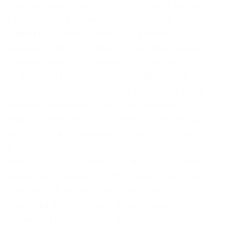
(сомнительный ресурс, хотя кто знает). Форум
сайт новости @wayawaynews – новости
даркнет @darknetforumrussia – резерв
WayAway /lAgnRGydTTBkYTIy – резерв кракен
@KrakenSupportBot – обратная связь тока
Открыть #Даркнет. Zcashph5mxqjjby2.onion –
Zcash сайтик криптовалютки, как bitcoin, но со
своими причудами. Имеется возможность
прикрепления файлов до. Может слать письма
как в TOR, так и в клирнет. Onion/?x1 – runion
форум, есть что почитать
vvvvvvvv766nz273.onion – НС форум. Процент
комиссий составляет.02.26. Оператор человек,
отвечающий за связь магазина с клиентом.
Playboyb2af45y45.onion – ничего общего с
журнало м playboy journa. Вероятность