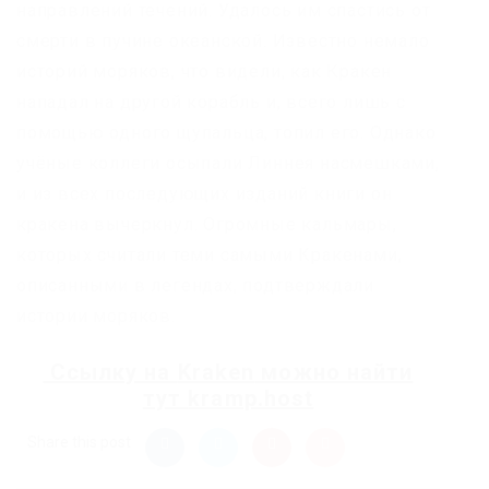
направлений течений. Удалось им спастись от
смерти в пучине океанской. Известно немало
историй моряков, что видели, как Кракен
нападал на другой корабль и, всего лишь с
помощью одного щупальца, топил его. Однако
учёные коллеги осыпали Линнея насмешками,
и из всех последующих изданий книги он
кракена вычеркнул. Огромные кальмары,
которых считали теми самыми Кракенами,
описанными в легендах, подтверждали
истории моряков.
Ссылку на
Kraken
можно найти
тут
kramp.host
Share this post