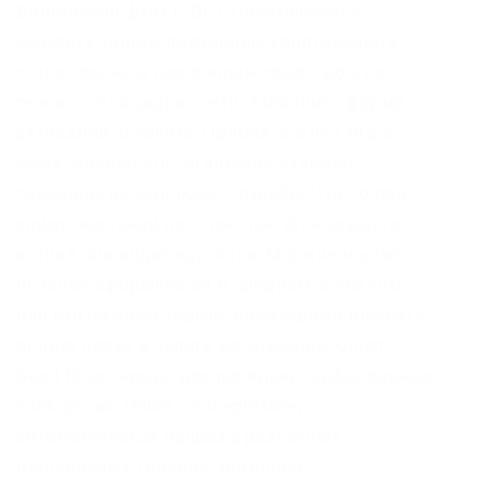
Британский фунт (GBP). Практически с
момента своего появления, криптовалюта
стала главным платежным средством на
теневых площадках сети. Заполнить форму
активации аккаунта. Прямая ссылка: https
searx. Кракен это гигантский кальмар,
головоногий моллюск. Спасибо! Что-то про
аниме-картинки пок-пок-пок. Для каждого
актива она индивидуальна. Маржинальная
позиция оформляется в среднем, сложном
или Pro режиме торгов, необходимо выбрать
опцию плечо и задать её значение. Onion –
Dead Drop сервис для передачи шифрованных
сообщений. Onion – SleepWalker,
автоматическая продажа различных
виртуальных товаров, обменник