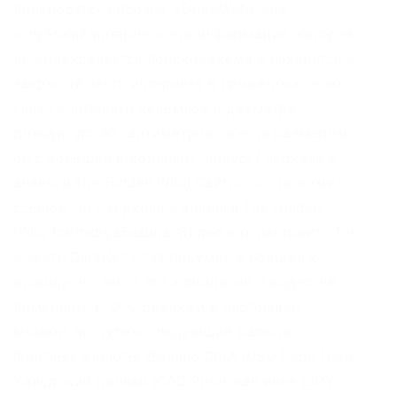
понадобятся bitcoinы. «DeepWeb» или
«глубокий интернет» это информация, которая
не индексируется поисковиками и находится в
закрытой части интернета в приватных сетях.
Глаз гигантского кальмара в диаметре
доходит до 40 сантиметров то есть размером
он с большой школьный глобус! ( зеркала и
аналоги The Hidden Wiki) Сайты со списками
ссылок Tor ( зеркала и аналоги The Hidden
Wiki) torlinkbgs6aabns. Видео как настроить Tor
и зайти DarkNet Я тут подумал и пришел к
выводу что текст это хорошо, но и видео не
помешает. К OTC сделкам в настоящий
момент доступны следующие валюты:
Фиатные валюты Доллар США (USD Евро (EUR
Канадский доллар (CAD Японская иена (JPY