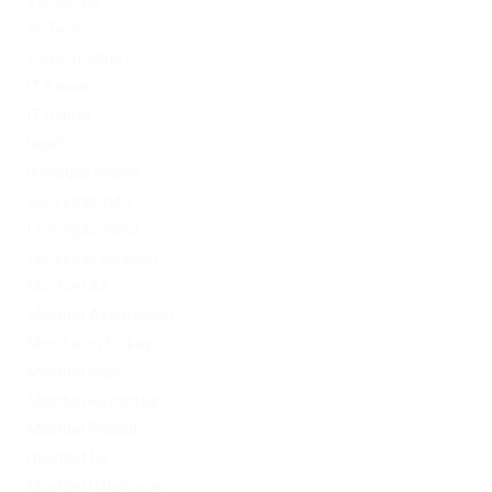
Exchanger
FinTech
Forex Trading
IT Вакансії
IT Освіта
legalrc
leovegas finland
LeoVegas India
LeoVegas Irland
LeoVegas Sweden
Mostbet AZ
Mostbet Azerbaycan
Mostbet in Turkey
Mostbet India
Mostbet Kazahstan
Mostbet Poland
mostbet UZ
Mostbet Uzbekistan