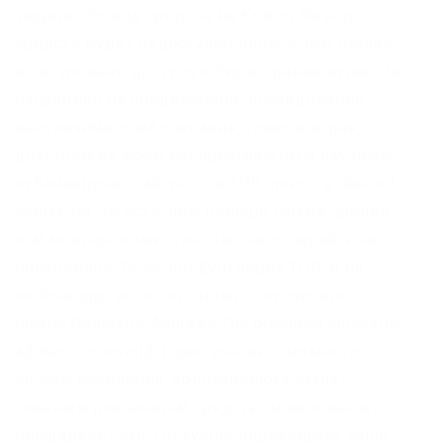
защиты. Вывод средств на Kraken Вывод
средств будет недоступен лишь в том случае,
если уровень доступа к бирже равен нулю. Он
направлен на продвижение исследований
неизлечимых заболеваний, таких как рак, с
доступом ко всем беспристрастным научным
публикациям. Сайты сети TOR, поиск в darknet,
сайты Tor. То есть, чем больше сумма сделки
тем меньше комиссия. Пытаюсь перейти на
поисковики(Torch, not Evil) через TOR, и на
любые другие onion сайты, получаю это:
Invalid Onionsite Address The provided onionsite
address is invalid. Практически с момента
своего появления, криптовалюта стала
главным платежным средством на теневых
площадках сети. Он лучше индексирует.onion-