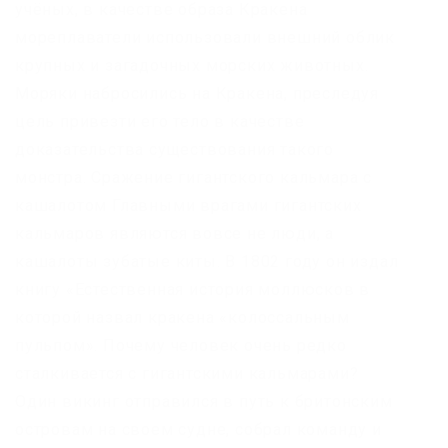
учёных, в качестве образа Кракена
мореплаватели использовали внешний облик
крупных и загадочных морских животных.
Моряки набросились на Кракена, преследуя
цель привезти его тело в качестве
доказательства существования такого
монстра. Сражение гигантского кальмара с
кашалотом Главными врагами гигантских
кальмаров являются вовсе не люди, а
кашалоты зубатые киты. В 1802 году он издал
книгу «Естественная история моллюсков в
которой назвал кракена «колоссальным
пульпом». Почему человек очень редко
сталкивается с гигантскими кальмарами?
Один викинг отправился в путь к бритонским
островам на своем судне, собрал команду и