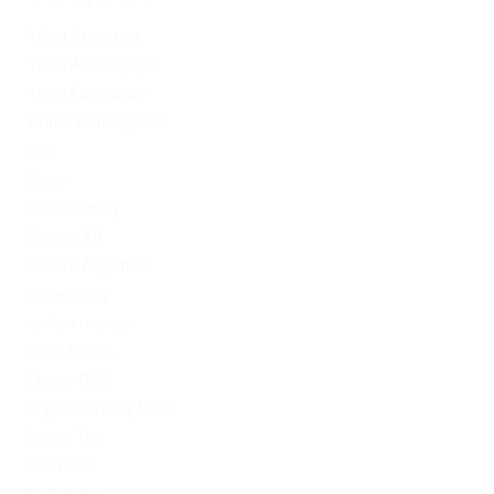
1xbet Argentina
1xbet Azerbaydjan
1xbet Kazahstan
Artificial Intelligence
blog
Blogs
Bookkeeping
Codere AR
Codere Argentina
Codere Italy
codere mexico
consultation
Crypto-PBN
Cryptocurrency News
Dating Tips
Download