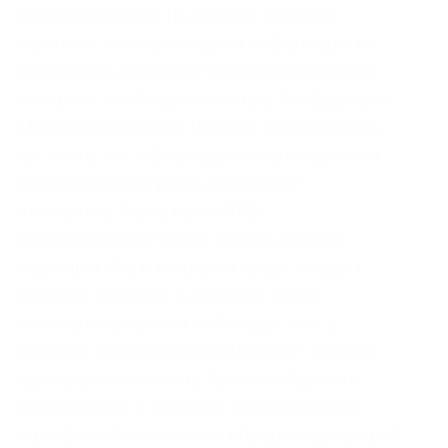
указанные выше. На главной странице
торгового счета размещена информация по
котировкам, торговом балансе и открытым
позициям. Необходимо скачать Tor-браузер с
официального сайта. Что еще немаловажно,
так это то, что информация о стране должна
соответствовать реальному месту
жительства. Фарту масти АУЕ!
Криптовалютная биржа Кракен одна из
старейших бирж в отрасли среди текущих
лидеров. Впрочем, в даркнете своих
поисковиков чуть ли не больше, чем в
клирнете. Vabu56j2ep2rwv3b.onion – Russian
cypherpunks community Русское общество
шифропанков в сети TOR. Он даже имеет
сертификат безопасности http для еще лучшей