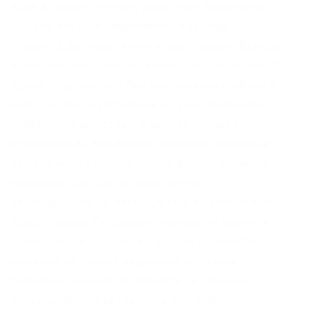
взял в дорогу вельву, дабы путь пророчила.
Однако это был современный танкер,
стальной, размером почти как стадион. Вскоре
были найдены ещё несколько экземпляров. С
одной стороны, все без исключения рыбаки и
матросы были убеждены в существовании
«северного монстра». В другой истории,
описанной де Монфором, морское чудовище
за одну ночь утопило целых десять военных
кораблей. Они были совершенно
безобидными, но легендарный Кракен это не
просто зверь. Остальные ученые не приняли
такую гипотезу, полагая, что свидетельства
моряков не самый надежный источник,
поскольку они могли принять за кракена
вулканическую активность или смену