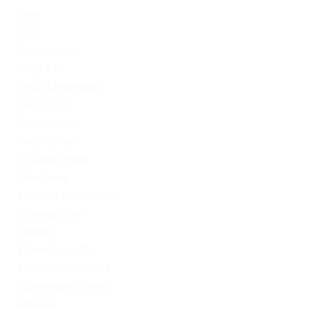
News
Omg
Omg ссылка
PinUp AZ
PinUp Azerbaydjan
PinUp Brazil
PinUp Russian
PinUp Turkey
PL vulkan vegas
Sober living
Software development
Uncategorized
Updates
Vulkan Vegas DE
Vulkan Vegas Poland
VulkanVegas Poland
Windows