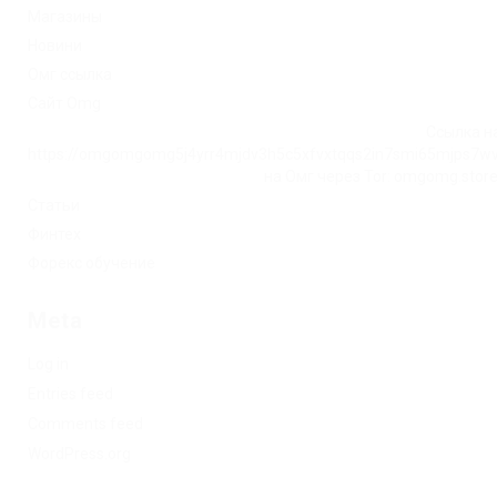
Магазины
Новини
Омг ссылка
Сайт Omg
Ссылка на
https://omgomgomg5j4yrr4mjdv3h5c5xfvxtqqs2in7smi65mjps7w
на Омг через Tor: omgomg.stor
Статьи
Финтех
Форекс обучение
Meta
Log in
Entries feed
Comments feed
WordPress.org