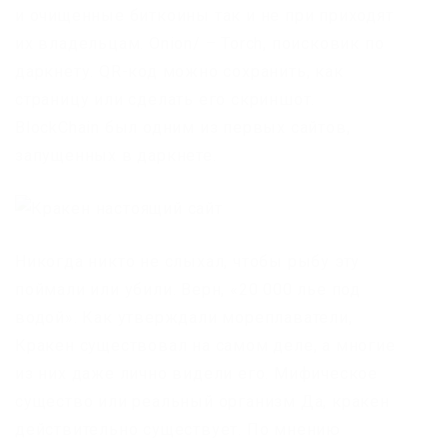
и очищенные биткоины так и не при приходят
их владельцам. Onion/ – Torch, поисковик по
даркнету. QR-код можно сохранить, как
страницу или сделать его скриншот.
BlockChain был одним из первых сайтов,
запущенных в даркнете.
Никогда никто не слыхал, чтобы рыбу эту
поймали или убили. Верн, «20 000 лье под
водой». Как утверждали мореплаватели,
Кракен существовал на самом деле, а многие
из них даже лично видели его. Мифическое
существо или реальный организм Да, кракен
действительно существует. По мнению