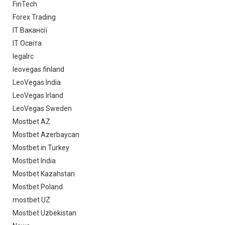
FinTech
Forex Trading
IT Вакансії
IT Освіта
legalrc
leovegas finland
LeoVegas India
LeoVegas Irland
LeoVegas Sweden
Mostbet AZ
Mostbet Azerbaycan
Mostbet in Turkey
Mostbet India
Mostbet Kazahstan
Mostbet Poland
mostbet UZ
Mostbet Uzbekistan