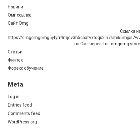
Новини
Омг ссылка
Сайт Omg
Ссылка на
https://omgomgomg5j4yrr4mjdv3h5c5xfvxtqqs2in7smi65mjps7w
на Омг через Tor: omgomg.stor
Статьи
Финтех
Форекс обучение
Meta
Log in
Entries feed
Comments feed
WordPress.org