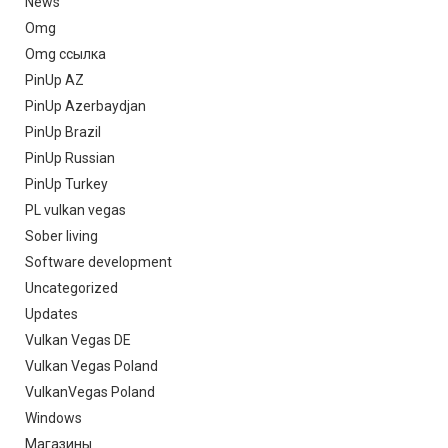
News
Omg
Omg ссылка
PinUp AZ
PinUp Azerbaydjan
PinUp Brazil
PinUp Russian
PinUp Turkey
PL vulkan vegas
Sober living
Software development
Uncategorized
Updates
Vulkan Vegas DE
Vulkan Vegas Poland
VulkanVegas Poland
Windows
Магазины