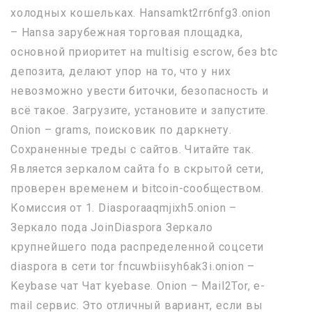
холодных кошельках. Hansamkt2rr6nfg3.onion
– Hansa зарубежная торговая площадка,
основной приоритет на multisig escrow, без btc
депозита, делают упор на то, что у них
невозможно увести биточки, безопасность и
всё такое. Загрузите, установите и запустите.
Onion – grams, поисковик по даркнету.
Сохраненные треды с сайтов. Читайте так.
Является зеркалом сайта fo в скрытой сети,
проверен временем и bitcoin-сообществом.
Комиссия от 1. Diasporaaqmjixh5.onion –
Зеркало пода JoinDiaspora Зеркало
крупнейшего пода распределенной соцсети
diaspora в сети tor fncuwbiisyh6ak3i.onion –
Keybase чат Чат kyebase. Onion – Mail2Tor, e-
mail сервис. Это отличный вариант, если вы