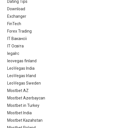
Dating Tips
Download
Exchanger
FinTech
Forex Trading
IT Вакансії
IT Освіта
legalrc
leovegas finland
LeoVegas India
LeoVegas Irland
LeoVegas Sweden
Mostbet AZ
Mostbet Azerbaycan
Mostbet in Turkey
Mostbet India
Mostbet Kazahstan
Mostbet Poland