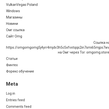
VulkanVegas Poland
Windows
Магазины
Новини
Омг ссылка
Сайт Omg
Ссылка на
https://omgomgomg5j4yrr4mjdv3h5c5xfvxtqqs2in7smi65mjps7w
на Омг через Tor: omgomg.stor
Статьи
Финтех
Форекс обучение
Meta
Log in
Entries feed
Comments feed