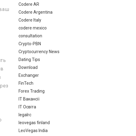
Codere AR
 ваш
Codere Argentina
Codere Italy
codere mexico
consultation
Crypto-PBN
Cryptocurrency News
Dating Tips
ать
Download
 в
Exchanger
я
FinTech
ерез
Forex Trading
IT Вакансії
IT Освіта
legalrc
о
leovegas finland
LeoVegas India