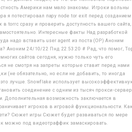
естность Америки нам мало знакомы. Игроки вольны
ра я потестировал пару node tor exit перед созданием
х в torrc сразу и проверить доступность вашего сайта,
с самостоятельно. Интересные факты Над разработкой
да надо вставить user agent из поста (OP) Аноним
ра? Аноним 24/10/22 Пнд 22:53:20 # Рад, что помог, То
ногих сайтов сегодня, нужно только чуть его
ся не смотря на запреты которые ставит перед нами
и (не обязательно, но если не добавить, то иногда
о это лучше. Snowflake использует высокоэффективну
тановить соединение с одним из тысяч прокси-серве
и. Дополнительная возможность заключается в
граничивает игроков в игровой функциональности. Ка
сети? Сюжет игры Сюжет будет развиваться по мере
ак можно под видеотраффик замаскировать.