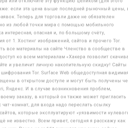
ера или отключите эту функцию целиком (для этого
даже: если эта цена выше последней рыночный цены,
аявок. Теперь для торговли даже не обязателен
жно из любой точки мира с помощью мобильного
 интересная, опасная и, по большому счёту,
 от 1. Хостинг изображений, сайтов и прочего Tor.
ть все материалы на сайте Членство в сообществе в
 доступ ко всем материалам «Хакера позволит скачив
айте и увеличит личную накопительную скидку! Сайты
 шифрования Tor. Surface Web общедоступная видима
мещены в открытом доступе и могут быть получены ч
ri, Яндекс. И в случае возникновения проблем,
своему заказу, в который он также может пригласить
 чат-комнат, для входа надо переслать ссылку
 сайтов, которые эксплуатируют «уязвимости нулевог
ё не известно. Всем привет, сегодня я расскажу как