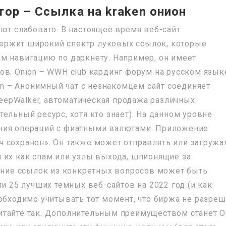
тор – Ссылка на kraken онион
ют слабовато. В настоящее время веб-сайт
одержит широкий спектр луковых ссылок, которые
м навигацию по даркнету. Например, он имеет
ов. Onion – WWH club кардинг форум на русском язык
ion – Анонимный чат с незнакомцем сайт соединяет
SleepWalker, автоматическая продажа различных
ельный ресурс, хотя кто знает). На данном уровне
ния операций с фиатными валютами. Приложение
 сохранен». Он также может отправлять или загружа
 их как спам или узлы выхода, шпионящие за
ие ссылок из конкретных вопросов может быть
ли 25 лучших темных веб-сайтов на 2022 год (и как
обходимо учитывать тот момент, что биржа не разреш
итайте так. Дополнительным преимуществом станет 