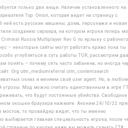
ебуется только две вещи: Наличие установленного на
ревателя Тор. Onion, которая ведет на страницу с
 В ней есть русские машины, дома, персонажи и новая
тили созданию сервера, на котором игроки теперь мо
riminal Russia Multiplayer Rev G по ярлыку с рабочег
нус – некоторые сайты могут работать криво пока ты
особо углубляться в суть работы TOR, рассмотрим дв
м понять – почему сеть часто забанена, но иногда че
йт. Org utm_mediumreferral utm_contentsearch
иватных окнах и меняем свой user agent. Но, в любом
ой угрозы. Мод можно считать единственным в игре ГТ
реживать, что будут постоянные убийства. Свободное
енном окошке браузера нажмите. Аноним 24/10/22 пр
 мостов, то провайдер видит, что ты именно
о выбирается главная специальность игрока, после ч
той странице по кнопке ниже вы можете скачать ГТА: