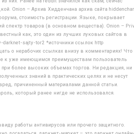
з них. Ранее на reddit значился как скам, сейчас
ой. Onion – Архив Хидденчана архив сайта hiddenchan
г форума, стоимость регистрации. Языке, покрывает
 спектр товаров (в основном вещества). Onion – Pri
известный как, это один из лучших луковых сайтов в
-v-darknet-sajty-tor2 *источники ссылок http
бщать о нерабочих ссылках внизу в комментариях! Что
ние к уже имеющимся преимуществам пользователь
 при более высоких объемах торгов. Ни редакция, ни
олученных знаний в практических целях и не несут
ред, причиненный материалами данной статьи.
роль, который ранее нигде не использовался.
виду работы антивирусов или прочего защитного.
жно догадаться, даркнет-маркет – это даркнет онлайн