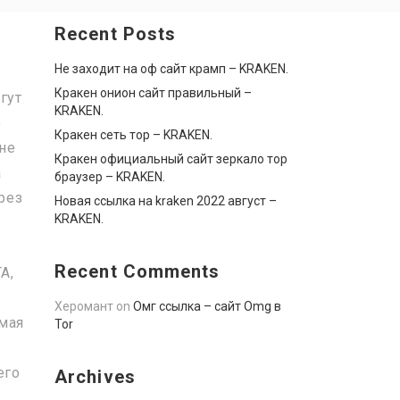
Recent Posts
Не заходит на оф сайт крамп – KRAKEN.
Кракен онион сайт правильный –
гут
KRAKEN.
о
Кракен сеть тор – KRAKEN.
 не
Кракен официальный сайт зеркало тор
а
браузер – KRAKEN.
рез
Новая ссылка на kraken 2022 август –
KRAKEN.
Recent Comments
А,
Херомант
on
Омг ссылка – сайт Omg в
ямая
Tor
его
Archives