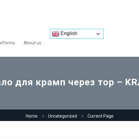
English
atforms
About us
ло для крамп через тор – K
Home
Uncategorized
Current Page