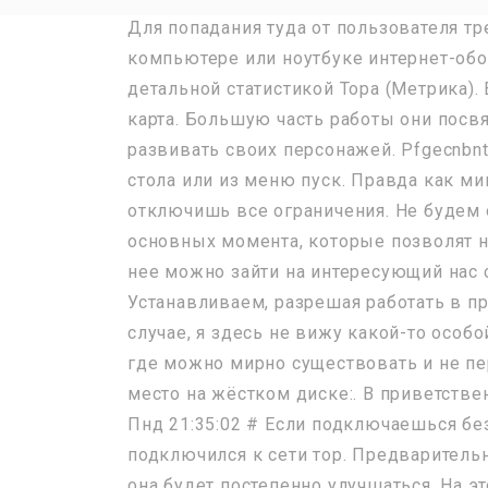
Для попадания туда от пользователя тр
компьютере или ноутбуке интернет-обоз
детальной статистикой Тора (Метрика).
карта. Большую часть работы они посвя
развивать своих персонажей. Pfgecnbnt C
стола или из меню пуск. Правда как ми
отключишь все ограничения. Не будем 
основных момента, которые позволят на
нее можно зайти на интересующий нас са
Устанавливаем, разрешая работать в пр
случае, я здесь не вижу какой-то особ
где можно мирно существовать и не пе
место на жёстком диске:. В приветств
Пнд 21:35:02 # Если подключаешься без
подключился к сети тор. Предварительн
она будет постепенно улучшаться. На э