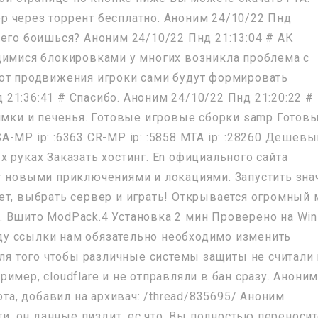
 через торрент бесплатно. Аноним 24/10/22 Пнд
Чего боишься? Аноним 24/10/22 Пнд 21:13:04 # АК
щимися блокировками у многих возникла проблема с
 от продвижения игроки сами будут формировать
21:36:41 # Спасибо. Аноним 24/10/22 Пнд 21:20:22 #
нямки и печенья. Готовые игровые сборки samp Готов
-MP ip: :6363 CR-MP ip: :5858 MTA ip: :28260 Дешевы
 руках Заказать хостинг. En официального сайта
т новыми приключениями и локациями. Запустить зна
ет, выбрать сервер и играть! Открывается огромный 
 Вшито ModPack.4 Установка 2 мин Проверено на Win
ноду ссылки нам обязательно необходимо изменить
для того чтобы различные системы защиты не считали 
имер, cloudflare и не отправляли в бан сразу. Анони
ота, добавил на архивач: /thread/835695/ Аноним
ти, он данные пиздит, ес что. Вы полностью переноси