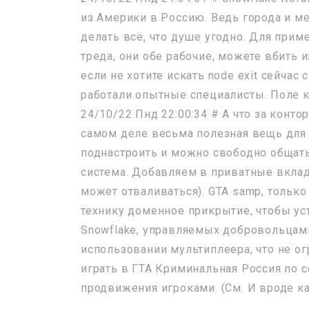
из Америки в Россию. Ведь города и м
делать всё, что душе угодно. Для приме
треда, они обе рабочие, можете вбить и
если не хотите искать node exit сейча
работали опытные специалисты. Поле ку
24/10/22 Пнд 22:00:34 # А что за конто
самом деле весьма полезная вещь для м
поднастроить и можно свободно общать
система. Добавляем в приватные вкладк
может отваливаться). GTA samp, тольк
технику доменное прикрытие, чтобы ус
Snowflake, управляемых добровольцам
использовании мультиплеера, что не о
играть в ГТА Криминальная Россия по 
продвижения игроками. (См. И вроде к