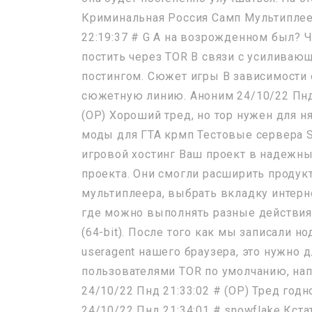
Криминальная Россия Самп Мультиплеер
22:19:37 # G А на возрожденном был? 
постить через TOR В связи с усиливаю
постингом. Сюжет игры В зависимости
сюжетную линию. Аноним 24/10/22 Пнд 
(OP) Хороший тред, но тор нужен для 
моды для ГТА крмп Тестовые сервера SA
игровой хостинг Ваш проект в надежных
проекта. Они смогли расширить продук
мультиплеера, выбрать вкладку интерн
где можно выполнять разные действия.
(64-bit). После того как мы записали 
useragent нашего браузера, это нужно 
пользователями TOR по умолчанию, напр
24/10/22 Пнд 21:33:02 # (OP) Тред годн
24/10/22 Пнд 21:34:01 # snowflake Кста