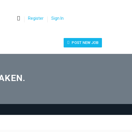
0
Register
Sign In
POST NEW JOB
RAKEN.