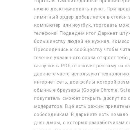
торговля. Смените данные прокси-серв
нужно деактивировать пункт. При про
лимитный ордер добавляется в стакан з
компьютер или ноутбук, торговать мо
телефона! Подведем итог Даркнет штука
большинству людей не нужная. Комиссия
Присоединись к сообществу чтобы чита
течение указанного срока откроет тебе
выпуски в PDF, отключит рекламу на с
даркнете часто используют технологию
интернет сеть, все файлы которой раз
обычные браузеры (Google Chrome, Safa
покупатель сможет открыть диспут по 
модератора. Ещё есть режим приватных
собеседникам. В даркнете есть немало
дня» дыры, о которых разработчикам ещ