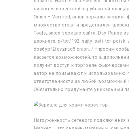
попасть. Ниже я перечисляю некоторые и
пиарится известной зарубежной площадк
Onion – Verified,.onion зеркало кардин
множество стран и представлен широкий
Tools,.onion-зеркало сайта. Day Ранее 
даркнете. p/tor/192-sajty-seti-tor-poisk
doe6ypf2fcyznaq5.onion, / *просим соо
касается возможностей, то в дополне
получит доступ к торговле фьючерсами
автор не призывают к использованию п
ответственности за любой возможный в
Обязательно придумайте уникальный па
Нагруженность сетевого подключения в
Маркет – это онлайн-магазин и, как мо