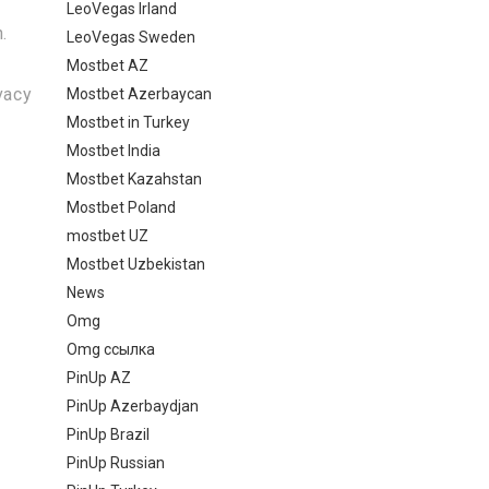
LeoVegas Irland
.
LeoVegas Sweden
Mostbet AZ
vacy
Mostbet Azerbaycan
Mostbet in Turkey
Mostbet India
Mostbet Kazahstan
Mostbet Poland
mostbet UZ
Mostbet Uzbekistan
News
Omg
Omg ссылка
PinUp AZ
PinUp Azerbaydjan
PinUp Brazil
PinUp Russian
-