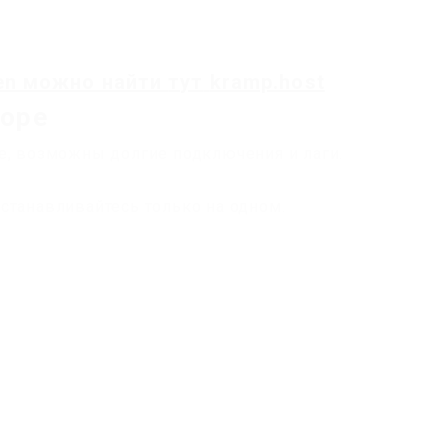
en
можно найти
тут
kramp.host
торе
е, возможны долгие подключения и лаги.
станавливайтесь только на одном.