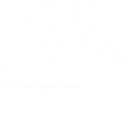
олзтим. Onion – простенький Jabber сервер в торе. On
е успешного завершения празднования окончания 2021
«тонких интеллектуальных занятий» и решено было
писки. К тому же не факт, что такие усилия вообще бу
сть из них связана с наркоторговлей, но из песни сл
ним. Onion – RetroShare свеженькие сборки ретрошар
SecureDrop отправка файлов и записочек журналистам 
.onion – Tor Project Onion спи. Английский язык. Торго
меет легкий и удобный дизайн.
ре – Сайт кракен висит
пасть туда. DuckDuckGo крупнейшая поисковая систе
екеры и не собирает ваши личные данные. На форуме
т вам 100 гарантию надежности проведения сделок. Н
ые версии, претендующие на подлинность. 5/5 Ссылка