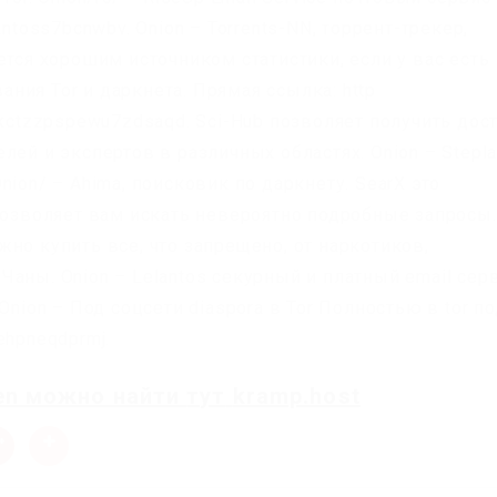
ntoss7bcnwbv. Onion – Torrents-NN, торрент-трекер,
ется хорошим источником статистики, если у вас есть
ия Tor и даркнета. Прямая ссылка: http
gkctzzpspewu7zdsaqd. Sci-Hub позволяет получить дос
лей и экспертов в различных областях. Onion – Stepl
ion/ – Ahima, поисковик по даркнету. SearX это
 позволяет вам искать невероятно подробные запросы.
но купить все, что запрещено, от наркотиков,
аны. Onion – Lelantos секурный и платный email сер
Onion – Под соцсети diaspora в Tor Полностью в tor п
ehpneqdprmj.
en
можно найти
тут
kramp.host