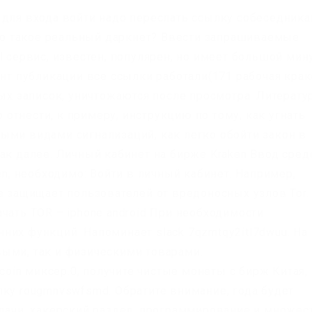
 для входа войти надо переслать ссылку собеседника
 что такое реальный даркнет? Ввести запрашиваемые
l сервис, известен, популярен, но имеет большой мин
ент публикации все ссылки работали(171 рабочая кра
вых записок, уничтожаются после просмотра. Литератур
отнести, к примеру, инструкцию по тому, как угнать
ыми видами сигнализаций, как легко обойти закон в
ак далее. Личный кабинет на бирже Kraken Ввод сред
en, необходимо: Войти в личный кабинет. Например,
е защищает пользователей от вредоносных узлов Tor.
чать TOR – iphone android При необходимости
них функций. Напоминает slack 7qzmtqy2itl7dwuu. На
ыми, так и физическими товарами.
tcoin миксер.0, получите чистые монеты с бирж Китая, 
лку rougmnvswfsmd. Обратите внимание, года будет
здачи, хакерский раздел, программирование и множес