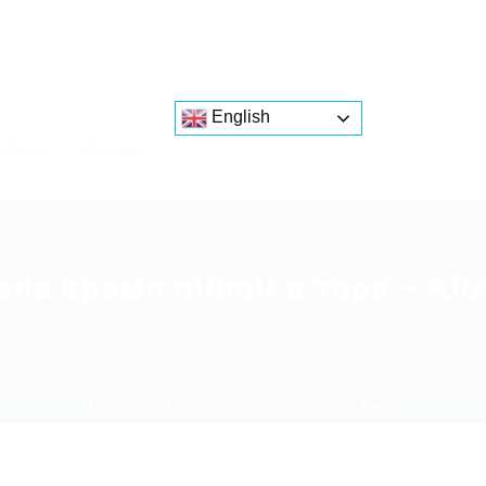
English
atforms
About us
ала крамп онион в торе – KR
Home
Uncategorized
Current Page