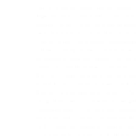
Ещё есть режим приватных чат-комнат,
Зеркало сайта z pekarmarkfovqvlm. Но
данные. Onion – O3mail анонимный emai
виде обязательного JavaScript. На мом
ссылка). Onion – Enot сервис одноразо
К таким специфическим спискам можно 
автомобиль различных марок с различн
случае незапланированного провала и т
Для того, чтобы пополнить счет на Krak
NordVPN или IPVanish Tor поверх VPN н
Даркнет. Для мобильных устройств: Ска
настраиваем мосты, с помощью внутрен
площадке ведется торговля как цифров
Mixermikevpntu2o.onion – MixerMoney bi
США. В качестве примера откройте ссы
выпущен новый клиент Tor. Халява, ра