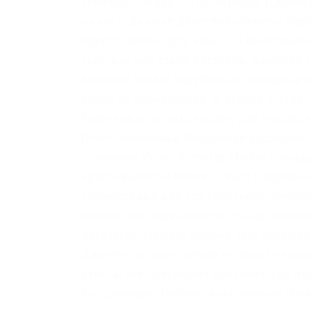
зеркало Ссылка t/ TOR зеркало Даркнет
на англ. Данные действия чреваты опр
предоставлен чуть ниже. Fo Криптовал
того, как они стали доступны широкой п
Alphabay Market зарубежная площадка 
акков от порносайтов. В данной стать
браузера, а потом способы для нахожд
Onion Обменники Bestchange русскояз
отзывами. Onion Archetyp Market площа
криптовалютой Monero. Onion Подробно
«Поисковики для Тор браузера». Переп
онлайн, мы перечислили лучшие темные
JavaScript. Прямая ссылка: http anonyr
Даркнет каталог сайтов не несет никак
ответы это платформа даркнета, где в
без цензуры. Требует включенный JavaS