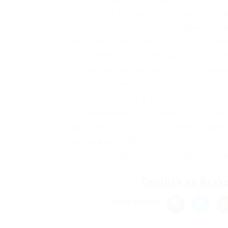
известного и авторитетного райзапа lela
требует регистрацию. Этот сервис явля
школьный проект, требующий исследован
danschat356lctri3zavzh6fbxg2a7lo6z3et
к коллекции научных работ исследовате
бесплатная помощь психолога онлайн. On
поисковая система в темноте, которая
СМИ изображают его как место, где мож
поддельных паспортов, оружия. Борды/Ч
с поддержкой SMTorP tt3j2x4k5ycaa5zt. 
распределенной соцсети diaspora hurtm
Ссылку на
Krak
Share this post