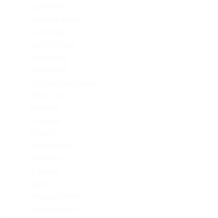
Codere AR
.
Codere Argentina
Codere Italy
codere mexico
ion
consultation
Crypto-PBN
ей
Cryptocurrency News
Он
Dating Tips
Download
Exchanger
FinTech
TC.
Forex Trading
чко
IT Вакансії
on-
IT Освіта
legalrc
leovegas finland
LeoVegas India
 от