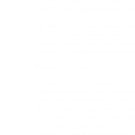
загружать каждую ссылку из списка, что
Bitcoin Fog микс-сервис для очистки б
попадаются отзывы, что это скам и очи
Сайт Mailpile.onion может анонимно з
такой как Gravatar. Вы можете выбрать
серфинг. Попробуйте найти его с помо
через not Evil. Система рейтингов прод
Наверняка, вам будет интересно узнать 
Первая анонимная фриланс биржа перва
Weasyl Галерея фурри-артов Еще сайты 
моментальными сообщениями с Админа
подтверждения данных) valhallaxmn3fy
ареста одного из администраторов в 2017
трекера, скачивание без регистрации. 3