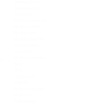
LeoVegas Irland
LeoVegas Sweden
Mostbet AZ
Mostbet Azerbaycan
туп
Mostbet in Turkey
a
Mostbet India
Mostbet Kazahstan
Mostbet Poland
mostbet UZ
Mostbet Uzbekistan
вис
News
од
Omg
Omg ссылка
PinUp AZ
PinUp Azerbaydjan
PinUp Brazil
PinUp Russian