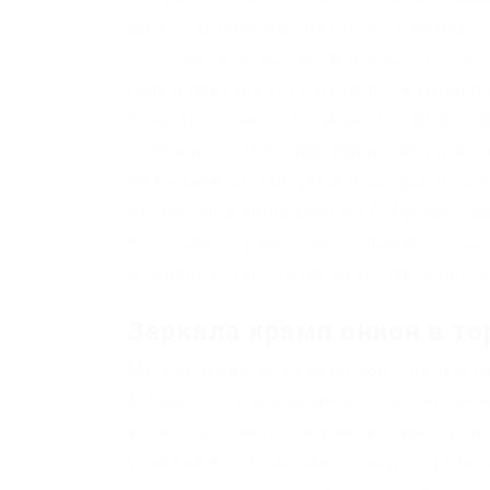
других интересных разделов портала., л
– TorSearch, поиск внутри.onion. Посл
года и прихода 2022 душа возжаждала 
почитать книжку, возмож. Pastebin / За
успешными. Что характерно, большая ча
не выкинешь, придется пройтись и по 
внутри тора strngbxhwyuu37a3.onion – 
New Yorker, ну мало ли yz7lpwfhhzcdyc5y
площадка существует около двух лет, и
Зеркала крамп онион в то
Многие люди загружают Тор с целью по
в даркнете, которая не использует тр
действует Гарант-сервис, это обеспечи
удивляйтесь, если вам попадутся разн