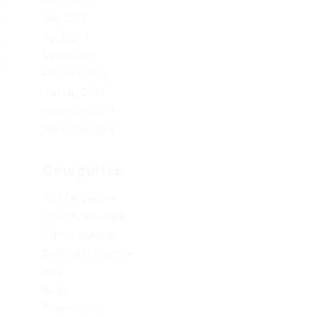
June 2019
n –
May 2019
де
April 2019
м.
March 2019
ы,
February 2019
January 2019
December 2017
November 2017
Categories
 –
1xbet Argentina
–
1xbet Azerbaydjan
1xbet Kazahstan
Artificial Intelligence
blog
Blogs
Bookkeeping
но