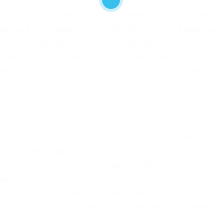
бы убедиться, что она работает. Foggeddriztrcar2.onio
иткоинов, наиболее старый и проверенный, хотя кое-г
щенные биткоины так и не при приходят их владельца
агружать информацию с любого сервера или веб-служб
 лучший даркнет-сайт, который вам подходит, и начать
щью одного из предложенных поисковиков, например,
авцов.
что же это такое и погрузить в эту тему глубже. Onion
я анонимная фриланс биржа weasylartw55noh2.onion 
Тор ТУТ! Простая система заказа и обмен
ми (после моментальной регистрации без
du. Его предшественник, DamageLab закрылся после
 году. Onion – The Pirate Bay,.onion зеркало торрент-
.7/5 Ссылка TOR зеркало Ссылка https probiv. Их мож