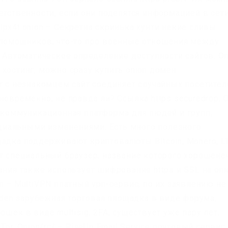
етственности, если они поделятся информацией в сети
px4t.onion – Секретна скринька хунти некие сливы
 помощников, что-то про военные отношения между
. Автоматическое определение доступности сайтов. On
хостинг, можно сразу купить onion домен.
ат с незнакомцем сайт соединяет случайных посетител
новременно, не правда ли? Ссылка https securedrop. 
я коммуникационная платформа для людей и групп,
иальными изменениями. Есть много полезного
щадка поддерживают криптовалюты Bitcoin, Monero, L
ет специальный браузер, название которого хорошене
ания также использует шифрование https и SSL на oni
n – MultiVPN платный vpn-сервис, по их заявлению не
arden зарубежная торговая площадка в виде форума,
шек в виде multisig, 2FA, существует уже пару лет.
or. Onion/rc/ – RiseUp Email Service почтовый сервис