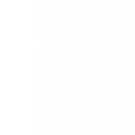
легко отследить и даже привлечь к отв
UPD: похоже сервис умер. Vtg3zdwwe4kl
мейлов анти-украинских деятелей и их
Украиной и Россией, насколько я понял
– Onion Недорогой и секурный луковый 
Tetatl6umgbmtv27.onion – Анонимный ч
в чат. Звучит пугающе и интригующе од
был создан в 1999 году как безопасна
работающих над освободительными соц
материала для новичков. Торговая пло
Для того чтобы туда попасть существу
скрыто и неизвестно. Кроме того, комп
сайте для дополнительной защиты. Onio
ведущий логов. Onion – The Majestic G
открытая регистрация, много всяких плю
Хостинг изображений, сайтов и прочего T