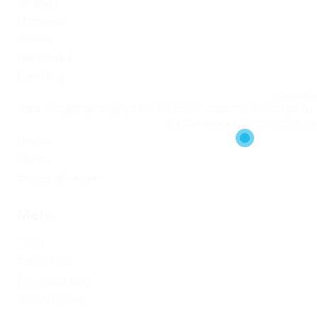
Windows
Магазины
Новини
Омг ссылка
Сайт Omg
Ссылка на
https://omgomgomg5j4yrr4mjdv3h5c5xfvxtqqs2in7smi65mjps7w
на Омг через Tor: omgomg.stor
Статьи
Финтех
Форекс обучение
Meta
Log in
Entries feed
Comments feed
WordPress.org