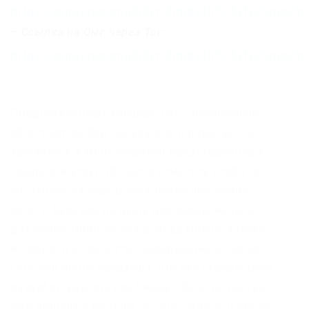
https://omgomgomg5j4yrr4mjdv3h5c5xfvxtqqs2i
–
Ссылка на Омг через Tor:
https://omgomgomg5j4yrr4mjdv3h5c5xfvxtqqs2i
Представленных товарах. |Что значительно
облегчает выбор покупателя и помогает не
запутаться в многообразии представленных
товаров и услуг. |Хочется отметить особо те
же записи сжигающиеся после прочтения,
просто бальзам на душу для параноиков, а
для особо мнительных всегда можно узнать
историю и количество завершённых сделок
того или иного продавца. |Но как утверждают
разработчики, эта проблема с безопасностью
уже решена и больше не повторится. |Есть ли