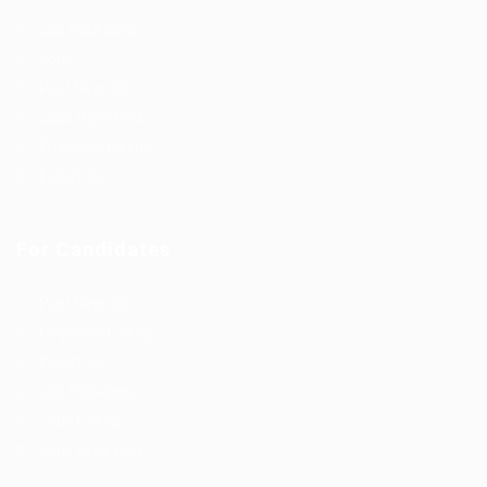
Job Packages
Jobs
Post New Job
Jobs Style Grid
Employer Listing
Industries
For Candidates
Post New Job
Employer Listing
Industries
Job Packages
Jobs Listing
Jobs Style Grid