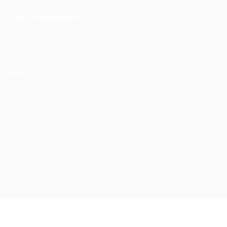
Office Address
Ziontech Consulting Services Inc
605 E Palace Parkway C3 Grand Prairie, Texas 75051
(800) 575-1491
hr@zionntech.com
Zoinntech © 2022, All Right Reserved.