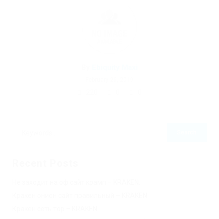
By
Ebiquity Maxi
February 26, 2019
220
0
0
Recent Posts
Не заходит на оф сайт крамп – KRAKEN.
Кракен онион сайт правильный – KRAKEN.
Кракен сеть тор – KRAKEN.