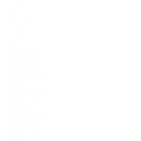
Exchanger
FinTech
Forex Trading
IT Вакансії
IT Освіта
legalrc
leovegas finland
LeoVegas India
LeoVegas Irland
LeoVegas Sweden
Mostbet AZ
Mostbet Azerbaycan
Mostbet in Turkey
Mostbet India
Mostbet Kazahstan
Mostbet Poland
mostbet UZ