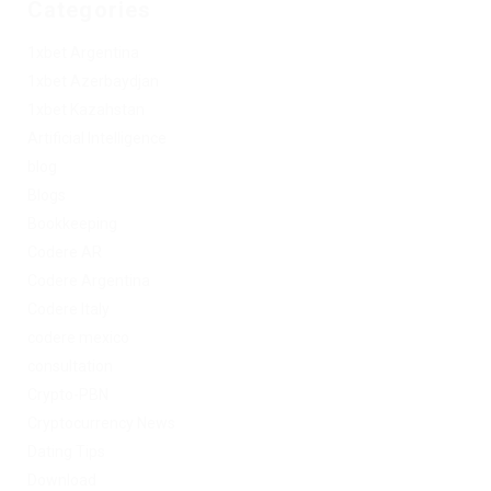
Categories
1xbet Argentina
1xbet Azerbaydjan
1xbet Kazahstan
Artificial Intelligence
blog
Blogs
Bookkeeping
Codere AR
Codere Argentina
Codere Italy
codere mexico
consultation
Crypto-PBN
Cryptocurrency News
Dating Tips
Download