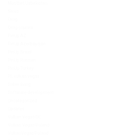
Mostbet Uzbekistan
News
Omg
Omg ссылка
PinUp AZ
PinUp Azerbaydjan
PinUp Brazil
PinUp Russian
PinUp Turkey
PL vulkan vegas
Sober living
Software development
Uncategorized
Updates
Vulkan Vegas DE
Vulkan Vegas Poland
VulkanVegas Poland