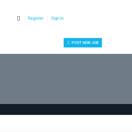
0
Register
Sign In
POST NEW JOB