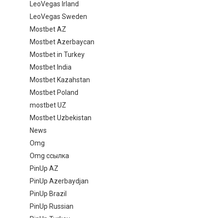
LeoVegas Irland
LeoVegas Sweden
Mostbet AZ
Mostbet Azerbaycan
Mostbet in Turkey
Mostbet India
Mostbet Kazahstan
Mostbet Poland
mostbet UZ
Mostbet Uzbekistan
News
Omg
Omg ссылка
PinUp AZ
PinUp Azerbaydjan
PinUp Brazil
PinUp Russian