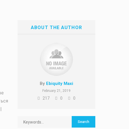
ABOUT THE AUTHOR
By
Ebiquity Maxi
February 21, 2019
не
217
0
0
ться
|
о