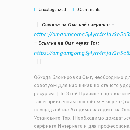
Uncategorized
0 Comments
Ссылка на Омг сайт зеркало
–
https://omgomgomg5j4yrr4mjdv3h5c5
–
Ссылка на Омг через Tor:
https://omgomgomg5j4yrr4mjdv3h5c5
Обхода блокировки Омг, необходимо для
советуем Для Вас никак не станете у
ресурсы. |По Этой Причине с целью ин
так и привычным способом – через Qiw
площадкой необходимо заходить на Omg 
Установите Тор. |Необходимо дождаться
серфинга Интернета и для профессиона