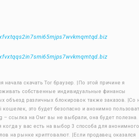
xfvxtqqs2in7smi65mjps7wvkmqmtqd.biz
xfvxtqqs2in7smi65mjps7wvkmqmtqd.biz
 начала скачать Tor браузер. |По этой причине я
держивать собственные индивидуальные финансы
ых объезд различных блокировок также заказов. |Со 
i кошелек, это будет безопасно и анонимно пользова
– ссылка на Омг вы не выбрали, она будет полезна. 
 когда у вас есть на выбор 3 способа для анонимног
лов на рынке криптовалют. |Если продавец оказался