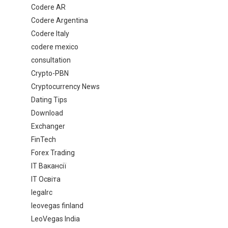
Codere AR
Codere Argentina
Codere Italy
codere mexico
consultation
Crypto-PBN
Cryptocurrency News
Dating Tips
Download
Exchanger
FinTech
Forex Trading
IT Вакансії
IT Освіта
legalrc
leovegas finland
LeoVegas India